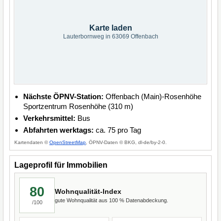
Karte laden
Lauterbornweg in 63069 Offenbach
Nächste ÖPNV-Station:
Offenbach (Main)-Rosenhöhe
Sportzentrum Rosenhöhe (310 m)
Verkehrsmittel:
Bus
Abfahrten werktags:
ca. 75 pro Tag
Kartendaten ©
OpenStreetMap
, ÖPNV-Daten © BKG, dl-de/by-2-0.
Lageprofil für Immobilien
80
Wohnqualität-Index
gute Wohnqualität aus 100 % Datenabdeckung.
/100