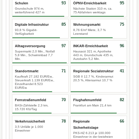
93
95
Schulen
ÖPNV-Erreichbarkeit
Grundschule 974 m,
Nächste Station 310 m, ca.
weiterführend 427 m
75 Abfahrten werktags
85
75
Digitale Infrastruktur
Wohnungsmarkt
93,8 % Gigabit-
8,76 €/m² Miete, 3,7 %
Verfügbarkeit
Leerstand
97
96
Alltagsversorgung
INKAR-Erreichbarkeit
Supermarkt 2,0 Min., Notfall
Hausarzt 321 m, Apotheke
5,8 Min., Schwimmbad 7,7
443 m, Grundschule 435 m,
Min.
Autobahn 5,2 Min.
71
41
Standortmarkt
Regionale Sozialstruktur
Kaufkraft 27.182 EUR/Ew.,
SGB II 12,7 %, Kinderarmut
Steuerkraft 1.139 EUR/Ew.,
20,5 %, Altersarmut 10,7 %
Einzelhandel 8.523
EUR/Ew.
70
82
Fernstraßenumfeld
Flughafenumfeld
BASt-Zählstelle 2,3 km,
Frankfurt am Main 21,4 km
15.720 Kfz/Tag
78
66
Verkehrssicherheit
Regionale
3,5 Unfälle je 1.000
Sicherheitslage
Einwohner
PKS-HZ 6.213 je 100.000
Einwohner in der kreisfreien