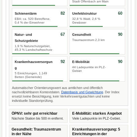
Stadt Offenbach am Main
82
60
Schienenlärm
Umfeldstruktur
EBA: ca. 520 Betroffene,
32,8 % Wald, 2,6 %
0,4 % der Einwohner
Gewässer
67
90
Natur- und
Gesundheit
Traumazentrum 2,3 km
Schutzgebiete
1,9 % Naturschutzgebiet,
45,3 % Landschaftsschutz
92
90
Krankenhausversorgun
E-Mobilität
44 Ladepunkte im PLZ-
g
Gebiet
5 Einrichtungen, 1.149
Betten (Gemeinde)
Automatischer Orientierungswert aus amtlichen und öffentlich
nachvollziehbaren Kontextdaten.
Datenbasis und Gewichtung
. Der Index
ersetzt keine Besichtigung, kein Verkehrswertgutachten und keine
individuelle Standortprüfung.
ÖPNV: sehr gut erreichbar
E-Mobilität: starkes Angebot
Nächste Station bis 500 m entfernt.
Viele Ladepunkte im PLZ-Gebiet.
Gesundheit: Traumazentrum
Krankenhausversorgung: 5
in der Nähe
Einrichtungen in der