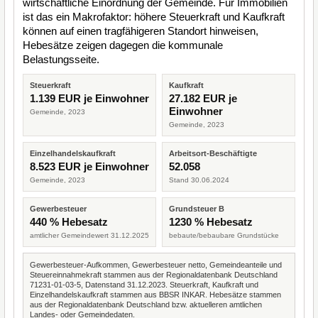
wirtschaftliche Einordnung der Gemeinde. Für Immobilien
ist das ein Makrofaktor: höhere Steuerkraft und Kaufkraft
können auf einen tragfähigeren Standort hinweisen,
Hebesätze zeigen dagegen die kommunale
Belastungsseite.
Steuerkraft
Kaufkraft
1.139 EUR je Einwohner
27.182 EUR je
Einwohner
Gemeinde, 2023
Gemeinde, 2023
Einzelhandelskaufkraft
Arbeitsort-Beschäftigte
8.523 EUR je Einwohner
52.058
Gemeinde, 2023
Stand 30.06.2024
Gewerbesteuer
Grundsteuer B
440 % Hebesatz
1230 % Hebesatz
amtlicher Gemeindewert 31.12.2025
bebaute/bebaubare Grundstücke
Gewerbesteuer-Aufkommen, Gewerbesteuer netto, Gemeindeanteile und
Steuereinnahmekraft stammen aus der Regionaldatenbank Deutschland
71231-01-03-5, Datenstand 31.12.2023. Steuerkraft, Kaufkraft und
Einzelhandelskaufkraft stammen aus BBSR INKAR. Hebesätze stammen
aus der Regionaldatenbank Deutschland bzw. aktuelleren amtlichen
Landes- oder Gemeindedaten.