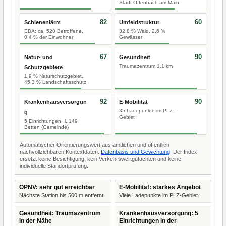
Stadt Offenbach am Main
82
60
Schienenlärm
Umfeldstruktur
EBA: ca. 520 Betroffene,
32,8 % Wald, 2,6 %
0,4 % der Einwohner
Gewässer
67
90
Natur- und
Gesundheit
Traumazentrum 1,1 km
Schutzgebiete
1,9 % Naturschutzgebiet,
45,3 % Landschaftsschutz
92
90
Krankenhausversorgun
E-Mobilität
35 Ladepunkte im PLZ-
g
Gebiet
5 Einrichtungen, 1.149
Betten (Gemeinde)
Automatischer Orientierungswert aus amtlichen und öffentlich
nachvollziehbaren Kontextdaten.
Datenbasis und Gewichtung
. Der Index
ersetzt keine Besichtigung, kein Verkehrswertgutachten und keine
individuelle Standortprüfung.
ÖPNV: sehr gut erreichbar
E-Mobilität: starkes Angebot
Nächste Station bis 500 m entfernt.
Viele Ladepunkte im PLZ-Gebiet.
Gesundheit: Traumazentrum
Krankenhausversorgung: 5
in der Nähe
Einrichtungen in der