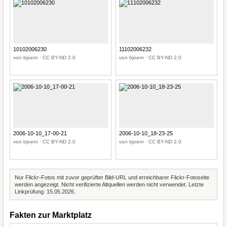
10102006230
11102006232
von bjoern · CC BY-ND 2.0
von bjoern · CC BY-ND 2.0
2006-10-10_17-00-21
2006-10-10_18-23-25
von bjoern · CC BY-ND 2.0
von bjoern · CC BY-ND 2.0
Nur Flickr-Fotos mit zuvor geprüfter Bild-URL und erreichbarer Flickr-Fotoseite
werden angezeigt. Nicht verifizierte Altquellen werden nicht verwendet. Letzte
Linkprüfung: 15.05.2026.
Fakten zur Marktplatz