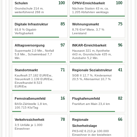
100
100
Schulen
ÖPNV-Erreichbarkeit
Grundschule 214 m,
Nächste Station 43 m, ca.
weiterführend 268 m
1.205 Abfahrten werktags
85
75
Digitale Infrastruktur
Wohnungsmarkt
93,8 % Gigabit-
8,76 €/m² Miete, 3,7 %
Verfügbarkeit
Leerstand
97
96
Alltagsversorgung
INKAR-Erreichbarkeit
Supermarkt 2,0 Min., Notfall
Hausarzt 321 m, Apotheke
5,8 Min., Schwimmbad 7,7
443 m, Grundschule 435 m,
Min.
Autobahn 5,2 Min.
71
41
Standortmarkt
Regionale Sozialstruktur
Kaufkraft 27.182 EUR/Ew.,
SGB II 12,7 %, Kinderarmut
Steuerkraft 1.139 EUR/Ew.,
20,5 %, Altersarmut 10,7 %
Einzelhandel 8.523
EUR/Ew.
16
82
Fernstraßenumfeld
Flughafenumfeld
BASt-Zählstelle 1,8 km,
Frankfurt am Main 23,4 km
100.715 Kfz/Tag
78
66
Verkehrssicherheit
Regionale
3,5 Unfälle je 1.000
Sicherheitslage
Einwohner
PKS-HZ 6.213 je 100.000
Einwohner in der kreisfreien