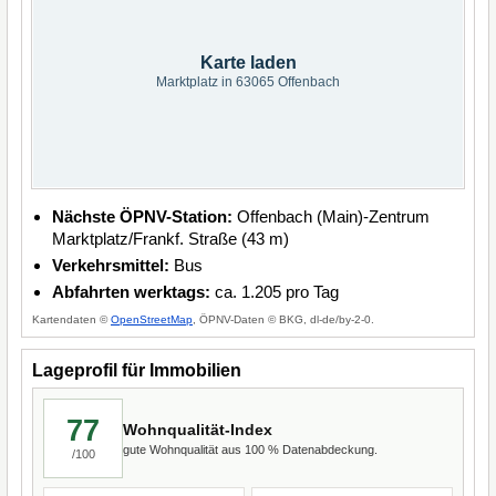
Karte laden
Marktplatz in 63065 Offenbach
Nächste ÖPNV-Station:
Offenbach (Main)-Zentrum
Marktplatz/Frankf. Straße (43 m)
Verkehrsmittel:
Bus
Abfahrten werktags:
ca. 1.205 pro Tag
Kartendaten ©
OpenStreetMap
, ÖPNV-Daten © BKG, dl-de/by-2-0.
Lageprofil für Immobilien
77
Wohnqualität-Index
gute Wohnqualität aus 100 % Datenabdeckung.
/100