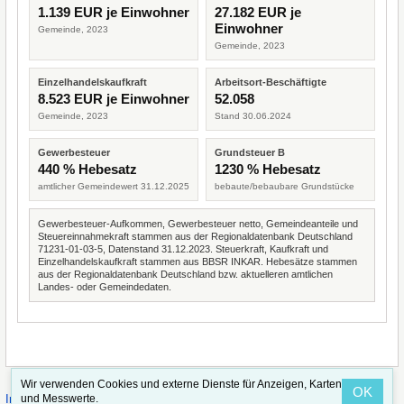
1.139 EUR je Einwohner
27.182 EUR je
Einwohner
Gemeinde, 2023
Gemeinde, 2023
Einzelhandelskaufkraft
Arbeitsort-Beschäftigte
8.523 EUR je Einwohner
52.058
Gemeinde, 2023
Stand 30.06.2024
Gewerbesteuer
Grundsteuer B
440 % Hebesatz
1230 % Hebesatz
amtlicher Gemeindewert 31.12.2025
bebaute/bebaubare Grundstücke
Gewerbesteuer-Aufkommen, Gewerbesteuer netto, Gemeindeanteile und
Steuereinnahmekraft stammen aus der Regionaldatenbank Deutschland
71231-01-03-5, Datenstand 31.12.2023. Steuerkraft, Kaufkraft und
Einzelhandelskaufkraft stammen aus BBSR INKAR. Hebesätze stammen
aus der Regionaldatenbank Deutschland bzw. aktuelleren amtlichen
Landes- oder Gemeindedaten.
Wir verwenden Cookies und externe Dienste für Anzeigen, Karten
OK
·
·
und Messwerte.
Impressum
Straßenindex
Valid CSS