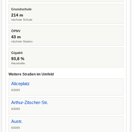
Grundschule
214 m
nächste Schule
ÖPNV
43 m
nächste Station
Gigabit
93,8 %
Haushalte
Weitere Straßen im Umfeld
Aliceplatz
63065
Arthur-Zitscher-Str.
63065
Austr.
63065