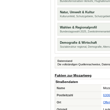
Bundesfernstraßen-Verkehr, Flughafenum
Natur, Umwelt & Kultur
Kulturumfeld, Schutzgebiete, Schutzgebie
Wahlen & Regionalprofil
Bundestagswahl 2025, Zweitstimmenanteil
Demografie & Wirtschaft
Sozialstruktur regional, Demografie, Alters
Datenstand
Die vollständigen Quellennachweise, Datens
Fakten zur Mozartweg
Straßendaten
Name
Moza
Postleitzahl
6306
Ort
Offe
Ortsteil
Laut