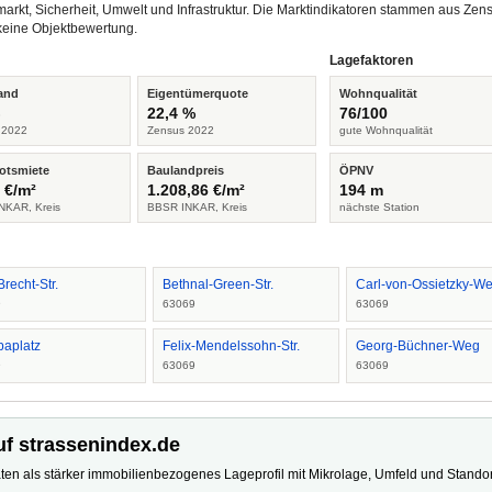
arkt, Sicherheit, Umwelt und Infrastruktur. Die Marktindikatoren stammen aus Z
keine Objektbewertung.
Lagefaktoren
and
Eigentümerquote
Wohnqualität
%
22,4 %
76/100
 2022
Zensus 2022
gute Wohnqualität
otsmiete
Baulandpreis
ÖPNV
 €/m²
1.208,86 €/m²
194 m
NKAR, Kreis
BBSR INKAR, Kreis
nächste Station
Brecht-Str.
Bethnal-Green-Str.
Carl-von-Ossietzky-W
9
63069
63069
paplatz
Felix-Mendelssohn-Str.
Georg-Büchner-Weg
9
63069
63069
uf strassenindex.de
ten als stärker immobilienbezogenes Lageprofil mit Mikrolage, Umfeld und Standort