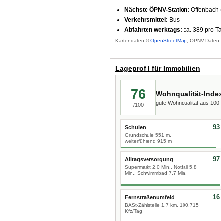
Nächste ÖPNV-Station:
Offenbach 
Verkehrsmittel:
Bus
Abfahrten werktags:
ca. 389 pro T
Kartendaten ©
OpenStreetMap
, ÖPNV-Daten 
Lageprofil für Immobilien
76
Wohnqualität-Inde
gute Wohnqualität aus 10
/100
93
Schulen
Grundschule 551 m,
weiterführend 915 m
97
Alltagsversorgung
Supermarkt 2,0 Min., Notfall 5,8
Min., Schwimmbad 7,7 Min.
16
Fernstraßenumfeld
BASt-Zählstelle 1,7 km, 100.715
Kfz/Tag