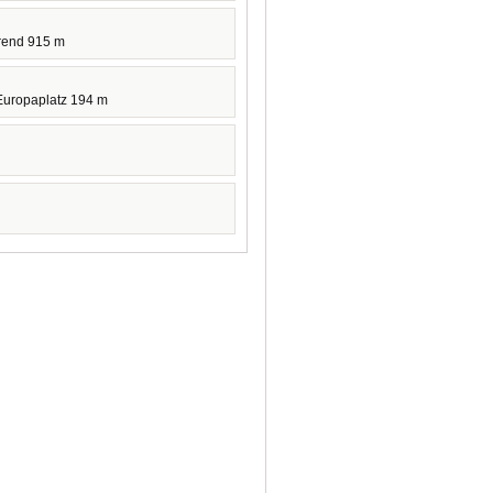
rend 915 m
Europaplatz 194 m