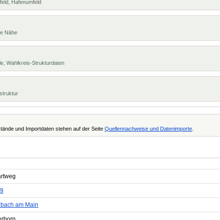
feld, Hafenumfeld
te Nähe
e, Wahlkreis-Strukturdaten
struktur
tände und Importdaten stehen auf der Seite
Quellennachweise und Datenimporte
.
rtweg
9
nbach am Main
erborn