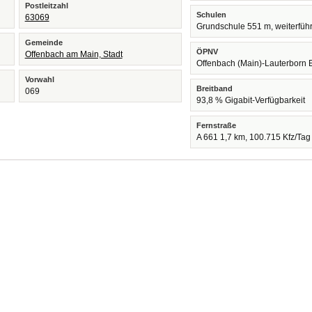
Postleitzahl
Schulen
63069
Grundschule 551 m, weiterfüh
Gemeinde
ÖPNV
Offenbach am Main, Stadt
Offenbach (Main)-Lauterborn 
Vorwahl
Breitband
069
93,8 % Gigabit-Verfügbarkeit
Fernstraße
A 661 1,7 km, 100.715 Kfz/Tag