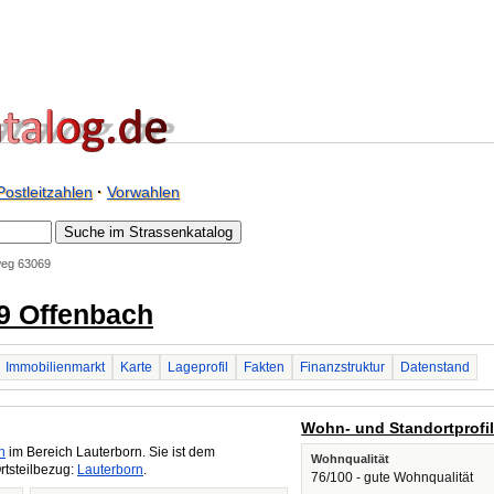
Postleitzahlen
·
Vorwahlen
eg 63069
9 Offenbach
Immobilienmarkt
Karte
Lageprofil
Fakten
Finanzstruktur
Datenstand
Wohn- und Standortprofi
h
im Bereich Lauterborn. Sie ist dem
Wohnqualität
rtsteilbezug:
Lauterborn
.
76/100 - gute Wohnqualität