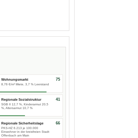
75
Wohnungsmarkt
8,76 €/m² Miete, 3,7 % Leerstand
41
Regionale Sozialstruktur
SGB II 12,7 %, Kinderarmut 20,5
%, Altersarmut 10,7 %
66
Regionale Sicherheitslage
PKS-HZ 6.213 je 100.000
Einwohner in der kreisfreien Stadt
Offenbach am Main