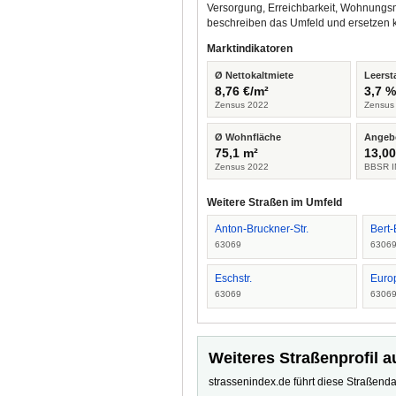
Versorgung, Erreichbarkeit, Wohnungsm
beschreiben das Umfeld und ersetzen 
Marktindikatoren
Ø Nettokaltmiete
Leerst
8,76 €/m²
3,7 
Zensus 2022
Zensus
Ø Wohnfläche
Angeb
75,1 m²
13,00
Zensus 2022
BBSR I
Weitere Straßen im Umfeld
Anton-Bruckner-Str.
Bert-
63069
6306
Eschstr.
Euro
63069
6306
Weiteres Straßenprofil a
strassenindex.de führt diese Straßenda