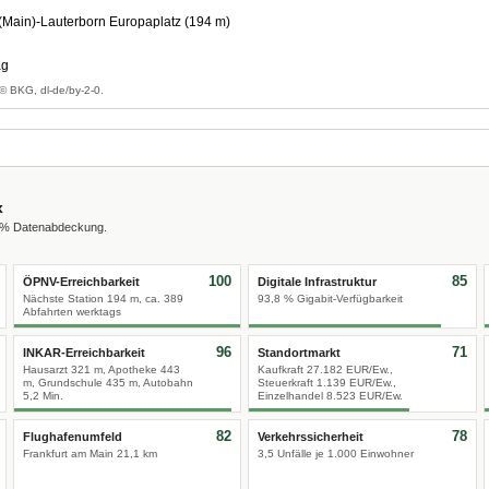
(Main)-Lauterborn Europaplatz (194 m)
ag
© BKG, dl-de/by-2-0.
x
0 % Datenabdeckung.
100
85
ÖPNV-Erreichbarkeit
Digitale Infrastruktur
Nächste Station 194 m, ca. 389
93,8 % Gigabit-Verfügbarkeit
Abfahrten werktags
96
71
INKAR-Erreichbarkeit
Standortmarkt
Hausarzt 321 m, Apotheke 443
Kaufkraft 27.182 EUR/Ew.,
m, Grundschule 435 m, Autobahn
Steuerkraft 1.139 EUR/Ew.,
5,2 Min.
Einzelhandel 8.523 EUR/Ew.
82
78
Flughafenumfeld
Verkehrssicherheit
Frankfurt am Main 21,1 km
3,5 Unfälle je 1.000 Einwohner