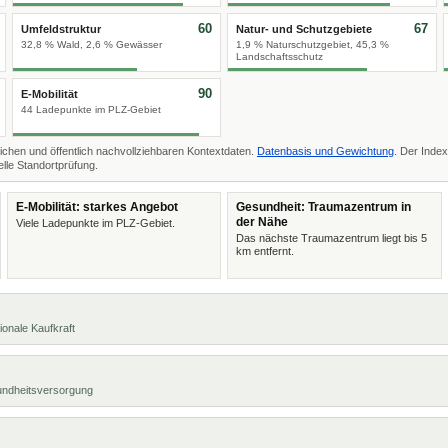
60
67
Umfeldstruktur
Natur- und Schutzgebiete
32,8 % Wald, 2,6 % Gewässer
1,9 % Naturschutzgebiet, 45,3 %
Landschaftsschutz
90
E-Mobilität
44 Ladepunkte im PLZ-Gebiet
ichen und öffentlich nachvollziehbaren Kontextdaten.
Datenbasis und Gewichtung
. Der Index
lle Standortprüfung.
E-Mobilität: starkes Angebot
Gesundheit: Traumazentrum in
der Nähe
Viele Ladepunkte im PLZ-Gebiet.
Das nächste Traumazentrum liegt bis 5
km entfernt.
ionale Kaufkraft
undheitsversorgung