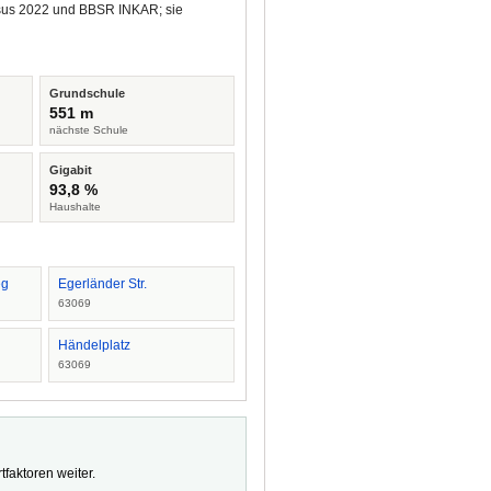
ensus 2022 und BBSR INKAR; sie
Grundschule
551 m
nächste Schule
Gigabit
93,8 %
Haushalte
eg
Egerländer Str.
63069
Händelplatz
63069
faktoren weiter.