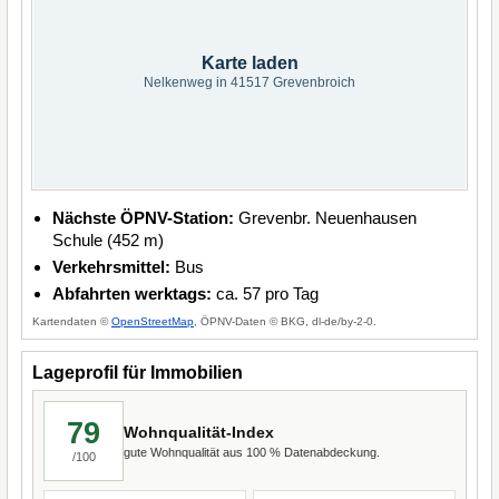
Karte laden
Nelkenweg in 41517 Grevenbroich
Nächste ÖPNV-Station:
Grevenbr. Neuenhausen
Schule (452 m)
Verkehrsmittel:
Bus
Abfahrten werktags:
ca. 57 pro Tag
Kartendaten ©
OpenStreetMap
, ÖPNV-Daten © BKG, dl-de/by-2-0.
Lageprofil für Immobilien
79
Wohnqualität-Index
gute Wohnqualität aus 100 % Datenabdeckung.
/100