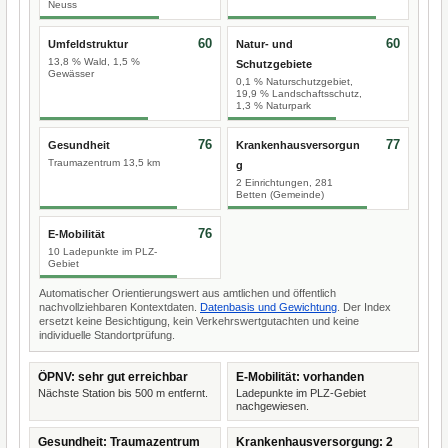
Neuss
60
60
Umfeldstruktur
Natur- und
13,8 % Wald, 1,5 %
Schutzgebiete
Gewässer
0,1 % Naturschutzgebiet,
19,9 % Landschaftsschutz,
1,3 % Naturpark
76
77
Gesundheit
Krankenhausversorgun
Traumazentrum 13,5 km
g
2 Einrichtungen, 281
Betten (Gemeinde)
76
E-Mobilität
10 Ladepunkte im PLZ-
Gebiet
Automatischer Orientierungswert aus amtlichen und öffentlich
nachvollziehbaren Kontextdaten.
Datenbasis und Gewichtung
. Der Index
ersetzt keine Besichtigung, kein Verkehrswertgutachten und keine
individuelle Standortprüfung.
ÖPNV: sehr gut erreichbar
E-Mobilität: vorhanden
Nächste Station bis 500 m entfernt.
Ladepunkte im PLZ-Gebiet
nachgewiesen.
Gesundheit: Traumazentrum
Krankenhausversorgung: 2