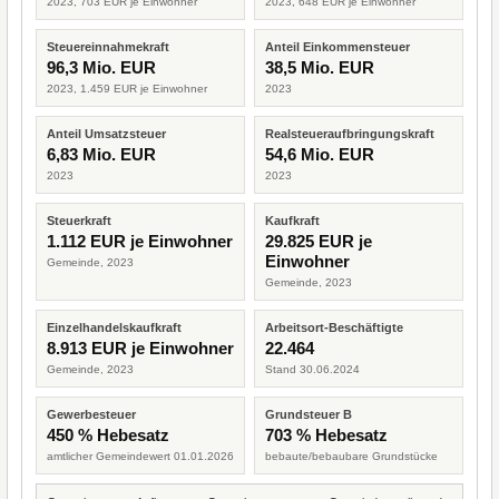
2023, 703 EUR je Einwohner
2023, 648 EUR je Einwohner
Steuereinnahmekraft
Anteil Einkommensteuer
96,3 Mio. EUR
38,5 Mio. EUR
2023, 1.459 EUR je Einwohner
2023
Anteil Umsatzsteuer
Realsteueraufbringungskraft
6,83 Mio. EUR
54,6 Mio. EUR
2023
2023
Steuerkraft
Kaufkraft
1.112 EUR je Einwohner
29.825 EUR je
Einwohner
Gemeinde, 2023
Gemeinde, 2023
Einzelhandelskaufkraft
Arbeitsort-Beschäftigte
8.913 EUR je Einwohner
22.464
Gemeinde, 2023
Stand 30.06.2024
Gewerbesteuer
Grundsteuer B
450 % Hebesatz
703 % Hebesatz
amtlicher Gemeindewert 01.01.2026
bebaute/bebaubare Grundstücke