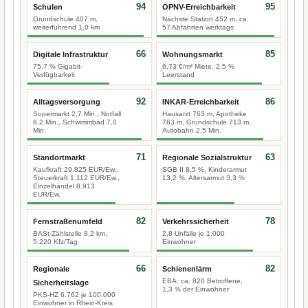
94
95
Schulen
ÖPNV-Erreichbarkeit
Grundschule 407 m,
Nächste Station 452 m, ca.
weiterführend 1,0 km
57 Abfahrten werktags
66
85
Digitale Infrastruktur
Wohnungsmarkt
75,7 % Gigabit-
6,73 €/m² Miete, 2,5 %
Verfügbarkeit
Leerstand
92
86
Alltagsversorgung
INKAR-Erreichbarkeit
Supermarkt 2,7 Min., Notfall
Hausarzt 763 m, Apotheke
8,2 Min., Schwimmbad 7,0
763 m, Grundschule 713 m,
Min.
Autobahn 2,5 Min.
71
63
Standortmarkt
Regionale Sozialstruktur
Kaufkraft 29.825 EUR/Ew.,
SGB II 8,5 %, Kinderarmut
Steuerkraft 1.112 EUR/Ew.,
13,2 %, Altersarmut 3,3 %
Einzelhandel 8.913
EUR/Ew.
82
78
Fernstraßenumfeld
Verkehrssicherheit
BASt-Zählstelle 8,2 km,
2,8 Unfälle je 1.000
5.220 Kfz/Tag
Einwohner
66
82
Regionale
Schienenlärm
EBA: ca. 820 Betroffene,
Sicherheitslage
1,3 % der Einwohner
PKS-HZ 6.762 je 100.000
Einwohner in Rhein-Kreis