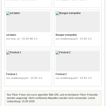
sol latino
Bungee trampoline
von loop_oh · CC BY-ND 2.0
von smalltownguy22 · CC BY 2.0
Festival 1
Festival 2
von smalltownguy22 · CC BY 2.0
von smalltownguy22 · CC BY 2.0
Nur Flickr-Fotos mit zuvor geprüfter Bild-URL und erreichbarer Flickr-Fotoseite
werden angezeigt. Nicht verifizierte Altquellen werden nicht verwendet. Letzte
Linkprüfung: 15.05.2026.