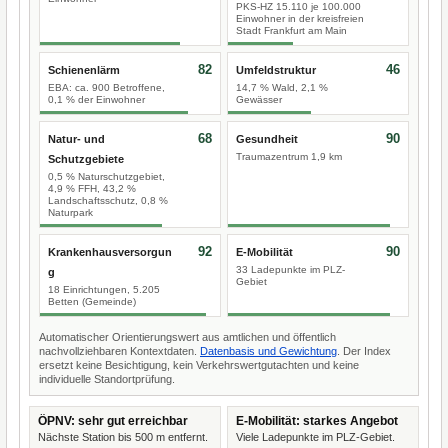
PKS-HZ 15.110 je 100.000
Einwohner in der kreisfreien
Stadt Frankfurt am Main
82
46
Schienenlärm
Umfeldstruktur
EBA: ca. 900 Betroffene,
14,7 % Wald, 2,1 %
0,1 % der Einwohner
Gewässer
68
90
Natur- und
Gesundheit
Traumazentrum 1,9 km
Schutzgebiete
0,5 % Naturschutzgebiet,
4,9 % FFH, 43,2 %
Landschaftsschutz, 0,8 %
Naturpark
92
90
Krankenhausversorgun
E-Mobilität
33 Ladepunkte im PLZ-
g
Gebiet
18 Einrichtungen, 5.205
Betten (Gemeinde)
Automatischer Orientierungswert aus amtlichen und öffentlich
nachvollziehbaren Kontextdaten.
Datenbasis und Gewichtung
. Der Index
ersetzt keine Besichtigung, kein Verkehrswertgutachten und keine
individuelle Standortprüfung.
ÖPNV: sehr gut erreichbar
E-Mobilität: starkes Angebot
Nächste Station bis 500 m entfernt.
Viele Ladepunkte im PLZ-Gebiet.