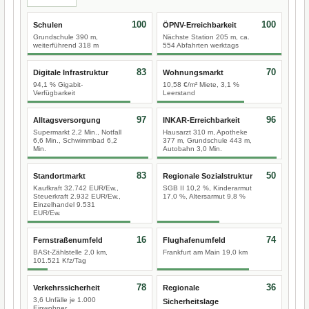
100
100
Schulen
ÖPNV-Erreichbarkeit
Grundschule 390 m,
Nächste Station 205 m, ca.
weiterführend 318 m
554 Abfahrten werktags
83
70
Digitale Infrastruktur
Wohnungsmarkt
94,1 % Gigabit-
10,58 €/m² Miete, 3,1 %
Verfügbarkeit
Leerstand
97
96
Alltagsversorgung
INKAR-Erreichbarkeit
Supermarkt 2,2 Min., Notfall
Hausarzt 310 m, Apotheke
6,6 Min., Schwimmbad 6,2
377 m, Grundschule 443 m,
Min.
Autobahn 3,0 Min.
83
50
Standortmarkt
Regionale Sozialstruktur
Kaufkraft 32.742 EUR/Ew.,
SGB II 10,2 %, Kinderarmut
Steuerkraft 2.932 EUR/Ew.,
17,0 %, Altersarmut 9,8 %
Einzelhandel 9.531
EUR/Ew.
16
74
Fernstraßenumfeld
Flughafenumfeld
BASt-Zählstelle 2,0 km,
Frankfurt am Main 19,0 km
101.521 Kfz/Tag
78
36
Verkehrssicherheit
Regionale
3,6 Unfälle je 1.000
Sicherheitslage
Einwohner