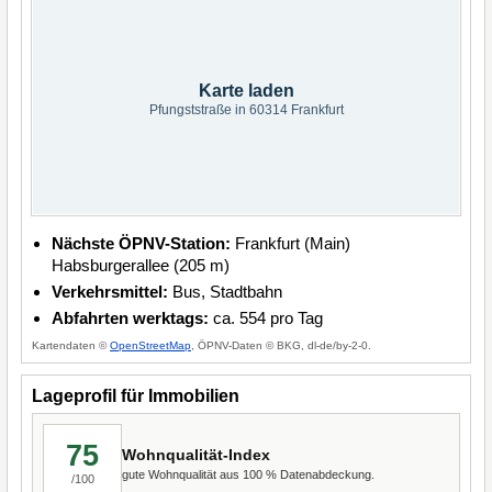
Karte laden
Pfungststraße in 60314 Frankfurt
Nächste ÖPNV-Station:
Frankfurt (Main)
Habsburgerallee (205 m)
Verkehrsmittel:
Bus, Stadtbahn
Abfahrten werktags:
ca. 554 pro Tag
Kartendaten ©
OpenStreetMap
, ÖPNV-Daten © BKG, dl-de/by-2-0.
Lageprofil für Immobilien
75
Wohnqualität-Index
gute Wohnqualität aus 100 % Datenabdeckung.
/100