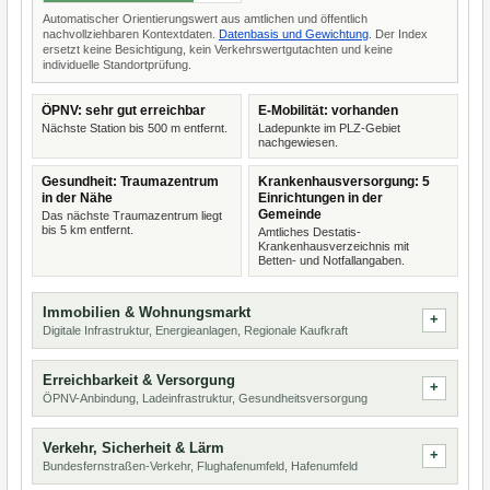
Automatischer Orientierungswert aus amtlichen und öffentlich
nachvollziehbaren Kontextdaten.
Datenbasis und Gewichtung
. Der Index
ersetzt keine Besichtigung, kein Verkehrswertgutachten und keine
individuelle Standortprüfung.
ÖPNV: sehr gut erreichbar
E-Mobilität: vorhanden
Nächste Station bis 500 m entfernt.
Ladepunkte im PLZ-Gebiet
nachgewiesen.
Gesundheit: Traumazentrum
Krankenhausversorgung: 5
in der Nähe
Einrichtungen in der
Gemeinde
Das nächste Traumazentrum liegt
bis 5 km entfernt.
Amtliches Destatis-
Krankenhausverzeichnis mit
Betten- und Notfallangaben.
Immobilien & Wohnungsmarkt
Digitale Infrastruktur, Energieanlagen, Regionale Kaufkraft
Erreichbarkeit & Versorgung
ÖPNV-Anbindung, Ladeinfrastruktur, Gesundheitsversorgung
Verkehr, Sicherheit & Lärm
Bundesfernstraßen-Verkehr, Flughafenumfeld, Hafenumfeld