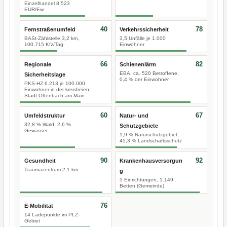
Einzelhandel 8.523
EUR/Ew.
40
78
Fernstraßenumfeld
Verkehrssicherheit
BASt-Zählstelle 3,2 km,
3,5 Unfälle je 1.000
100.715 Kfz/Tag
Einwohner
66
82
Regionale
Schienenlärm
EBA: ca. 520 Betroffene,
Sicherheitslage
0,4 % der Einwohner
PKS-HZ 6.213 je 100.000
Einwohner in der kreisfreien
Stadt Offenbach am Main
60
67
Umfeldstruktur
Natur- und
32,8 % Wald, 2,6 %
Schutzgebiete
Gewässer
1,9 % Naturschutzgebiet,
45,3 % Landschaftsschutz
90
92
Gesundheit
Krankenhausversorgun
Traumazentrum 2,1 km
g
5 Einrichtungen, 1.149
Betten (Gemeinde)
76
E-Mobilität
14 Ladepunkte im PLZ-
Gebiet