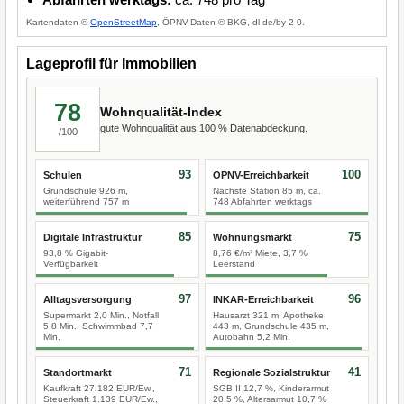
Kartendaten ©
OpenStreetMap
, ÖPNV-Daten © BKG, dl-de/by-2-0.
Lageprofil für Immobilien
78
Wohnqualität-Index
gute Wohnqualität aus 100 % Datenabdeckung.
/100
93
100
Schulen
ÖPNV-Erreichbarkeit
Grundschule 926 m,
Nächste Station 85 m, ca.
weiterführend 757 m
748 Abfahrten werktags
85
75
Digitale Infrastruktur
Wohnungsmarkt
93,8 % Gigabit-
8,76 €/m² Miete, 3,7 %
Verfügbarkeit
Leerstand
97
96
Alltagsversorgung
INKAR-Erreichbarkeit
Supermarkt 2,0 Min., Notfall
Hausarzt 321 m, Apotheke
5,8 Min., Schwimmbad 7,7
443 m, Grundschule 435 m,
Min.
Autobahn 5,2 Min.
71
41
Standortmarkt
Regionale Sozialstruktur
Kaufkraft 27.182 EUR/Ew.,
SGB II 12,7 %, Kinderarmut
Steuerkraft 1.139 EUR/Ew.,
20,5 %, Altersarmut 10,7 %