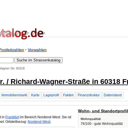
Postleitzahlen
·
Vorwahlen
Wagner-Str. 60318
. / Richard-Wagner-Straße in 60318 F
Immobilienmarkt
Karte
Lageprofil
Fakten
Finanzstruktur
Datenstand
Wohn- und Standortprofi
t in
Frankfurt
im Bereich Nordend-West. Sie ist
Wohnqualität
t. Ortsteilbezug:
Nordend-West
.
76/100 - gute Wohnqualität