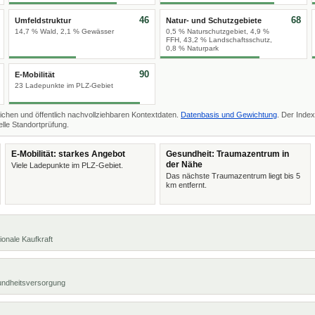
46
68
Umfeldstruktur
Natur- und Schutzgebiete
14,7 % Wald, 2,1 % Gewässer
0,5 % Naturschutzgebiet, 4,9 %
FFH, 43,2 % Landschaftsschutz,
0,8 % Naturpark
90
E-Mobilität
23 Ladepunkte im PLZ-Gebiet
ichen und öffentlich nachvollziehbaren Kontextdaten.
Datenbasis und Gewichtung
. Der Index
lle Standortprüfung.
E-Mobilität: starkes Angebot
Gesundheit: Traumazentrum in
der Nähe
Viele Ladepunkte im PLZ-Gebiet.
Das nächste Traumazentrum liegt bis 5
km entfernt.
ionale Kaufkraft
undheitsversorgung