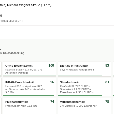
Main) Richard-Wagner-Straße (117 m)
ag
© BKG, dl-de/by-2-0.
x
0 % Datenabdeckung.
100
83
ÖPNV-Erreichbarkeit
Digitale Infrastruktur
Nächste Station 117 m, ca. 271
94,1 % Gigabit-Verfügbarkeit
Abfahrten werktags
96
83
INKAR-Erreichbarkeit
Standortmarkt
Hausarzt 310 m, Apotheke 377
Kaufkraft 32.742 EUR/Ew.,
m, Grundschule 443 m, Autobahn
Steuerkraft 2.932 EUR/Ew.,
3,0 Min.
Einzelhandel 9.531 EUR/Ew.
74
78
Flughafenumfeld
Verkehrssicherheit
Frankfurt am Main 18,8 km
3,6 Unfälle je 1.000 Einwohner