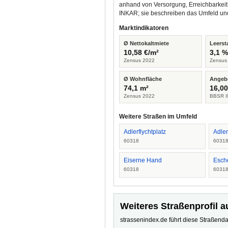
anhand von Versorgung, Erreichbarkeit
INKAR; sie beschreiben das Umfeld un
Marktindikatoren
Ø Nettokaltmiete
Leerst
10,58 €/m²
3,1 
Zensus 2022
Zensus
Ø Wohnfläche
Angeb
74,1 m²
16,00
Zensus 2022
BBSR I
Weitere Straßen im Umfeld
Adlerflychtplatz
Adler
60318
6031
Eiserne Hand
Esch
60318
6031
Weiteres Straßenprofil a
strassenindex.de führt diese Straßenda