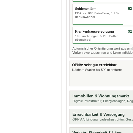
82
Schienenlärm
EBA: ca. 900 Betroffene, 0,1 %
der Einwohner
92
Krankenhausversorgung
18 Einrichtungen, 5.205 Betten
(Gemeinde)
Automatischer Orientierungswert aus amtl
Verkehrswertgutachten und keine individue
ÖPNV: sehr gut erreichbar
Nächste Station bis 500 m entfernt.
Immobilien & Wohnungsmarkt
Digitale Infrastruktur, Energieanlagen, Reg
Erreichbarkeit & Versorgung
ÖPNV-Anbindung, Ladeinfrastruktur, Ges
Verkehr, Sicherheit & Lärm