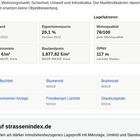
, Wohnungsmarkt, Sicherheit, Umwelt und Infrastruktur. Die Marktindikatoren s
d ersetzen keine Objektbewertung.
Lagefaktoren
and
Eigentümerquote
Wohnqualität
%
20,1 %
76/100
 2022
Zensus 2022
gute Wohnqualität
otsmiete
Baulandpreis
ÖPNV
 €/m²
1.877,82 €/m²
117 m
NKAR, Kreis
BBSR INKAR, Kreis
nächste Station
flychtstr.
Blumenstr.
Brahmsstr.
8
60318
60318
enheimer Anlage
Friedberger Landstr.
Glauburgplatz
8
60318
60318
uf strassenindex.de
ten als stärker immobilienbezogenes Lageprofil mit Mikrolage, Umfeld und Standort