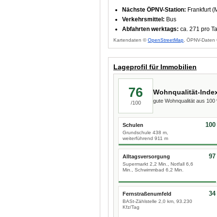
Nächste ÖPNV-Station:
Frankfurt (
Verkehrsmittel:
Bus
Abfahrten werktags:
ca. 271 pro T
Kartendaten ©
OpenStreetMap
, ÖPNV-Daten 
Lageprofil für Immobilien
76
Wohnqualität-Inde
gute Wohnqualität aus 10
/100
100
Schulen
Grundschule 438 m,
weiterführend 911 m
97
Alltagsversorgung
Supermarkt 2,2 Min., Notfall 6,6
Min., Schwimmbad 6,2 Min.
34
Fernstraßenumfeld
BASt-Zählstelle 2,0 km, 93.230
Kfz/Tag