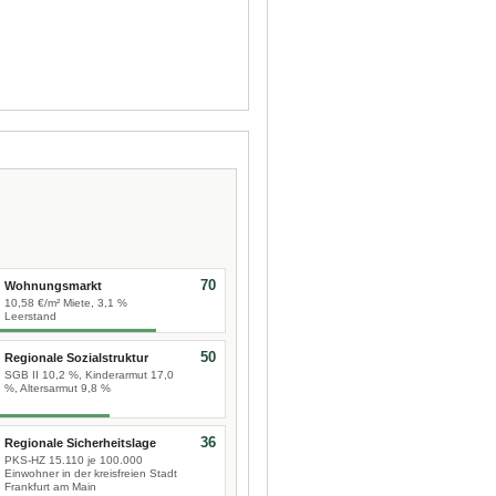
70
Wohnungsmarkt
10,58 €/m² Miete, 3,1 %
Leerstand
50
Regionale Sozialstruktur
SGB II 10,2 %, Kinderarmut 17,0
%, Altersarmut 9,8 %
36
Regionale Sicherheitslage
PKS-HZ 15.110 je 100.000
Einwohner in der kreisfreien Stadt
Frankfurt am Main