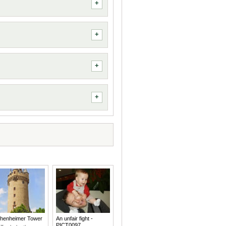
henheimer Tower
An unfair fight -
PICT0097