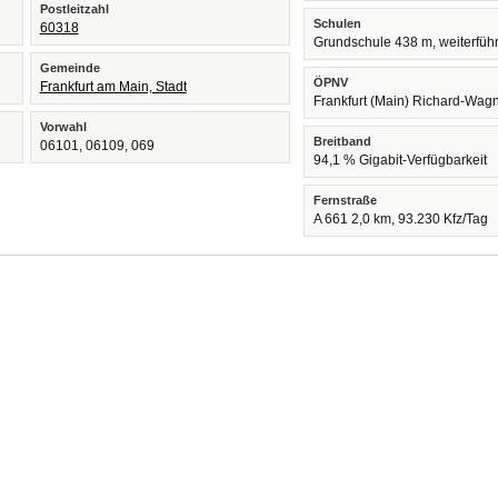
Postleitzahl
Schulen
60318
Grundschule 438 m, weiterfüh
Gemeinde
ÖPNV
Frankfurt am Main, Stadt
Frankfurt (Main) Richard-Wag
Vorwahl
Breitband
06101, 06109, 069
94,1 % Gigabit-Verfügbarkeit
Fernstraße
A 661 2,0 km, 93.230 Kfz/Tag