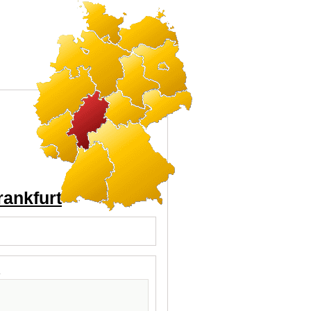
rankfurt
l