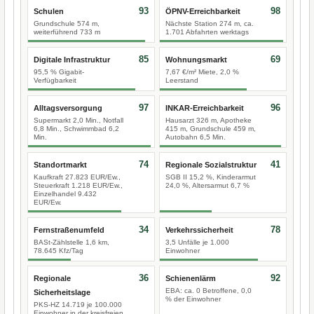
93
98
Schulen
ÖPNV-Erreichbarkeit
Grundschule 574 m,
Nächste Station 274 m, ca.
weiterführend 733 m
1.701 Abfahrten werktags
85
69
Digitale Infrastruktur
Wohnungsmarkt
95,5 % Gigabit-
7,67 €/m² Miete, 2,0 %
Verfügbarkeit
Leerstand
97
96
Alltagsversorgung
INKAR-Erreichbarkeit
Supermarkt 2,0 Min., Notfall
Hausarzt 326 m, Apotheke
6,8 Min., Schwimmbad 6,2
415 m, Grundschule 459 m,
Min.
Autobahn 6,5 Min.
74
41
Standortmarkt
Regionale Sozialstruktur
Kaufkraft 27.823 EUR/Ew.,
SGB II 15,2 %, Kinderarmut
Steuerkraft 1.218 EUR/Ew.,
24,0 %, Altersarmut 6,7 %
Einzelhandel 9.432
EUR/Ew.
34
78
Fernstraßenumfeld
Verkehrssicherheit
BASt-Zählstelle 1,6 km,
3,5 Unfälle je 1.000
78.645 Kfz/Tag
Einwohner
36
92
Regionale
Schienenlärm
EBA: ca. 0 Betroffene, 0,0
Sicherheitslage
% der Einwohner
PKS-HZ 14.719 je 100.000
Einwohner in der kreisfreien