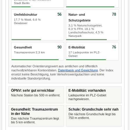
Stadt Berlin
56
78
Umfeldstruktur
Natur- und
17,7 % Wald, 6,6 %
Schutzgebiete
Gewässer
3,1 % Naturschutzgebiet,
6,3 % FFH, 18,1 %
Landschaftsschutz, 4,5 %
Naturpark
90
76
Gesundheit
E-Mobilität
Traumazentrum 2,3 km
17 Ladepunkte im PLZ-
Gebiet
Automatischer Orientierungswert aus amtlichen und öffentlich
nachvollziehbaren Kontextdaten.
Datenbasis und Gewichtung
. Der Index
ersetzt keine Besichtigung, kein Verkehrswertgutachten und keine
individuelle Standortprüfung.
ÖPNV: sehr gut erreichbar
E-Mobilität: vorhanden
Nächste Station bis 500 m entfernt.
Ladepunkte im PLZ-Gebiet
nachgewiesen.
Gesundheit: Traumazentrum
Schule: Grundschule sehr nah
in der Nähe
Die nächste Grundschule liegt bis
750 m entfernt.
Das nächste Traumazentrum liegt
bis 5 km entfernt.