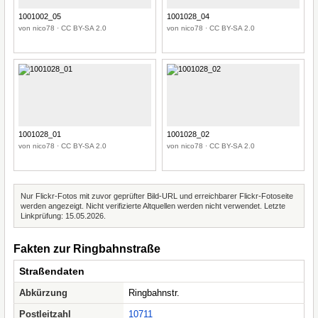
1001002_05
1001028_04
von nico78 · CC BY-SA 2.0
von nico78 · CC BY-SA 2.0
1001028_01
1001028_02
von nico78 · CC BY-SA 2.0
von nico78 · CC BY-SA 2.0
Nur Flickr-Fotos mit zuvor geprüfter Bild-URL und erreichbarer Flickr-Fotoseite
werden angezeigt. Nicht verifizierte Altquellen werden nicht verwendet. Letzte
Linkprüfung: 15.05.2026.
Fakten zur Ringbahnstraße
Straßendaten
Abkürzung
Ringbahnstr.
Postleitzahl
10711