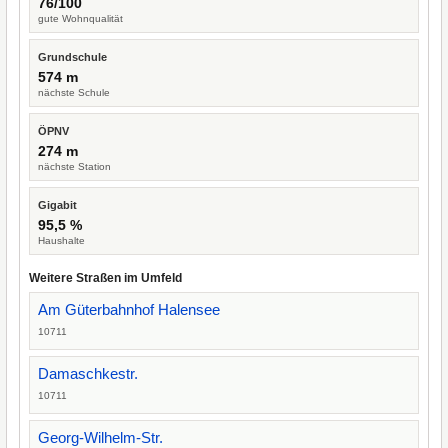
76/100
gute Wohnqualität
Grundschule
574 m
nächste Schule
ÖPNV
274 m
nächste Station
Gigabit
95,5 %
Haushalte
Weitere Straßen im Umfeld
Am Güterbahnhof Halensee
10711
Damaschkestr.
10711
Georg-Wilhelm-Str.