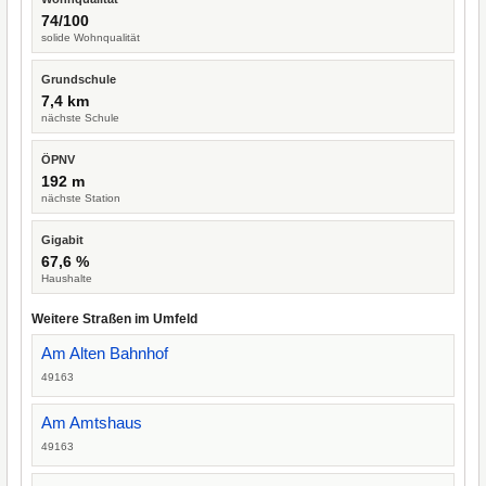
74/100
solide Wohnqualität
Grundschule
7,4 km
nächste Schule
ÖPNV
192 m
nächste Station
Gigabit
67,6 %
Haushalte
Weitere Straßen im Umfeld
Am Alten Bahnhof
49163
Am Amtshaus
49163