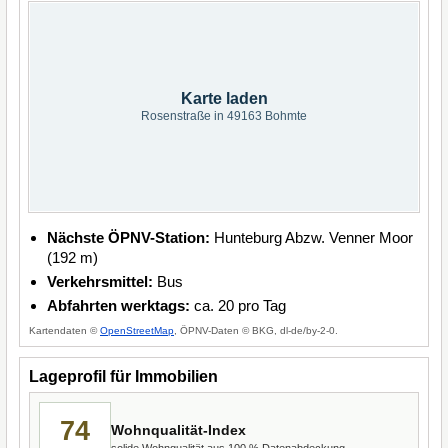
Karte laden
Rosenstraße in 49163 Bohmte
Nächste ÖPNV-Station:
Hunteburg Abzw. Venner Moor
(192 m)
Verkehrsmittel:
Bus
Abfahrten werktags:
ca. 20 pro Tag
Kartendaten ©
OpenStreetMap
, ÖPNV-Daten © BKG, dl-de/by-2-0.
Lageprofil für Immobilien
74
Wohnqualität-Index
solide Wohnqualität aus 100 % Datenabdeckung.