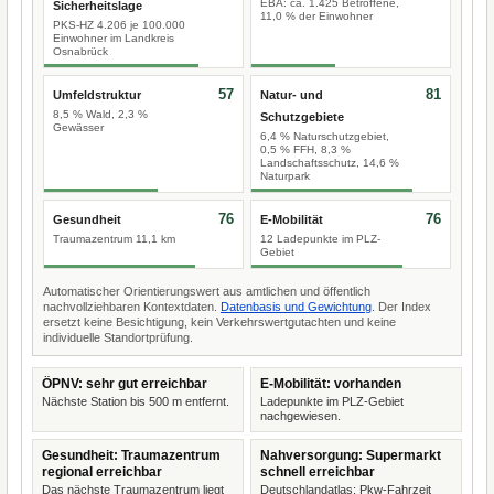
EBA: ca. 1.425 Betroffene,
Sicherheitslage
11,0 % der Einwohner
PKS-HZ 4.206 je 100.000
Einwohner im Landkreis
Osnabrück
57
81
Umfeldstruktur
Natur- und
8,5 % Wald, 2,3 %
Schutzgebiete
Gewässer
6,4 % Naturschutzgebiet,
0,5 % FFH, 8,3 %
Landschaftsschutz, 14,6 %
Naturpark
76
76
Gesundheit
E-Mobilität
Traumazentrum 11,1 km
12 Ladepunkte im PLZ-
Gebiet
Automatischer Orientierungswert aus amtlichen und öffentlich
nachvollziehbaren Kontextdaten.
Datenbasis und Gewichtung
. Der Index
ersetzt keine Besichtigung, kein Verkehrswertgutachten und keine
individuelle Standortprüfung.
ÖPNV: sehr gut erreichbar
E-Mobilität: vorhanden
Nächste Station bis 500 m entfernt.
Ladepunkte im PLZ-Gebiet
nachgewiesen.
Gesundheit: Traumazentrum
Nahversorgung: Supermarkt
regional erreichbar
schnell erreichbar
Das nächste Traumazentrum liegt
Deutschlandatlas: Pkw-Fahrzeit