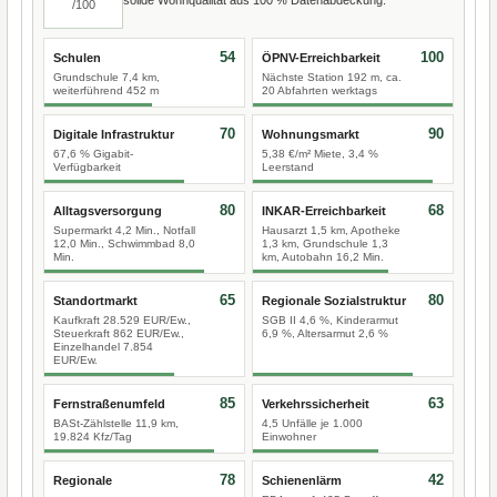
/100
54
100
Schulen
ÖPNV-Erreichbarkeit
Grundschule 7,4 km,
Nächste Station 192 m, ca.
weiterführend 452 m
20 Abfahrten werktags
70
90
Digitale Infrastruktur
Wohnungsmarkt
67,6 % Gigabit-
5,38 €/m² Miete, 3,4 %
Verfügbarkeit
Leerstand
80
68
Alltagsversorgung
INKAR-Erreichbarkeit
Supermarkt 4,2 Min., Notfall
Hausarzt 1,5 km, Apotheke
12,0 Min., Schwimmbad 8,0
1,3 km, Grundschule 1,3
Min.
km, Autobahn 16,2 Min.
65
80
Standortmarkt
Regionale Sozialstruktur
Kaufkraft 28.529 EUR/Ew.,
SGB II 4,6 %, Kinderarmut
Steuerkraft 862 EUR/Ew.,
6,9 %, Altersarmut 2,6 %
Einzelhandel 7.854
EUR/Ew.
85
63
Fernstraßenumfeld
Verkehrssicherheit
BASt-Zählstelle 11,9 km,
4,5 Unfälle je 1.000
19.824 Kfz/Tag
Einwohner
78
42
Regionale
Schienenlärm