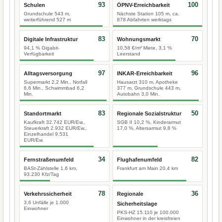
93
100
Schulen
ÖPNV-Erreichbarkeit
Grundschule 543 m,
Nächste Station 105 m, ca.
weiterführend 527 m
878 Abfahrten werktags
83
70
Digitale Infrastruktur
Wohnungsmarkt
94,1 % Gigabit-
10,58 €/m² Miete, 3,1 %
Verfügbarkeit
Leerstand
97
96
Alltagsversorgung
INKAR-Erreichbarkeit
Supermarkt 2,2 Min., Notfall
Hausarzt 310 m, Apotheke
6,6 Min., Schwimmbad 6,2
377 m, Grundschule 443 m,
Min.
Autobahn 3,0 Min.
83
50
Standortmarkt
Regionale Sozialstruktur
Kaufkraft 32.742 EUR/Ew.,
SGB II 10,2 %, Kinderarmut
Steuerkraft 2.932 EUR/Ew.,
17,0 %, Altersarmut 9,8 %
Einzelhandel 9.531
EUR/Ew.
34
82
Fernstraßenumfeld
Flughafenumfeld
BASt-Zählstelle 1,6 km,
Frankfurt am Main 20,4 km
93.230 Kfz/Tag
78
36
Verkehrssicherheit
Regionale
3,6 Unfälle je 1.000
Sicherheitslage
Einwohner
PKS-HZ 15.110 je 100.000
Einwohner in der kreisfreien