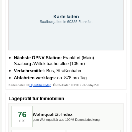
Karte laden
Saalburgallee in 60385 Frankfurt
Nächste ÖPNV-Station:
Frankfurt (Main)
Saalburg-/Wittelsbacherallee (105 m)
Verkehrsmittel:
Bus, Straßenbahn
Abfahrten werktags:
ca. 878 pro Tag
Kartendaten ©
OpenStreetMap
, ÖPNV-Daten © BKG, dl-de/by-2-0.
Lageprofil für Immobilien
76
Wohnqualität-Index
gute Wohnqualität aus 100 % Datenabdeckung.
/100