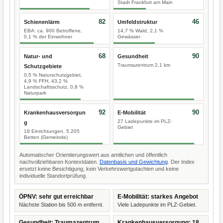
Stadt Frankfurt am Main
82
46
Schienenlärm
Umfeldstruktur
EBA: ca. 900 Betroffene,
14,7 % Wald, 2,1 %
0,1 % der Einwohner
Gewässer
68
90
Natur- und
Gesundheit
Traumazentrum 2,1 km
Schutzgebiete
0,5 % Naturschutzgebiet,
4,9 % FFH, 43,2 %
Landschaftsschutz, 0,8 %
Naturpark
92
90
Krankenhausversorgun
E-Mobilität
27 Ladepunkte im PLZ-
g
Gebiet
18 Einrichtungen, 5.205
Betten (Gemeinde)
Automatischer Orientierungswert aus amtlichen und öffentlich
nachvollziehbaren Kontextdaten.
Datenbasis und Gewichtung
. Der Index
ersetzt keine Besichtigung, kein Verkehrswertgutachten und keine
individuelle Standortprüfung.
ÖPNV: sehr gut erreichbar
E-Mobilität: starkes Angebot
Nächste Station bis 500 m entfernt.
Viele Ladepunkte im PLZ-Gebiet.
Gesundheit: Traumazentrum
Krankenhausversorgung: 18