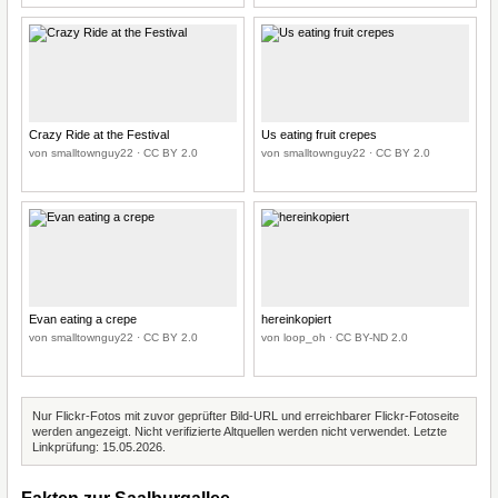
Crazy Ride at the Festival
Us eating fruit crepes
von smalltownguy22 · CC BY 2.0
von smalltownguy22 · CC BY 2.0
Evan eating a crepe
hereinkopiert
von smalltownguy22 · CC BY 2.0
von loop_oh · CC BY-ND 2.0
Nur Flickr-Fotos mit zuvor geprüfter Bild-URL und erreichbarer Flickr-Fotoseite
werden angezeigt. Nicht verifizierte Altquellen werden nicht verwendet. Letzte
Linkprüfung: 15.05.2026.