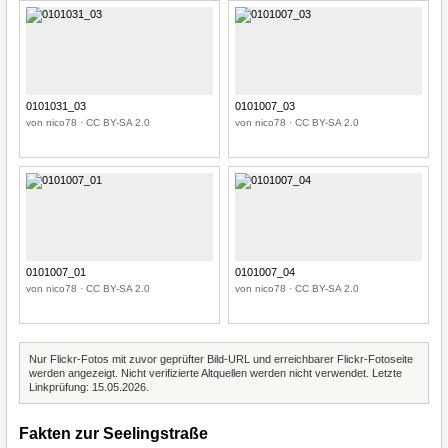
0101031_03
0101007_03
von nico78 · CC BY-SA 2.0
von nico78 · CC BY-SA 2.0
0101007_01
0101007_04
von nico78 · CC BY-SA 2.0
von nico78 · CC BY-SA 2.0
Nur Flickr-Fotos mit zuvor geprüfter Bild-URL und erreichbarer Flickr-Fotoseite
werden angezeigt. Nicht verifizierte Altquellen werden nicht verwendet. Letzte
Linkprüfung: 15.05.2026.
Fakten zur Seelingstraße