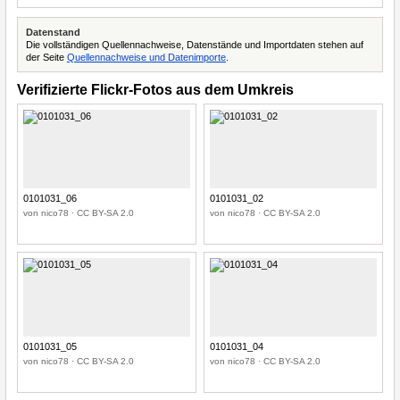
Datenstand
Die vollständigen Quellennachweise, Datenstände und Importdaten stehen auf
der Seite
Quellennachweise und Datenimporte
.
Verifizierte Flickr-Fotos aus dem Umkreis
0101031_06
0101031_02
von nico78 · CC BY-SA 2.0
von nico78 · CC BY-SA 2.0
0101031_05
0101031_04
von nico78 · CC BY-SA 2.0
von nico78 · CC BY-SA 2.0