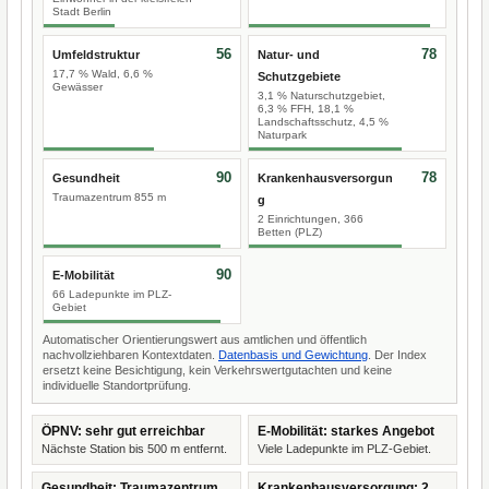
Stadt Berlin
56
78
Umfeldstruktur
Natur- und
17,7 % Wald, 6,6 %
Schutzgebiete
Gewässer
3,1 % Naturschutzgebiet,
6,3 % FFH, 18,1 %
Landschaftsschutz, 4,5 %
Naturpark
90
78
Gesundheit
Krankenhausversorgun
Traumazentrum 855 m
g
2 Einrichtungen, 366
Betten (PLZ)
90
E-Mobilität
66 Ladepunkte im PLZ-
Gebiet
Automatischer Orientierungswert aus amtlichen und öffentlich
nachvollziehbaren Kontextdaten.
Datenbasis und Gewichtung
. Der Index
ersetzt keine Besichtigung, kein Verkehrswertgutachten und keine
individuelle Standortprüfung.
ÖPNV: sehr gut erreichbar
E-Mobilität: starkes Angebot
Nächste Station bis 500 m entfernt.
Viele Ladepunkte im PLZ-Gebiet.
Gesundheit: Traumazentrum
Krankenhausversorgung: 2