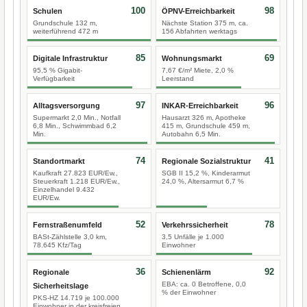
100
98
Schulen
ÖPNV-Erreichbarkeit
Grundschule 132 m,
Nächste Station 375 m, ca.
weiterführend 472 m
156 Abfahrten werktags
85
69
Digitale Infrastruktur
Wohnungsmarkt
95,5 % Gigabit-
7,67 €/m² Miete, 2,0 %
Verfügbarkeit
Leerstand
97
96
Alltagsversorgung
INKAR-Erreichbarkeit
Supermarkt 2,0 Min., Notfall
Hausarzt 326 m, Apotheke
6,8 Min., Schwimmbad 6,2
415 m, Grundschule 459 m,
Min.
Autobahn 6,5 Min.
74
41
Standortmarkt
Regionale Sozialstruktur
Kaufkraft 27.823 EUR/Ew.,
SGB II 15,2 %, Kinderarmut
Steuerkraft 1.218 EUR/Ew.,
24,0 %, Altersarmut 6,7 %
Einzelhandel 9.432
EUR/Ew.
52
78
Fernstraßenumfeld
Verkehrssicherheit
BASt-Zählstelle 3,0 km,
3,5 Unfälle je 1.000
78.645 Kfz/Tag
Einwohner
36
92
Regionale
Schienenlärm
EBA: ca. 0 Betroffene, 0,0
Sicherheitslage
% der Einwohner
PKS-HZ 14.719 je 100.000
Einwohner in der kreisfreien