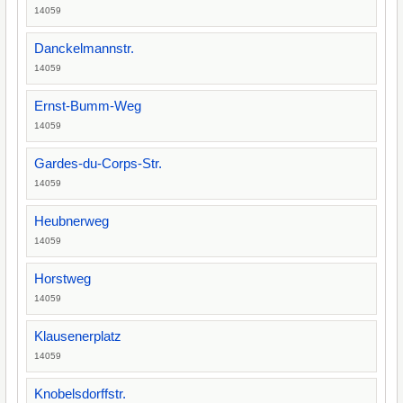
14059
Danckelmannstr.
14059
Ernst-Bumm-Weg
14059
Gardes-du-Corps-Str.
14059
Heubnerweg
14059
Horstweg
14059
Klausenerplatz
14059
Knobelsdorffstr.