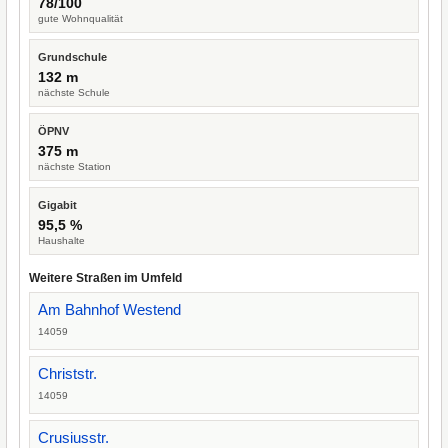
78/100
gute Wohnqualität
Grundschule
132 m
nächste Schule
ÖPNV
375 m
nächste Station
Gigabit
95,5 %
Haushalte
Weitere Straßen im Umfeld
Am Bahnhof Westend
14059
Christstr.
14059
Crusiusstr.