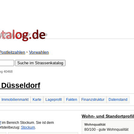
Postleitzahlen
·
Vorwahlen
eg 40468
 Düsseldorf
Immobilienmarkt
Karte
Lageprofil
Fakten
Finanzstruktur
Datenstand
Wohn- und Standortprofi
f
im Bereich Stockum. Sie ist dem
Wohnqualität
rtsteilbezug:
Stockum
.
80/100 - gute Wohnqualität