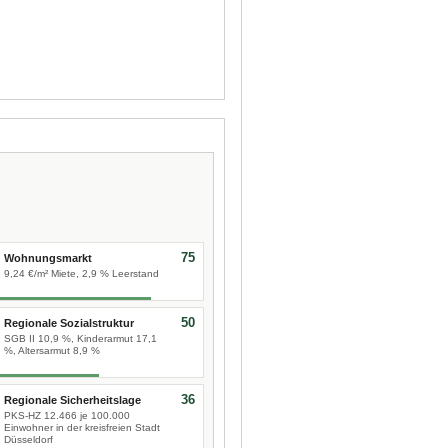
75
Wohnungsmarkt
9,24 €/m² Miete, 2,9 % Leerstand
50
Regionale Sozialstruktur
SGB II 10,9 %, Kinderarmut 17,1
%, Altersarmut 8,9 %
36
Regionale Sicherheitslage
PKS-HZ 12.466 je 100.000
Einwohner in der kreisfreien Stadt
Düsseldorf