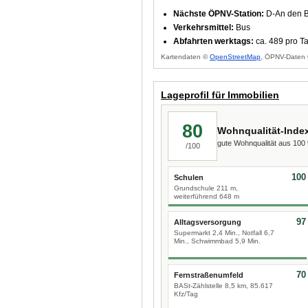
Nächste ÖPNV-Station:
D-An den B
Verkehrsmittel:
Bus
Abfahrten werktags:
ca. 489 pro T
Kartendaten ©
OpenStreetMap
, ÖPNV-Daten 
Lageprofil für Immobilien
80
Wohnqualität-Inde
gute Wohnqualität aus 10
/100
100
Schulen
Grundschule 211 m,
weiterführend 648 m
97
Alltagsversorgung
Supermarkt 2,4 Min., Notfall 6,7
Min., Schwimmbad 5,9 Min.
70
Fernstraßenumfeld
BASt-Zählstelle 8,5 km, 85.617
Kfz/Tag