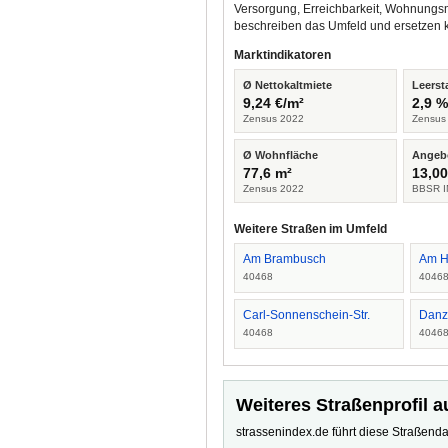
Versorgung, Erreichbarkeit, Wohnungsm
beschreiben das Umfeld und ersetzen 
Marktindikatoren
Ø Nettokaltmiete
Leerst
9,24 €/m²
2,9 
Zensus 2022
Zensus
Ø Wohnfläche
Angeb
77,6 m²
13,00
Zensus 2022
BBSR I
Weitere Straßen im Umfeld
Am Brambusch
Am H
40468
4046
Carl-Sonnenschein-Str.
Danzi
40468
4046
Weiteres Straßenprofil a
strassenindex.de führt diese Straßenda