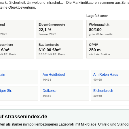
arkt, Sicherheit, Umwelt und Infrastruktur. Die Marktindikatoren stammen aus Z
keine Objektbewertung.
Lagefaktoren
and
Eigentümerquote
Wohnqualität
%
22,1 %
80/100
 2022
Zensus 2022
gute Wohnqualität
otsmiete
Baulandpreis
ÖPNV
 €/m²
610,00 €/m²
250 m
NKAR, Kreis
BBSR INKAR, Kreis
nächste Station
ain
Am Heidhügel
Am Roten Haus
8
40468
40468
ger Str.
Deikerstr.
Eichenbruch
8
40468
40468
uf strassenindex.de
ten als stärker immobilienbezogenes Lageprofil mit Mikrolage, Umfeld und Standort