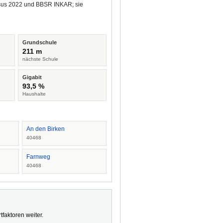
ensus 2022 und BBSR INKAR; sie
Grundschule
211 m
nächste Schule
Gigabit
93,5 %
Haushalte
An den Birken
40468
Farnweg
40468
faktoren weiter.