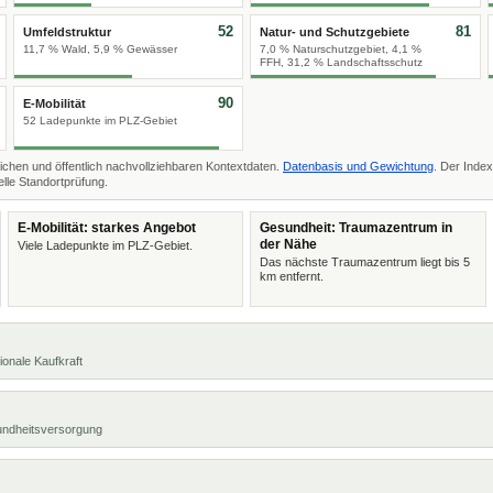
52
81
Umfeldstruktur
Natur- und Schutzgebiete
11,7 % Wald, 5,9 % Gewässer
7,0 % Naturschutzgebiet, 4,1 %
FFH, 31,2 % Landschaftsschutz
90
E-Mobilität
52 Ladepunkte im PLZ-Gebiet
ichen und öffentlich nachvollziehbaren Kontextdaten.
Datenbasis und Gewichtung
. Der Index
lle Standortprüfung.
E-Mobilität: starkes Angebot
Gesundheit: Traumazentrum in
der Nähe
Viele Ladepunkte im PLZ-Gebiet.
Das nächste Traumazentrum liegt bis 5
km entfernt.
ionale Kaufkraft
undheitsversorgung