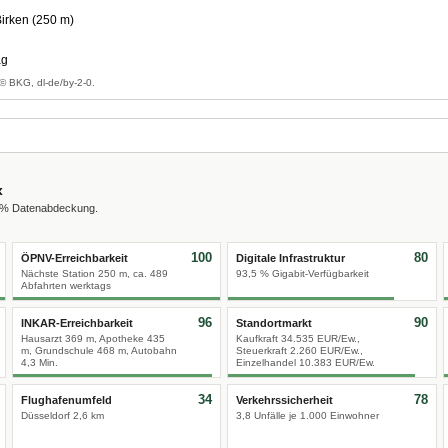
irken (250 m)
ag
© BKG, dl-de/by-2-0.
x
0 % Datenabdeckung.
100
80
ÖPNV-Erreichbarkeit
Digitale Infrastruktur
Nächste Station 250 m, ca. 489
93,5 % Gigabit-Verfügbarkeit
Abfahrten werktags
96
90
INKAR-Erreichbarkeit
Standortmarkt
Hausarzt 369 m, Apotheke 435
Kaufkraft 34.535 EUR/Ew.,
m, Grundschule 468 m, Autobahn
Steuerkraft 2.260 EUR/Ew.,
4,3 Min.
Einzelhandel 10.383 EUR/Ew.
34
78
Flughafenumfeld
Verkehrssicherheit
Düsseldorf 2,6 km
3,8 Unfälle je 1.000 Einwohner