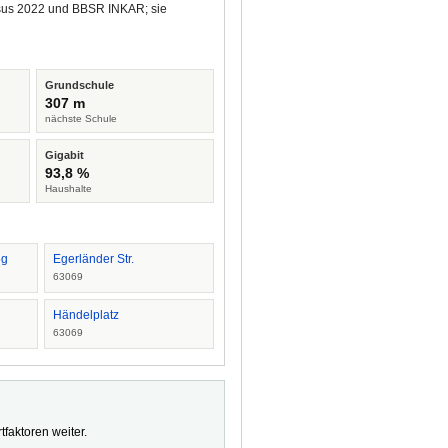
ensus 2022 und BBSR INKAR; sie
Grundschule
307 m
nächste Schule
Gigabit
93,8 %
Haushalte
eg
Egerländer Str.
63069
Händelplatz
63069
faktoren weiter.