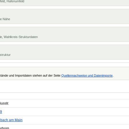
feld, Hafenumfeld
te Nähe
e, Wahlkreis-Strukturdaten
struktur
tände und Importdaten stehen auf der Seite
Quellennachweise und Datenimporte
.
iusstr.
9
nbach am Main
erborn