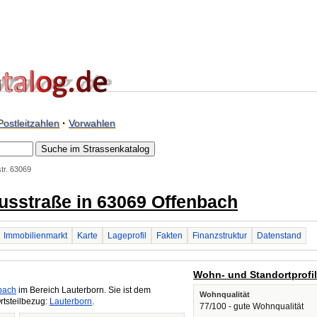
Postleitzahlen
·
Vorwahlen
str. 63069
liusstraße in 63069 Offenbach
Immobilienmarkt
Karte
Lageprofil
Fakten
Finanzstruktur
Datenstand
Wohn- und Standortprofi
bach
im Bereich Lauterborn. Sie ist dem
Wohnqualität
rtsteilbezug:
Lauterborn
.
77/100 - gute Wohnqualität