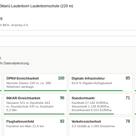
(Main)-Lauterborn Lauterbornschule (220 m)
ag
© BKG, dl-de/by-2-0.
x
0 % Datenabdeckung.
100
85
ÖPNV-Erreichbarkeit
Digitale Infrastruktur
Nächste Station 220 m, ca. 389
93,8 % Gigabit-Verfügbarkeit
Abfahrten werktags
96
71
INKAR-Erreichbarkeit
Standortmarkt
Hausarzt 321 m, Apotheke 443
Kaufkraft 27.182 EUR/Ew.,
m, Grundschule 435 m, Autobahn
Steuerkraft 1.139 EUR/Ew.,
5,2 Min.
Einzelhandel 8.523 EUR/Ew.
82
78
Flughafenumfeld
Verkehrssicherheit
Frankfurt am Main 21,6 km
3,5 Unfälle je 1.000 Einwohner