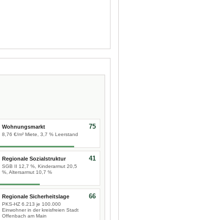
75
Wohnungsmarkt
8,76 €/m² Miete, 3,7 % Leerstand
41
Regionale Sozialstruktur
SGB II 12,7 %, Kinderarmut 20,5
%, Altersarmut 10,7 %
66
Regionale Sicherheitslage
PKS-HZ 6.213 je 100.000
Einwohner in der kreisfreien Stadt
Offenbach am Main