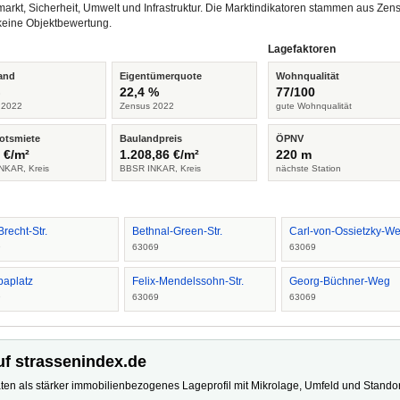
arkt, Sicherheit, Umwelt und Infrastruktur. Die Marktindikatoren stammen aus Z
keine Objektbewertung.
Lagefaktoren
and
Eigentümerquote
Wohnqualität
%
22,4 %
77/100
 2022
Zensus 2022
gute Wohnqualität
otsmiete
Baulandpreis
ÖPNV
 €/m²
1.208,86 €/m²
220 m
NKAR, Kreis
BBSR INKAR, Kreis
nächste Station
Brecht-Str.
Bethnal-Green-Str.
Carl-von-Ossietzky-W
9
63069
63069
paplatz
Felix-Mendelssohn-Str.
Georg-Büchner-Weg
9
63069
63069
uf strassenindex.de
ten als stärker immobilienbezogenes Lageprofil mit Mikrolage, Umfeld und Standort