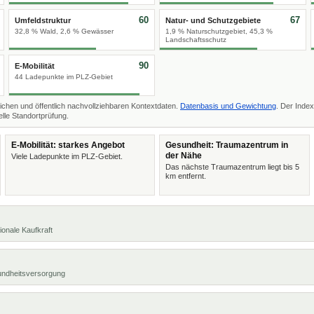
60
67
Umfeldstruktur
Natur- und Schutzgebiete
32,8 % Wald, 2,6 % Gewässer
1,9 % Naturschutzgebiet, 45,3 %
Landschaftsschutz
90
E-Mobilität
44 Ladepunkte im PLZ-Gebiet
ichen und öffentlich nachvollziehbaren Kontextdaten.
Datenbasis und Gewichtung
. Der Index
lle Standortprüfung.
E-Mobilität: starkes Angebot
Gesundheit: Traumazentrum in
der Nähe
Viele Ladepunkte im PLZ-Gebiet.
Das nächste Traumazentrum liegt bis 5
km entfernt.
ionale Kaufkraft
undheitsversorgung