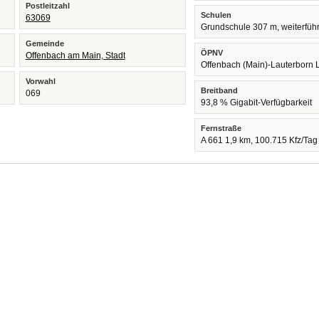
Postleitzahl
Schulen
63069
Grundschule 307 m, weiterfüh
Gemeinde
ÖPNV
Offenbach am Main, Stadt
Offenbach (Main)-Lauterborn 
Vorwahl
Breitband
069
93,8 % Gigabit-Verfügbarkeit
Fernstraße
A 661 1,9 km, 100.715 Kfz/Tag