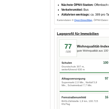
Nächste ÖPNV-Station:
Offenbach 
Verkehrsmittel:
Bus
Abfahrten werktags:
ca. 389 pro T
Kartendaten ©
OpenStreetMap
, ÖPNV-Daten 
Lageprofil für Immobilien
77
Wohnqualität-Inde
gute Wohnqualität aus 10
/100
100
Schulen
Grundschule 307 m,
weiterführend 630 m
97
Alltagsversorgung
Supermarkt 2,0 Min., Notfall 5,8
Min., Schwimmbad 7,7 Min.
16
Fernstraßenumfeld
BASt-Zählstelle 1,9 km, 100.715
Kfz/Tag