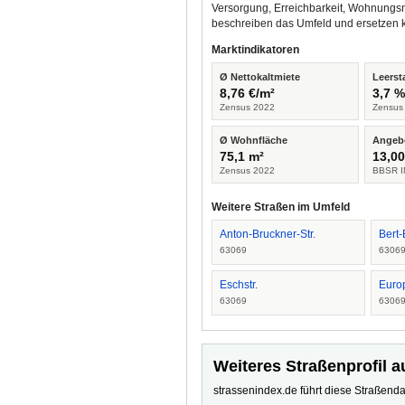
Versorgung, Erreichbarkeit, Wohnungsm
beschreiben das Umfeld und ersetzen 
Marktindikatoren
Ø Nettokaltmiete
Leerst
8,76 €/m²
3,7 
Zensus 2022
Zensus
Ø Wohnfläche
Angeb
75,1 m²
13,00
Zensus 2022
BBSR I
Weitere Straßen im Umfeld
Anton-Bruckner-Str.
Bert-
63069
6306
Eschstr.
Euro
63069
6306
Weiteres Straßenprofil a
strassenindex.de führt diese Straßenda