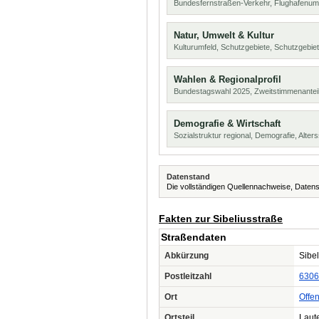
Bundesfernstraßen-Verkehr, Flughafenum
Natur, Umwelt & Kultur
Kulturumfeld, Schutzgebiete, Schutzgebie
Wahlen & Regionalprofil
Bundestagswahl 2025, Zweitstimmenanteil
Demografie & Wirtschaft
Sozialstruktur regional, Demografie, Alters
Datenstand
Die vollständigen Quellennachweise, Datens
Fakten zur Sibeliusstraße
Straßendaten
Abkürzung
Sibel
Postleitzahl
6306
Ort
Offe
Ortsteil
Laut