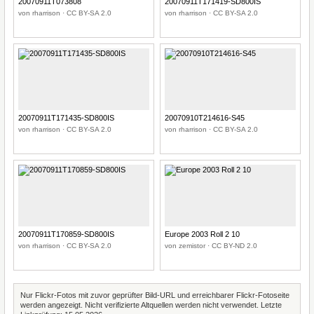
20070911T073808
20070911T171419-SD800IS
von rharrison · CC BY-SA 2.0
von rharrison · CC BY-SA 2.0
20070911T171435-SD800IS
20070910T214616-S45
von rharrison · CC BY-SA 2.0
von rharrison · CC BY-SA 2.0
20070911T170859-SD800IS
Europe 2003 Roll 2 10
von rharrison · CC BY-SA 2.0
von zemistor · CC BY-ND 2.0
Nur Flickr-Fotos mit zuvor geprüfter Bild-URL und erreichbarer Flickr-Fotoseite
werden angezeigt. Nicht verifizierte Altquellen werden nicht verwendet. Letzte