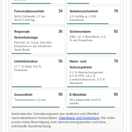
34
78
Fernstraßenumfeld
Verkehrssicherheit
BASt-Zählstelle 2,7 km,
3,5 Unfälle je 1.000
99.971 Kfz/Tag
Einwohner
36
92
Regionale
Schienenlärm
EBA: ca. 0 Betroffene, 0,0
Sicherheitslage
% der Einwohner
PKS-HZ 14.719 je 100.000
Einwohner in der kreisfreien
Stadt Berlin
56
78
Umfeldstruktur
Natur- und
17,7 % Wald, 6,6 %
Schutzgebiete
Gewässer
3,1 % Naturschutzgebiet,
6,3 % FFH, 18,1 %
Landschaftsschutz, 4,5 %
Naturpark
90
90
Gesundheit
E-Mobilität
Traumazentrum 1,6 km
38 Ladepunkte im PLZ-
Gebiet
Automatischer Orientierungswert aus amtlichen und öffentlich
nachvollziehbaren Kontextdaten.
Datenbasis und Gewichtung
. Der Index
ersetzt keine Besichtigung, kein Verkehrswertgutachten und keine
individuelle Standortprüfung.