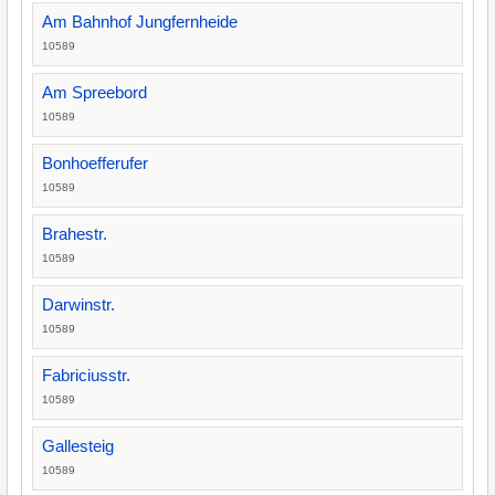
Am Bahnhof Jungfernheide
10589
Am Spreebord
10589
Bonhoefferufer
10589
Brahestr.
10589
Darwinstr.
10589
Fabriciusstr.
10589
Gallesteig
10589