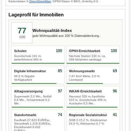
Kartendaten ©
OpenStreetMap
, ÖPNV-Daten © BKG, dl-de/by-2-0.
Lageprofil für Immobilien
77
Wohnqualität-Index
gute Wohnqualität aus 100 % Datenabdeckung.
/100
100
100
Schulen
ÖPNV-Erreichbarkeit
Grundschule 191 m,
Nächste Station 230 m, ca.
weiterführend 463 m
286 Abfahrten werktags
85
69
Digitale Infrastruktur
Wohnungsmarkt
95,5 % Gigabit-
7,67 €/m² Miete, 2,0 %
Verfügbarkeit
Leerstand
97
96
Alltagsversorgung
INKAR-Erreichbarkeit
Supermarkt 2,0 Min., Notfall
Hausarzt 326 m, Apotheke
6,8 Min., Schwimmbad 6,2
415 m, Grundschule 459 m,
Min.
Autobahn 6,5 Min.
74
41
Standortmarkt
Regionale Sozialstruktur
Kaufkraft 27.823 EUR/Ew.,
SGB II 15,2 %, Kinderarmut
Steuerkraft 1.218 EUR/Ew.,
24,0 %, Altersarmut 6,7 %
Einzelhandel 9.432
EUR/Ew.