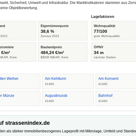
arkt, Sicherheit, Umwelt und Infrastruktur. Die Marktindikatoren stammen aus Z
keine Objektbewertung.
Lagefaktoren
and
Eigentümerquote
Wohnqualität
%
38,6 %
77/100
 2022
Zensus 2022
gute Wohnqualität
otsmiete
Baulandpreis
ÖPNV
 €/m²
484,24 €/m²
34 m
NKAR, Kreis
BBSR INKAR, Kreis
nächste Station
lten Weiher
Am Kehlturm
Am Konvent
0
41460
41460
er Münze
Augustinusstr.
Bahnhof
0
41460
41460
uf strassenindex.de
ten als stärker immobilienbezogenes Lageprofil mit Mikrolage, Umfeld und Standort