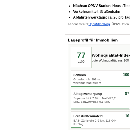
Nächste ÖPNV-Station:
Neuss Theo
Verkehrsmittel:
Straßenbahn
Abfahrten werktags:
ca. 26 pro Ta
Kartendaten ©
OpenStreetMap
, ÖPNV-Daten 
Lageprofil für Immobilien
77
Wohnqualität-Inde
gute Wohnqualität aus 10
/100
100
Schulen
Grundschule 399 m,
weiterführend 559 m
97
Alltagsversorgung
Supermarkt 2,7 Min., Notfall 7,2
Min., Schwimmbad 6,1 Min.
16
Fernstraßenumfeld
BASt-Zählstelle 2,5 km, 118.044
Kfz/Tag