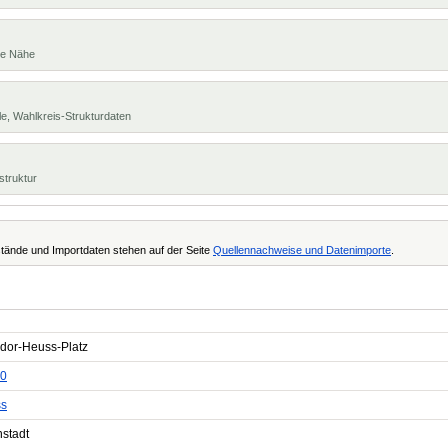
te Nähe
e, Wahlkreis-Strukturdaten
struktur
tände und Importdaten stehen auf der Seite
Quellennachweise und Datenimporte
.
dor-Heuss-Platz
0
s
nstadt