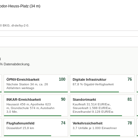
dor-Heuss-Platz (34 m)
g
© BKG, dl-de/by-2-0.
x
0 % Datenabdeckung.
100
76
ÖPNV-Erreichbarkeit
Digitale Infrastruktur
Nächste Station 34 m, ca. 26
87,8 % Gigabit-Verfügbarkeit
Abfahrten werktags
90
81
INKAR-Erreichbarkeit
Standortmarkt
Hausarzt 456 m, Apotheke 623
Kaufkraft 31.514 EUR/Ew.,
m, Grundschule 574 m, Autobahn
Steuerkraft 1.588 EUR/Ew.,
3,0 Min.
Einzelhandel 9.128 EUR/Ew.
74
78
Flughafenumfeld
Verkehrssicherheit
Düsseldorf 15,8 km
3,7 Unfälle je 1.000 Einwohner