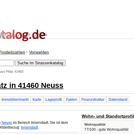
Postleitzahlen
·
Vorwahlen
uss-Platz 41460
tz in 41460 Neuss
Immobilienmarkt
Karte
Lageprofil
Fakten
Finanzstruktur
Datenstand
Wohn- und Standortprofi
n
Neuss
im Bereich Innenstadt. Sie ist dem
Wohnqualität
rtsteilbezug:
Innenstadt
.
77/100 - gute Wohnqualität