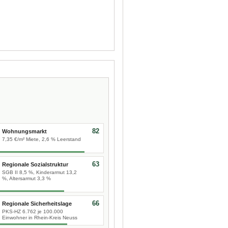
82
Wohnungsmarkt
7,35 €/m² Miete, 2,6 % Leerstand
63
Regionale Sozialstruktur
SGB II 8,5 %, Kinderarmut 13,2
%, Altersarmut 3,3 %
66
Regionale Sicherheitslage
PKS-HZ 6.762 je 100.000
Einwohner in Rhein-Kreis Neuss