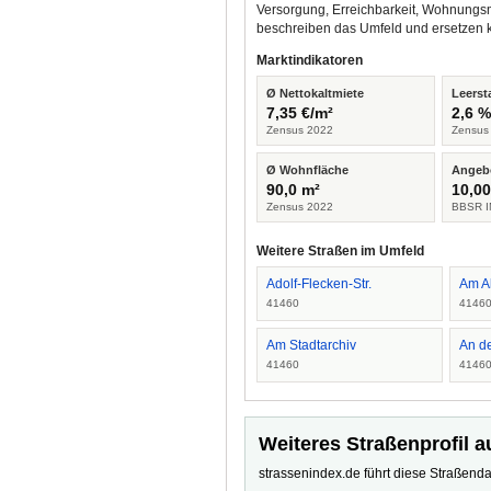
Versorgung, Erreichbarkeit, Wohnungsm
beschreiben das Umfeld und ersetzen 
Marktindikatoren
Ø Nettokaltmiete
Leerst
7,35 €/m²
2,6 
Zensus 2022
Zensus
Ø Wohnfläche
Angeb
90,0 m²
10,00
Zensus 2022
BBSR I
Weitere Straßen im Umfeld
Adolf-Flecken-Str.
Am A
41460
4146
Am Stadtarchiv
An d
41460
4146
Weiteres Straßenprofil a
strassenindex.de führt diese Straßenda