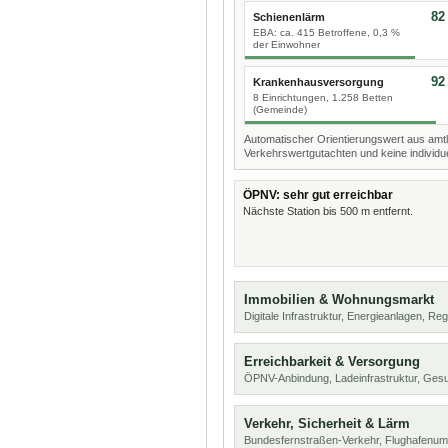
82
Schienenlärm
EBA: ca. 415 Betroffene, 0,3 %
der Einwohner
92
Krankenhausversorgung
8 Einrichtungen, 1.258 Betten
(Gemeinde)
Automatischer Orientierungswert aus amtl
Verkehrswertgutachten und keine individue
ÖPNV: sehr gut erreichbar
Nächste Station bis 500 m entfernt.
Immobilien & Wohnungsmarkt
Digitale Infrastruktur, Energieanlagen, Reg
Erreichbarkeit & Versorgung
ÖPNV-Anbindung, Ladeinfrastruktur, Ges
Verkehr, Sicherheit & Lärm
Bundesfernstraßen-Verkehr, Flughafenum