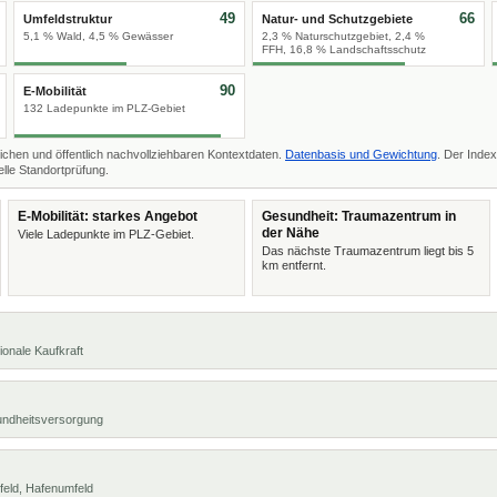
49
66
Umfeldstruktur
Natur- und Schutzgebiete
5,1 % Wald, 4,5 % Gewässer
2,3 % Naturschutzgebiet, 2,4 %
FFH, 16,8 % Landschaftsschutz
90
E-Mobilität
132 Ladepunkte im PLZ-Gebiet
ichen und öffentlich nachvollziehbaren Kontextdaten.
Datenbasis und Gewichtung
. Der Index
lle Standortprüfung.
E-Mobilität: starkes Angebot
Gesundheit: Traumazentrum in
der Nähe
Viele Ladepunkte im PLZ-Gebiet.
Das nächste Traumazentrum liegt bis 5
km entfernt.
ionale Kaufkraft
undheitsversorgung
feld, Hafenumfeld