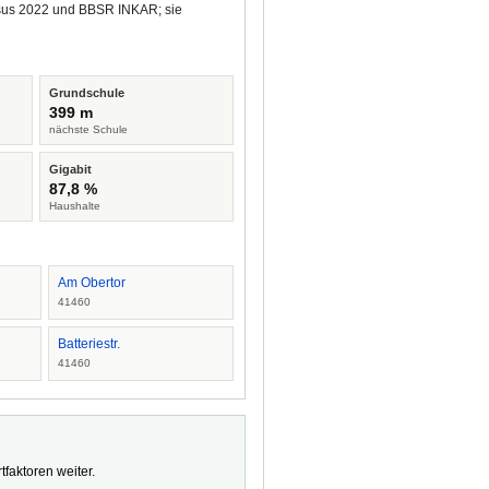
ensus 2022 und BBSR INKAR; sie
Grundschule
399 m
nächste Schule
Gigabit
87,8 %
Haushalte
Am Obertor
41460
Batteriestr.
41460
faktoren weiter.