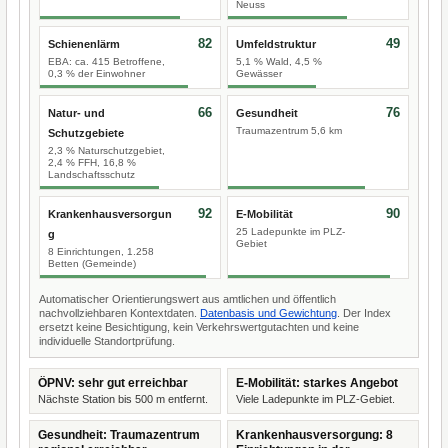
Neuss
82
49
Schienenlärm
Umfeldstruktur
EBA: ca. 415 Betroffene,
5,1 % Wald, 4,5 %
0,3 % der Einwohner
Gewässer
66
76
Natur- und
Gesundheit
Traumazentrum 5,6 km
Schutzgebiete
2,3 % Naturschutzgebiet,
2,4 % FFH, 16,8 %
Landschaftsschutz
92
90
Krankenhausversorgun
E-Mobilität
25 Ladepunkte im PLZ-
g
Gebiet
8 Einrichtungen, 1.258
Betten (Gemeinde)
Automatischer Orientierungswert aus amtlichen und öffentlich
nachvollziehbaren Kontextdaten.
Datenbasis und Gewichtung
. Der Index
ersetzt keine Besichtigung, kein Verkehrswertgutachten und keine
individuelle Standortprüfung.
ÖPNV: sehr gut erreichbar
E-Mobilität: starkes Angebot
Nächste Station bis 500 m entfernt.
Viele Ladepunkte im PLZ-Gebiet.
Gesundheit: Traumazentrum
Krankenhausversorgung: 8