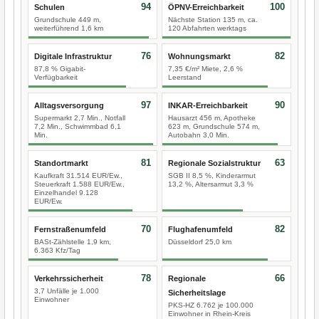
94
100
Schulen
ÖPNV-Erreichbarkeit
Grundschule 449 m,
Nächste Station 135 m, ca.
weiterführend 1,6 km
120 Abfahrten werktags
76
82
Digitale Infrastruktur
Wohnungsmarkt
87,8 % Gigabit-
7,35 €/m² Miete, 2,6 %
Verfügbarkeit
Leerstand
97
90
Alltagsversorgung
INKAR-Erreichbarkeit
Supermarkt 2,7 Min., Notfall
Hausarzt 456 m, Apotheke
7,2 Min., Schwimmbad 6,1
623 m, Grundschule 574 m,
Min.
Autobahn 3,0 Min.
81
63
Standortmarkt
Regionale Sozialstruktur
Kaufkraft 31.514 EUR/Ew.,
SGB II 8,5 %, Kinderarmut
Steuerkraft 1.588 EUR/Ew.,
13,2 %, Altersarmut 3,3 %
Einzelhandel 9.128
EUR/Ew.
70
82
Fernstraßenumfeld
Flughafenumfeld
BASt-Zählstelle 1,9 km,
Düsseldorf 25,0 km
6.363 Kfz/Tag
78
66
Verkehrssicherheit
Regionale
3,7 Unfälle je 1.000
Sicherheitslage
Einwohner
PKS-HZ 6.762 je 100.000
Einwohner in Rhein-Kreis