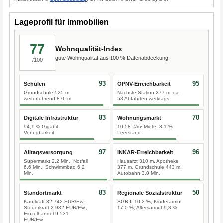
Lageprofil für Immobilien
77
Wohnqualität-Index
gute Wohnqualität aus 100 % Datenabdeckung.
/100
93
95
Schulen
ÖPNV-Erreichbarkeit
Grundschule 525 m,
Nächste Station 277 m, ca.
weiterführend 876 m
58 Abfahrten werktags
83
70
Digitale Infrastruktur
Wohnungsmarkt
94,1 % Gigabit-
10,58 €/m² Miete, 3,1 %
Verfügbarkeit
Leerstand
97
96
Alltagsversorgung
INKAR-Erreichbarkeit
Supermarkt 2,2 Min., Notfall
Hausarzt 310 m, Apotheke
6,6 Min., Schwimmbad 6,2
377 m, Grundschule 443 m,
Min.
Autobahn 3,0 Min.
83
50
Standortmarkt
Regionale Sozialstruktur
Kaufkraft 32.742 EUR/Ew.,
SGB II 10,2 %, Kinderarmut
Steuerkraft 2.932 EUR/Ew.,
17,0 %, Altersarmut 9,8 %
Einzelhandel 9.531
EUR/Ew.