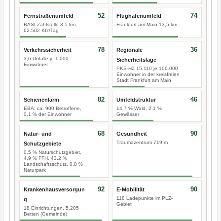
52
74
Fernstraßenumfeld
Flughafenumfeld
BASt-Zählstelle 3,5 km,
Frankfurt am Main 13,5 km
62.502 Kfz/Tag
78
36
Verkehrssicherheit
Regionale
3,6 Unfälle je 1.000
Sicherheitslage
Einwohner
PKS-HZ 15.110 je 100.000
Einwohner in der kreisfreien
Stadt Frankfurt am Main
82
46
Schienenlärm
Umfeldstruktur
EBA: ca. 900 Betroffene,
14,7 % Wald, 2,1 %
0,1 % der Einwohner
Gewässer
68
90
Natur- und
Gesundheit
Traumazentrum 719 m
Schutzgebiete
0,5 % Naturschutzgebiet,
4,9 % FFH, 43,2 %
Landschaftsschutz, 0,8 %
Naturpark
92
90
Krankenhausversorgun
E-Mobilität
118 Ladepunkte im PLZ-
g
Gebiet
18 Einrichtungen, 5.205
Betten (Gemeinde)