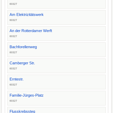
60327
Am Elektrizitätswerk
60327
An der Rotterdamer Werft
60327
Bachforellenweg
60327
Camberger Str.
60327
Erntestr.
60327
Familie-Jürges-Platz
60327
Flusskrebssteg