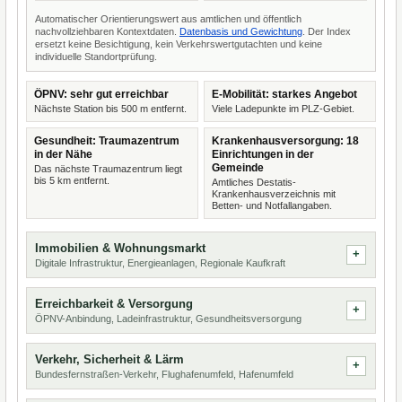
Automatischer Orientierungswert aus amtlichen und öffentlich
nachvollziehbaren Kontextdaten.
Datenbasis und Gewichtung
. Der Index
ersetzt keine Besichtigung, kein Verkehrswertgutachten und keine
individuelle Standortprüfung.
ÖPNV: sehr gut erreichbar
E-Mobilität: starkes Angebot
Nächste Station bis 500 m entfernt.
Viele Ladepunkte im PLZ-Gebiet.
Gesundheit: Traumazentrum
Krankenhausversorgung: 18
in der Nähe
Einrichtungen in der
Gemeinde
Das nächste Traumazentrum liegt
bis 5 km entfernt.
Amtliches Destatis-
Krankenhausverzeichnis mit
Betten- und Notfallangaben.
Immobilien & Wohnungsmarkt
Digitale Infrastruktur, Energieanlagen, Regionale Kaufkraft
Erreichbarkeit & Versorgung
ÖPNV-Anbindung, Ladeinfrastruktur, Gesundheitsversorgung
Verkehr, Sicherheit & Lärm
Bundesfernstraßen-Verkehr, Flughafenumfeld, Hafenumfeld