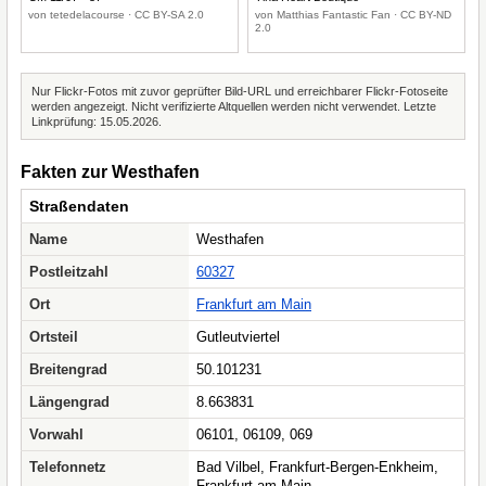
von tetedelacourse · CC BY-SA 2.0
von Matthias Fantastic Fan · CC BY-ND
2.0
Nur Flickr-Fotos mit zuvor geprüfter Bild-URL und erreichbarer Flickr-Fotoseite
werden angezeigt. Nicht verifizierte Altquellen werden nicht verwendet. Letzte
Linkprüfung: 15.05.2026.
Fakten zur Westhafen
Straßendaten
Name
Westhafen
Postleitzahl
60327
Ort
Frankfurt am Main
Ortsteil
Gutleutviertel
Breitengrad
50.101231
Längengrad
8.663831
Vorwahl
06101, 06109, 069
Telefonnetz
Bad Vilbel, Frankfurt-Bergen-Enkheim,
Frankfurt am Main