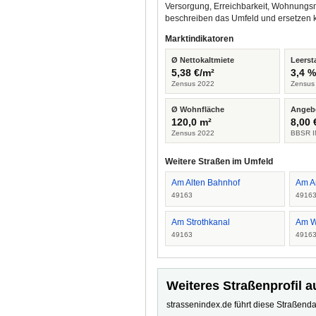
Versorgung, Erreichbarkeit, Wohnungsm
beschreiben das Umfeld und ersetzen 
Marktindikatoren
Ø Nettokaltmiete
Leerst
5,38 €/m²
3,4 
Zensus 2022
Zensus
Ø Wohnfläche
Angeb
120,0 m²
8,00 
Zensus 2022
BBSR I
Weitere Straßen im Umfeld
Am Alten Bahnhof
Am A
49163
4916
Am Strothkanal
Am W
49163
4916
Weiteres Straßenprofil a
strassenindex.de führt diese Straßenda