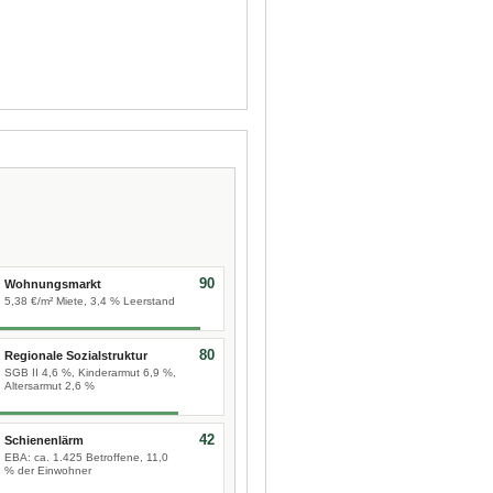
90
Wohnungsmarkt
5,38 €/m² Miete, 3,4 % Leerstand
80
Regionale Sozialstruktur
SGB II 4,6 %, Kinderarmut 6,9 %,
Altersarmut 2,6 %
42
Schienenlärm
EBA: ca. 1.425 Betroffene, 11,0
% der Einwohner