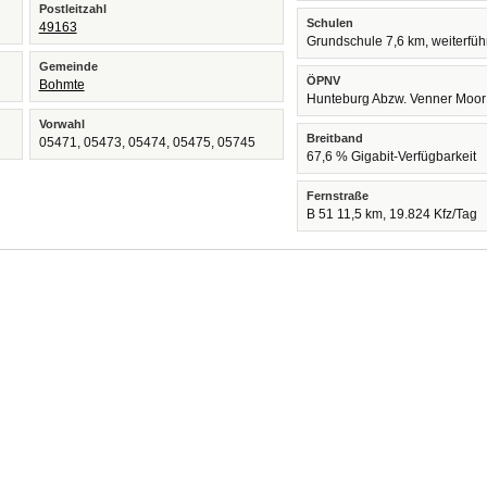
Postleitzahl
Schulen
49163
Grundschule 7,6 km, weiterfü
Gemeinde
ÖPNV
Bohmte
Hunteburg Abzw. Venner Moor
Vorwahl
Breitband
05471, 05473, 05474, 05475, 05745
67,6 % Gigabit-Verfügbarkeit
Fernstraße
B 51 11,5 km, 19.824 Kfz/Tag