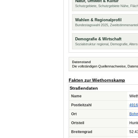
Natur, Umwelt & Kultur
Schutzgebiete, Schutzgebiete Nähe, Flä
Wahlen & Regionalprofil
Bundestagswahl 2025, Zweitstimmenanteil
Demografie & Wirtschaft
Sozialstruktur regional, Demografie, Alters
Datenstand
Die vollständigen Quellennachweise, Datens
Fakten zur Wiethornskamp
Straßendaten
Name
Wiet
Postleitzahl
4916
Ort
Bohm
Ortsteil
Hunt
Breitengrad
52.4