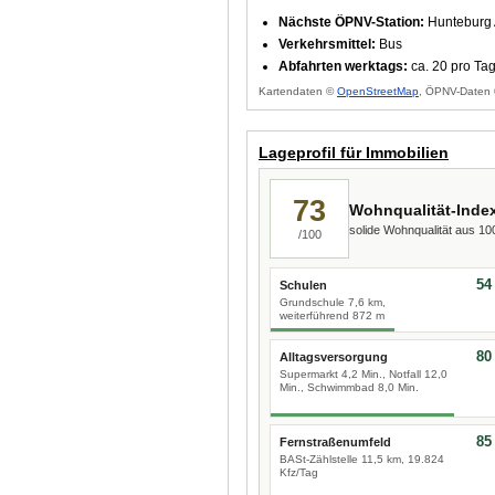
Nächste ÖPNV-Station:
Hunteburg 
Verkehrsmittel:
Bus
Abfahrten werktags:
ca. 20 pro Ta
Kartendaten ©
OpenStreetMap
, ÖPNV-Daten 
Lageprofil für Immobilien
73
Wohnqualität-Inde
solide Wohnqualität aus 1
/100
54
Schulen
Grundschule 7,6 km,
weiterführend 872 m
80
Alltagsversorgung
Supermarkt 4,2 Min., Notfall 12,0
Min., Schwimmbad 8,0 Min.
85
Fernstraßenumfeld
BASt-Zählstelle 11,5 km, 19.824
Kfz/Tag