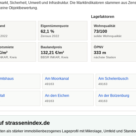
arkt, Sicherheit, Umwelt und Infrastruktur. Die Marktindikatoren stammen aus Z
keine Objektbewertung.
Lagefaktoren
and
Eigentümerquote
Wohnqualität
%
62,1 %
73/100
 2022
Zensus 2022
solide Wohnqualität
otsmiete
Baulandpreis
ÖPNV
€/m²
132,21 €/m²
333 m
NKAR, Kreis
BBSR INKAR, Kreis
nächste Station
mtshaus
Am Moorkanal
Am Schelenbusch
3
49163
49163
all
An den Eichen
An der Bolzenburg
3
49163
49163
uf strassenindex.de
ten als stärker immobilienbezogenes Lageprofil mit Mikrolage, Umfeld und Standort