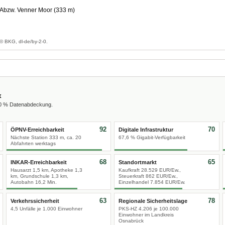
Abzw. Venner Moor (333 m)
g
© BKG, dl-de/by-2-0.
x
00 % Datenabdeckung.
92
70
ÖPNV-Erreichbarkeit
Digitale Infrastruktur
Nächste Station 333 m, ca. 20
67,6 % Gigabit-Verfügbarkeit
Abfahrten werktags
68
65
INKAR-Erreichbarkeit
Standortmarkt
Hausarzt 1,5 km, Apotheke 1,3
Kaufkraft 28.529 EUR/Ew.,
km, Grundschule 1,3 km,
Steuerkraft 862 EUR/Ew.,
Autobahn 16,2 Min.
Einzelhandel 7.854 EUR/Ew.
63
78
Verkehrssicherheit
Regionale Sicherheitslage
4,5 Unfälle je 1.000 Einwohner
PKS-HZ 4.206 je 100.000
Einwohner im Landkreis
Osnabrück