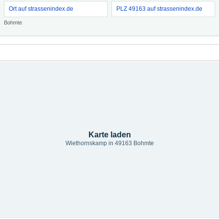
Ort auf strassenindex.de
PLZ 49163 auf strassenindex.de
Bohmte
Karte laden
Wiethornskamp in 49163 Bohmte