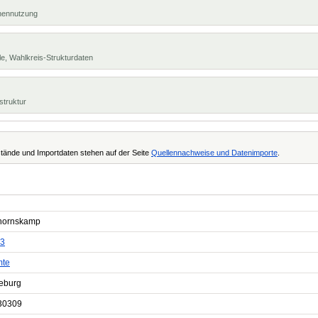
chennutzung
e, Wahlkreis-Strukturdaten
struktur
tände und Importdaten stehen auf der Seite
Quellennachweise und Datenimporte
.
hornskamp
3
te
eburg
30309