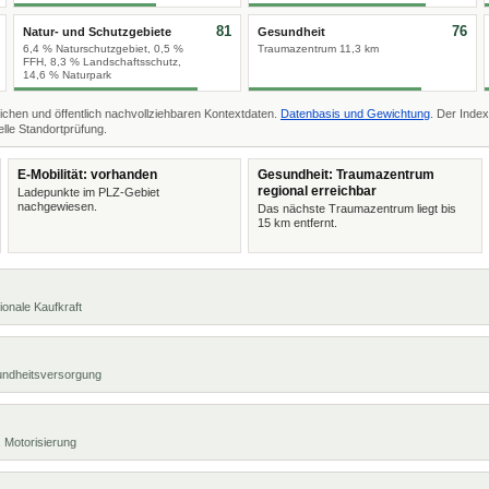
81
76
Natur- und Schutzgebiete
Gesundheit
6,4 % Naturschutzgebiet, 0,5 %
Traumazentrum 11,3 km
FFH, 8,3 % Landschaftsschutz,
14,6 % Naturpark
ichen und öffentlich nachvollziehbaren Kontextdaten.
Datenbasis und Gewichtung
. Der Index
lle Standortprüfung.
E-Mobilität: vorhanden
Gesundheit: Traumazentrum
regional erreichbar
Ladepunkte im PLZ-Gebiet
nachgewiesen.
Das nächste Traumazentrum liegt bis
15 km entfernt.
ionale Kaufkraft
undheitsversorgung
 Motorisierung