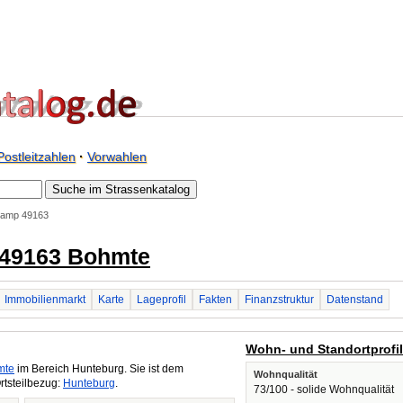
Postleitzahlen
·
Vorwahlen
kamp 49163
 49163 Bohmte
Immobilienmarkt
Karte
Lageprofil
Fakten
Finanzstruktur
Datenstand
Wohn- und Standortprofi
mte
im Bereich Hunteburg. Sie ist dem
Wohnqualität
rtsteilbezug:
Hunteburg
.
73/100 - solide Wohnqualität