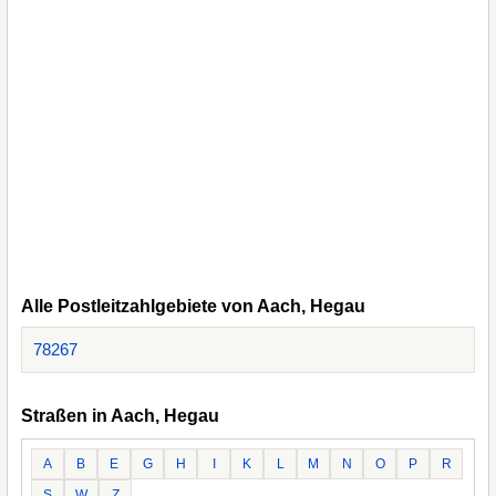
Alle Postleitzahlgebiete von Aach, Hegau
78267
Straßen in Aach, Hegau
A
B
E
G
H
I
K
L
M
N
O
P
R
S
W
Z