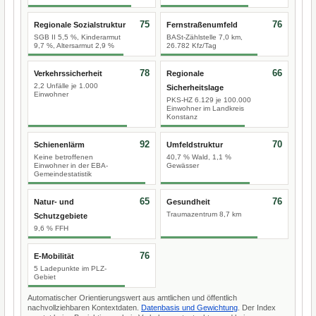
75
76
Regionale Sozialstruktur
Fernstraßenumfeld
SGB II 5,5 %, Kinderarmut
BASt-Zählstelle 7,0 km,
9,7 %, Altersarmut 2,9 %
26.782 Kfz/Tag
78
66
Verkehrssicherheit
Regionale
2,2 Unfälle je 1.000
Sicherheitslage
Einwohner
PKS-HZ 6.129 je 100.000
Einwohner im Landkreis
Konstanz
92
70
Schienenlärm
Umfeldstruktur
Keine betroffenen
40,7 % Wald, 1,1 %
Einwohner in der EBA-
Gewässer
Gemeindestatistik
65
76
Natur- und
Gesundheit
Traumazentrum 8,7 km
Schutzgebiete
9,6 % FFH
76
E-Mobilität
5 Ladepunkte im PLZ-
Gebiet
Automatischer Orientierungswert aus amtlichen und öffentlich
nachvollziehbaren Kontextdaten.
Datenbasis und Gewichtung
. Der Index