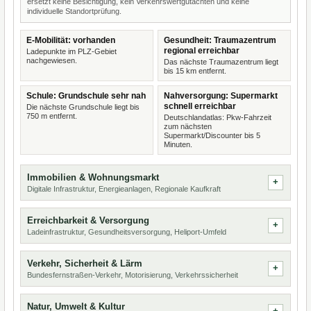
ersetzt keine Besichtigung, kein Verkehrswertgutachten und keine
individuelle Standortprüfung.
E-Mobilität: vorhanden
Gesundheit: Traumazentrum
regional erreichbar
Ladepunkte im PLZ-Gebiet
nachgewiesen.
Das nächste Traumazentrum liegt
bis 15 km entfernt.
Schule: Grundschule sehr nah
Nahversorgung: Supermarkt
schnell erreichbar
Die nächste Grundschule liegt bis
750 m entfernt.
Deutschlandatlas: Pkw-Fahrzeit
zum nächsten
Supermarkt/Discounter bis 5
Minuten.
Immobilien & Wohnungsmarkt
Digitale Infrastruktur, Energieanlagen, Regionale Kaufkraft
Erreichbarkeit & Versorgung
Ladeinfrastruktur, Gesundheitsversorgung, Heliport-Umfeld
Verkehr, Sicherheit & Lärm
Bundesfernstraßen-Verkehr, Motorisierung, Verkehrssicherheit
Natur, Umwelt & Kultur