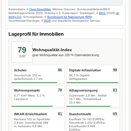
Kartendaten ©
OpenStreetMap
. Weitere Grenzen: Bundeswahlleiterin/BKG
Wahlkreisgeometrie 2024, dl-de/by-2-0. Kartenlayer: Starkregen: ©
BKG
(2026)
dl-
de/by-2-0
; Schutzgebiete: ©
Bundesamt für Naturschutz (BfN)
;
Grundwasser/Geologie: ©
BGR
und Staatliche Geologische Dienste.
Lageprofil für Immobilien
79
Wohnqualität-Index
gute Wohnqualität aus 100 % Datenabdeckung.
/100
86
98
Schulen
Digitale Infrastruktur
Grundschule 352 m,
98,7 % Gigabit-
weiterführend 3,7 km
Verfügbarkeit
78
83
Wohnungsmarkt
Alltagsversorgung
6,77 €/m² Miete, 5,1 %
Supermarkt 1,8 Min., Notfall
Leerstand
16,7 Min., Schwimmbad
10,4 Min.
81
69
INKAR-Erreichbarkeit
Standortmarkt
Hausarzt 531 m, Apotheke
Kaufkraft 29.792 EUR/Ew.,
2,9 km, Grundschule 489
Steuerkraft 1.053 EUR/Ew.,
m, Autobahn 4,9 Min.
Einzelhandel 8.446
EUR/Ew.