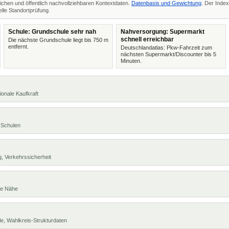
ichen und öffentlich nachvollziehbaren Kontextdaten.
Datenbasis und Gewichtung
. Der Index
lle Standortprüfung.
Schule: Grundschule sehr nah
Nahversorgung: Supermarkt
schnell erreichbar
Die nächste Grundschule liegt bis 750 m
entfernt.
Deutschlandatlas: Pkw-Fahrzeit zum
nächsten Supermarkt/Discounter bis 5
Minuten.
ionale Kaufkraft
 Schulen
, Verkehrssicherheit
te Nähe
e, Wahlkreis-Strukturdaten