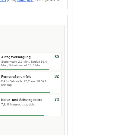
BKG
(2026)
dl-de/by-2-0
; Schutzgebiete: ©
80
Alltagsversorgung
Supermarkt 2,9 Min., Notfall 16,4
Min., Schwimmbad 16,3 Min.
82
Fernstraßenumfeld
BASt-Zählstelle 12,2 km, 28.521
Kfz/Tag
73
Natur- und Schutzgebiete
7,8 % Naturschutzgebiet