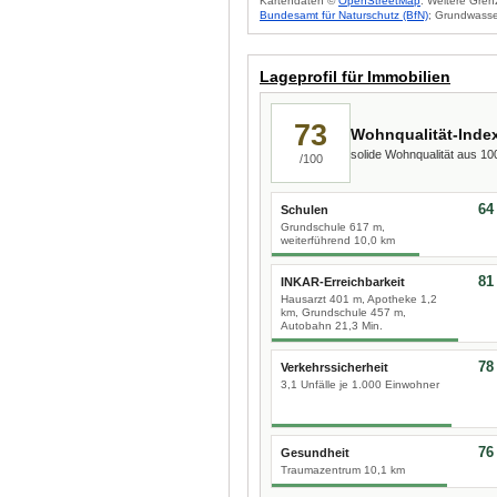
Kartendaten ©
OpenStreetMap
. Weitere Gren
Bundesamt für Naturschutz (BfN)
; Grundwasse
Lageprofil für Immobilien
73
Wohnqualität-Inde
solide Wohnqualität aus 1
/100
64
Schulen
Grundschule 617 m,
weiterführend 10,0 km
81
INKAR-Erreichbarkeit
Hausarzt 401 m, Apotheke 1,2
km, Grundschule 457 m,
Autobahn 21,3 Min.
78
Verkehrssicherheit
3,1 Unfälle je 1.000 Einwohner
76
Gesundheit
Traumazentrum 10,1 km