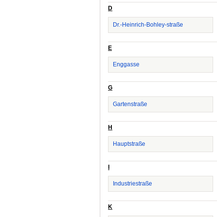
D
Dr.-Heinrich-Bohley-straße
E
Enggasse
G
Gartenstraße
H
Hauptstraße
I
Industriestraße
K