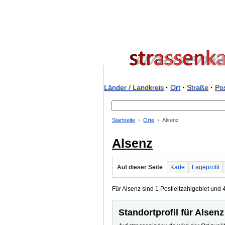
Länder / Landkreis
·
Ort
·
Straße
·
Pos
Startseite
Orte
Alsenz
Alsenz
Auf dieser Seite
Karte
Lageprofil
Für Alsenz sind 1 Postleitzahlgebiet und 4
Standortprofil für Alsenz