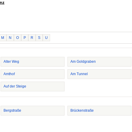
enz
M
N
O
P
R
S
U
Alter Weg
Am Goldgraben
Amthof
Am Tunnel
Auf der Steige
Bergstraße
Brückenstraße