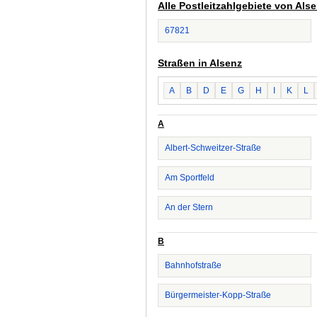
Alle Postleitzahlgebiete von Als
67821
Straßen in Alsenz
A
B
D
E
G
H
I
K
L
A
Albert-Schweitzer-Straße
Am Sportfeld
An der Stern
B
Bahnhofstraße
Bürgermeister-Kopp-Straße