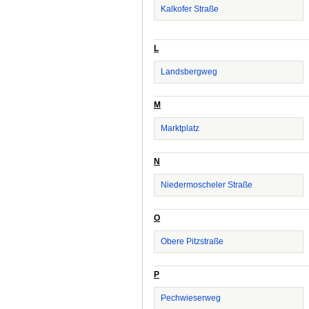
Kalkofer Straße
L
Landsbergweg
M
Marktplatz
N
Niedermoscheler Straße
O
Obere Pitzstraße
P
Pechwieserweg