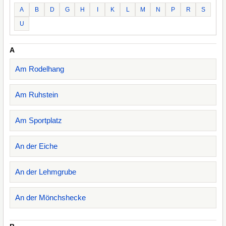
A
B
D
G
H
I
K
L
M
N
P
R
S
U
A
Am Rodelhang
Am Ruhstein
Am Sportplatz
An der Eiche
An der Lehmgrube
An der Mönchshecke