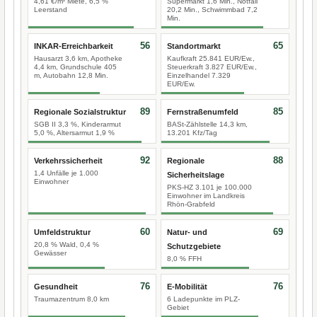
4,61 €/m² Miete, 6,5 %
Supermarkt 1,6 Min., Notfall
Leerstand
20,2 Min., Schwimmbad 7,2
Min.
56
65
INKAR-Erreichbarkeit
Standortmarkt
Hausarzt 3,6 km, Apotheke
Kaufkraft 25.841 EUR/Ew.,
4,4 km, Grundschule 405
Steuerkraft 3.827 EUR/Ew.,
m, Autobahn 12,8 Min.
Einzelhandel 7.329
EUR/Ew.
89
85
Regionale Sozialstruktur
Fernstraßenumfeld
SGB II 3,3 %, Kinderarmut
BASt-Zählstelle 14,3 km,
5,0 %, Altersarmut 1,9 %
13.201 Kfz/Tag
92
88
Verkehrssicherheit
Regionale
1,4 Unfälle je 1.000
Sicherheitslage
Einwohner
PKS-HZ 3.101 je 100.000
Einwohner im Landkreis
Rhön-Grabfeld
60
69
Umfeldstruktur
Natur- und
20,8 % Wald, 0,4 %
Schutzgebiete
Gewässer
8,0 % FFH
76
76
Gesundheit
E-Mobilität
Traumazentrum 8,0 km
6 Ladepunkte im PLZ-
Gebiet