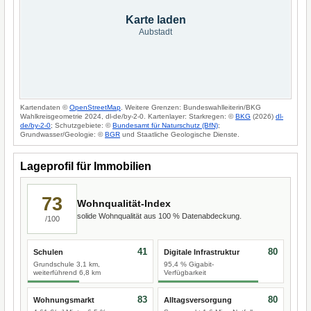
Karte laden
Aubstadt
Kartendaten ©
OpenStreetMap
. Weitere Grenzen: Bundeswahlleiterin/BKG
Wahlkreisgeometrie 2024, dl-de/by-2-0. Kartenlayer: Starkregen: ©
BKG
(2026)
dl-
de/by-2-0
; Schutzgebiete: ©
Bundesamt für Naturschutz (BfN)
;
Grundwasser/Geologie: ©
BGR
und Staatliche Geologische Dienste.
Lageprofil für Immobilien
73
Wohnqualität-Index
solide Wohnqualität aus 100 % Datenabdeckung.
/100
41
80
Schulen
Digitale Infrastruktur
Grundschule 3,1 km,
95,4 % Gigabit-
weiterführend 6,8 km
Verfügbarkeit
83
80
Wohnungsmarkt
Alltagsversorgung