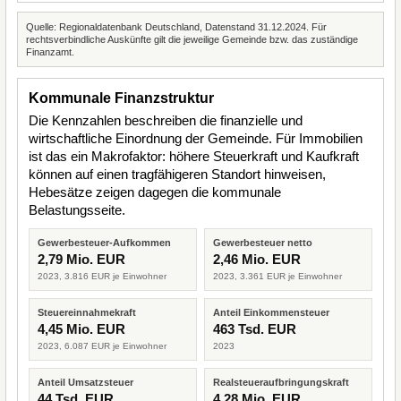
Quelle: Regionaldatenbank Deutschland, Datenstand 31.12.2024. Für
rechtsverbindliche Auskünfte gilt die jeweilige Gemeinde bzw. das zuständige
Finanzamt.
Kommunale Finanzstruktur
Die Kennzahlen beschreiben die finanzielle und
wirtschaftliche Einordnung der Gemeinde. Für Immobilien
ist das ein Makrofaktor: höhere Steuerkraft und Kaufkraft
können auf einen tragfähigeren Standort hinweisen,
Hebesätze zeigen dagegen die kommunale
Belastungsseite.
Gewerbesteuer-Aufkommen
Gewerbesteuer netto
2,79 Mio. EUR
2,46 Mio. EUR
2023, 3.816 EUR je Einwohner
2023, 3.361 EUR je Einwohner
Steuereinnahmekraft
Anteil Einkommensteuer
4,45 Mio. EUR
463 Tsd. EUR
2023, 6.087 EUR je Einwohner
2023
Anteil Umsatzsteuer
Realsteueraufbringungskraft
44 Tsd. EUR
4,28 Mio. EUR