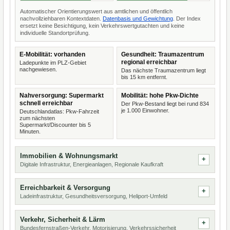
Automatischer Orientierungswert aus amtlichen und öffentlich
nachvollziehbaren Kontextdaten.
Datenbasis und Gewichtung
. Der Index
ersetzt keine Besichtigung, kein Verkehrswertgutachten und keine
individuelle Standortprüfung.
E-Mobilität: vorhanden
Gesundheit: Traumazentrum
regional erreichbar
Ladepunkte im PLZ-Gebiet
nachgewiesen.
Das nächste Traumazentrum liegt
bis 15 km entfernt.
Nahversorgung: Supermarkt
Mobilität: hohe Pkw-Dichte
schnell erreichbar
Der Pkw-Bestand liegt bei rund 834
je 1.000 Einwohner.
Deutschlandatlas: Pkw-Fahrzeit
zum nächsten
Supermarkt/Discounter bis 5
Minuten.
Immobilien & Wohnungsmarkt
Digitale Infrastruktur, Energieanlagen, Regionale Kaufkraft
Erreichbarkeit & Versorgung
Ladeinfrastruktur, Gesundheitsversorgung, Heliport-Umfeld
Verkehr, Sicherheit & Lärm
Bundesfernstraßen-Verkehr, Motorisierung, Verkehrssicherheit