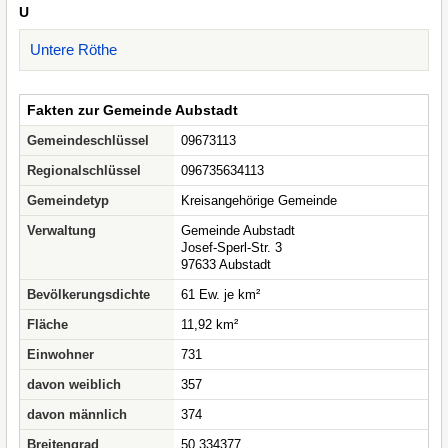
U
Untere Röthe
Fakten zur Gemeinde Aubstadt
Gemeindeschlüssel
09673113
Regionalschlüssel
096735634113
Gemeindetyp
Kreisangehörige Gemeinde
Verwaltung
Gemeinde Aubstadt
Josef-Sperl-Str. 3
97633 Aubstadt
Bevölkerungsdichte
61 Ew. je km²
Fläche
11,92 km²
Einwohner
731
davon weiblich
357
davon männlich
374
Breitengrad
50.334377