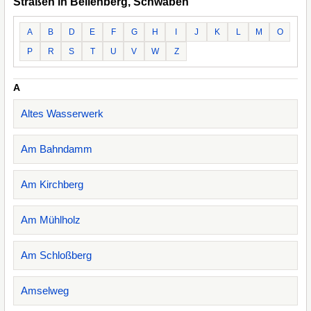
Straßen in Bellenberg, Schwaben
A
B
D
E
F
G
H
I
J
K
L
M
O
P
R
S
T
U
V
W
Z
A
Altes Wasserwerk
Am Bahndamm
Am Kirchberg
Am Mühlholz
Am Schloßberg
Amselweg