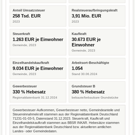
Anteil Umsatzsteuer
Realsteueraufbringungskraft
258 Tsd. EUR
3,91 Mio. EUR
2023
2023
Steuerkraft
Kaufkraft
1.263 EUR je Einwohner
30.673 EUR je
Einwohner
Gemeinde, 2023
Gemeinde, 2023
Einzelhandelskaufkraft
Arbeitsort-Beschäftigte
9.034 EUR je Einwohner
1.054
Gemeinde, 2023
Stand 30.06.2024
Gewerbesteuer
Grundsteuer B
330 % Hebesatz
380 % Hebesatz
Regionaldatenbank 31.12.2024
bebaute/bebaubare Grundstücke
Gewerbesteuer-Aufkommen, Gewerbesteuer netto, Gemeindeanteile und
Steuereinnahmekraft stammen aus der Regionaldatenbank Deutschland
71231-01-03-5, Datenstand 31.12.2023. Steuerkraft, Kaufkraft und
Einzelhandelskaufkraft stammen aus BBSR INKAR. Hebesätze stammen
aus der Regionaldatenbank Deutschland bzw. aktuelleren amtlichen
Landes- oder Gemeindedaten.