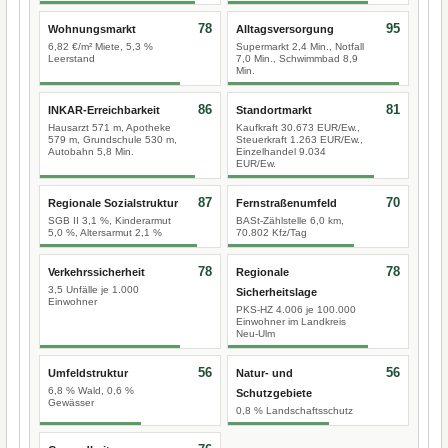
78
95
Wohnungsmarkt
Alltagsversorgung
6,82 €/m² Miete, 5,3 %
Supermarkt 2,4 Min., Notfall
Leerstand
7,0 Min., Schwimmbad 8,9
Min.
86
81
INKAR-Erreichbarkeit
Standortmarkt
Hausarzt 571 m, Apotheke
Kaufkraft 30.673 EUR/Ew.,
579 m, Grundschule 530 m,
Steuerkraft 1.263 EUR/Ew.,
Autobahn 5,8 Min.
Einzelhandel 9.034
EUR/Ew.
87
70
Regionale Sozialstruktur
Fernstraßenumfeld
SGB II 3,1 %, Kinderarmut
BASt-Zählstelle 6,0 km,
5,0 %, Altersarmut 2,1 %
70.802 Kfz/Tag
78
78
Verkehrssicherheit
Regionale
3,5 Unfälle je 1.000
Sicherheitslage
Einwohner
PKS-HZ 4.006 je 100.000
Einwohner im Landkreis
Neu-Ulm
56
56
Umfeldstruktur
Natur- und
6,8 % Wald, 0,6 %
Schutzgebiete
Gewässer
0,8 % Landschaftsschutz