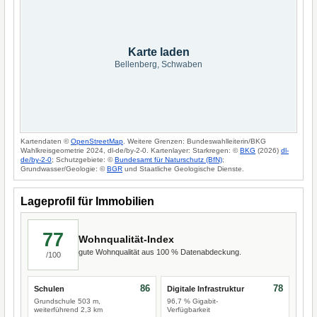
Karte laden
Bellenberg, Schwaben
Kartendaten ©
OpenStreetMap
. Weitere Grenzen: Bundeswahlleiterin/BKG
Wahlkreisgeometrie 2024, dl-de/by-2-0. Kartenlayer: Starkregen: ©
BKG
(2026)
dl-
de/by-2-0
; Schutzgebiete: ©
Bundesamt für Naturschutz (BfN)
;
Grundwasser/Geologie: ©
BGR
und Staatliche Geologische Dienste.
Lageprofil für Immobilien
77
Wohnqualität-Index
gute Wohnqualität aus 100 % Datenabdeckung.
/100
86
78
Schulen
Digitale Infrastruktur
Grundschule 503 m,
96,7 % Gigabit-
weiterführend 2,3 km
Verfügbarkeit