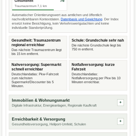
76
Gesundheit
Traumazentrum 7,1 km
Automatischer Orientierungswert aus amtlichen und öffentlich
nachvollziehbaren Kontextdaten.
Datenbasis und Gewichtung
. Der Index
ersetzt keine Besichtigung, kein Verkehrswertgutachten und keine
individuelle Standortprüfung.
Gesundheit: Traumazentrum
Schule: Grundschule sehr nah
regional erreichbar
Die nächste Grundschule liegt bis
750 m entfernt.
Das nächste Traumazentrum liegt
bis 15 km entfernt.
Nahversorgung: Supermarkt
Notfallversorgung: kurze
schnell erreichbar
Fahrzeit
Deutschlandatlas: Pkw-Fahrzeit
Deutschlandatlas:
zum nächsten
Notfallversorgung per Pkw bis 10
Supermarkt/Discounter bis 5
Minuten erreichbar.
Minuten.
Immobilien & Wohnungsmarkt
Digitale Infrastruktur, Energieanlagen, Regionale Kaufkraft
Erreichbarkeit & Versorgung
Gesundheitsversorgung, Heliport-Umfeld, Schulen