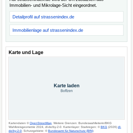
Immobilien- und Mikrolage-Sicht eingeordnet.
Detailprofil auf strassenindex.de
Immobilienlage auf strassenindex.de
Karte und Lage
Karte laden
Boffzen
Kartendaten ©
OpenStreetMap
. Weitere Grenzen: Bundeswahlleiterin/BKG
Wahlkreisgeometrie 2024, dl-de/by-2-0. Kartenlayer: Starkregen: ©
BKG
(2026)
dl-
de/by-2-0
; Schutzgebiete: ©
Bundesamt für Naturschutz (BfN)
;