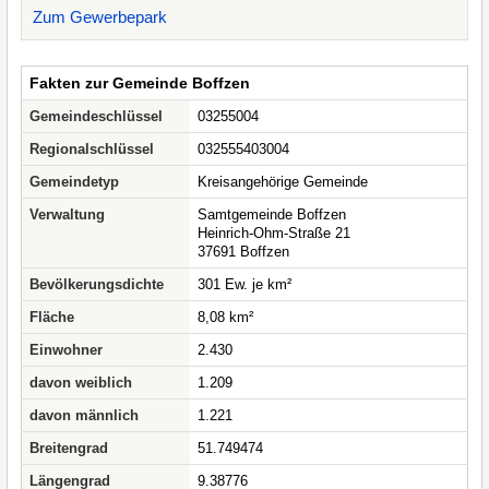
Zum Gewerbepark
Fakten zur Gemeinde Boffzen
Gemeindeschlüssel
03255004
Regionalschlüssel
032555403004
Gemeindetyp
Kreisangehörige Gemeinde
Verwaltung
Samtgemeinde Boffzen
Heinrich-Ohm-Straße 21
37691 Boffzen
Bevölkerungsdichte
301 Ew. je km²
Fläche
8,08 km²
Einwohner
2.430
davon weiblich
1.209
davon männlich
1.221
Breitengrad
51.749474
Längengrad
9.38776