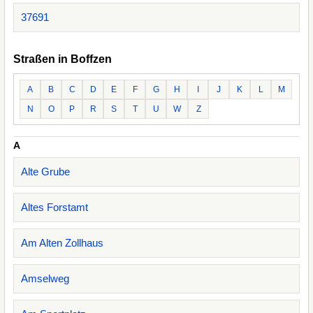
37691
Straßen in Boffzen
A
B
C
D
E
F
G
H
I
J
K
L
M
N
O
P
R
S
T
U
W
Z
A
Alte Grube
Altes Forstamt
Am Alten Zollhaus
Amselweg