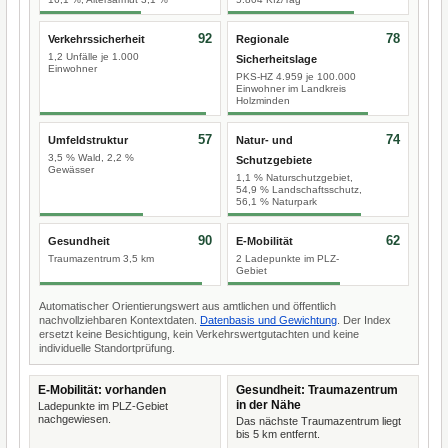
92
78
Verkehrssicherheit
Regionale
1,2 Unfälle je 1.000
Sicherheitslage
Einwohner
PKS-HZ 4.959 je 100.000
Einwohner im Landkreis
Holzminden
57
74
Umfeldstruktur
Natur- und
3,5 % Wald, 2,2 %
Schutzgebiete
Gewässer
1,1 % Naturschutzgebiet,
54,9 % Landschaftsschutz,
56,1 % Naturpark
90
62
Gesundheit
E-Mobilität
Traumazentrum 3,5 km
2 Ladepunkte im PLZ-
Gebiet
Automatischer Orientierungswert aus amtlichen und öffentlich
nachvollziehbaren Kontextdaten.
Datenbasis und Gewichtung
. Der Index
ersetzt keine Besichtigung, kein Verkehrswertgutachten und keine
individuelle Standortprüfung.
E-Mobilität: vorhanden
Gesundheit: Traumazentrum
in der Nähe
Ladepunkte im PLZ-Gebiet
nachgewiesen.
Das nächste Traumazentrum liegt
bis 5 km entfernt.