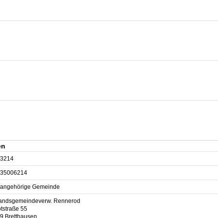
en
3214
35006214
sangehörige Gemeinde
andsgemeindeverw. Rennerod
tstraße 55
9 Bretthausen