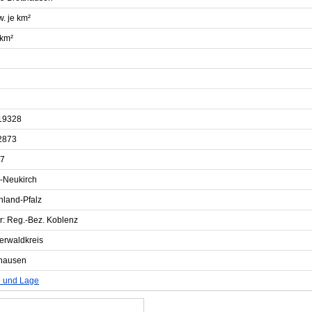
. je km²
 km²
19328
2873
7
n-Neukirch
nland-Pfalz
r: Reg.-Bez. Koblenz
erwaldkreis
thausen
e und Lage