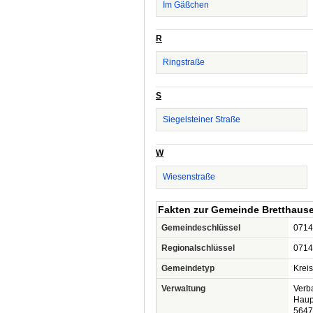
Im Gäßchen
R
Ringstraße
S
Siegelsteiner Straße
W
Wiesenstraße
Fakten zur Gemeinde Bretthaus
Gemeindeschlüssel
0714
Regionalschlüssel
0714
Gemeindetyp
Krei
Verwaltung
Verb
Haup
5647