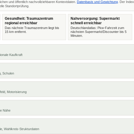
ichen und öffentlich nachvollziehbaren Kontextdaten.
Datenbasis und Gewichtung
. Der Index
lle Standortprüfung.
Gesundheit: Traumazentrum
Nahversorgung: Supermarkt
regional erreichbar
schnell erreichbar
Das nächste Traumazentrum liegt bis
Deutschlandatlas: Pkw-Fahrzeit zum
15 km entfernt.
nächsten Supermarkt/Discounter bis 5
Minuten.
ionale Kaufkraft
g, Schulen
eld, Motorisierung
te Nähe
e, Wahlkreis-Strukturdaten