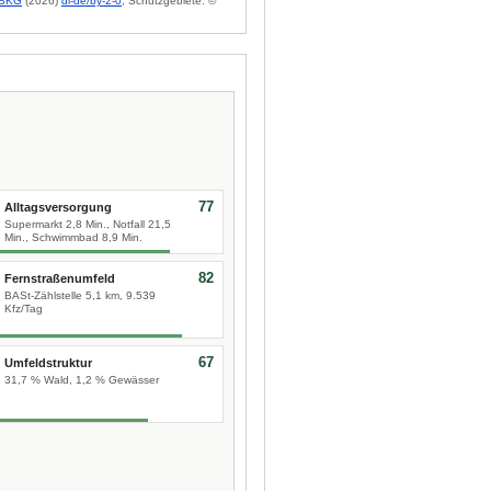
BKG
(2026)
dl-de/by-2-0
; Schutzgebiete: ©
77
Alltagsversorgung
Supermarkt 2,8 Min., Notfall 21,5
Min., Schwimmbad 8,9 Min.
82
Fernstraßenumfeld
BASt-Zählstelle 5,1 km, 9.539
Kfz/Tag
67
Umfeldstruktur
31,7 % Wald, 1,2 % Gewässer