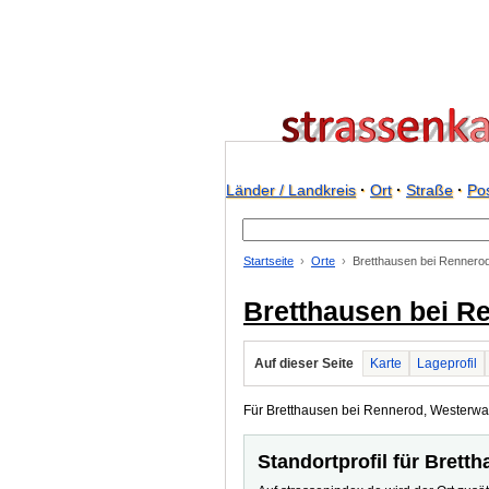
Länder / Landkreis
·
Ort
·
Straße
·
Pos
Startseite
Orte
Bretthausen bei Rennero
Bretthausen bei R
Auf dieser Seite
Karte
Lageprofil
Für Bretthausen bei Rennerod, Westerwald
Standortprofil für Bret