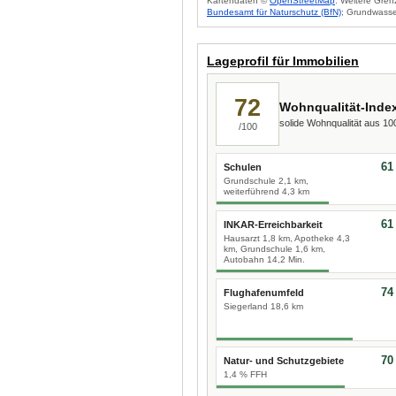
Kartendaten ©
OpenStreetMap
. Weitere Gren
Bundesamt für Naturschutz (BfN)
; Grundwasse
Lageprofil für Immobilien
72
Wohnqualität-Inde
solide Wohnqualität aus 1
/100
61
Schulen
Grundschule 2,1 km,
weiterführend 4,3 km
61
INKAR-Erreichbarkeit
Hausarzt 1,8 km, Apotheke 4,3
km, Grundschule 1,6 km,
Autobahn 14,2 Min.
74
Flughafenumfeld
Siegerland 18,6 km
70
Natur- und Schutzgebiete
1,4 % FFH