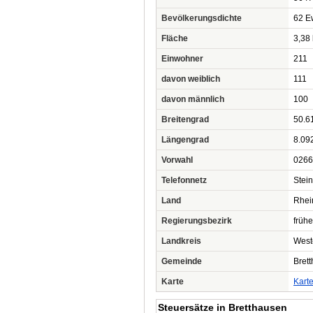
Bevölkerungsdichte
62 Ew
Fläche
3,38
Einwohner
211
davon weiblich
111
davon männlich
100
Breitengrad
50.6
Längengrad
8.09
Vorwahl
0266
Telefonnetz
Stei
Land
Rhei
Regierungsbezirk
frühe
Landkreis
West
Gemeinde
Bret
Karte
Kart
Steuersätze in Bretthausen