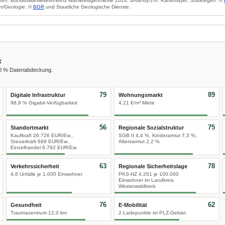
zen: Bundeswahlleiterin/BKG Wahlkreisgeometrie 2024, dl-de/by-2-0. Kartenlayer: Starkregen: ©
r/Geologie: ©
BGR
und Staatliche Geologische Dienste.
x
00 % Datenabdeckung.
79
89
Digitale Infrastruktur
Wohnungsmarkt
98,9 % Gigabit-Verfügbarkeit
4,21 €/m² Miete
56
75
Standortmarkt
Regionale Sozialstruktur
Kaufkraft 26.726 EUR/Ew.,
SGB II 4,4 %, Kinderarmut 7,3 %,
Steuerkraft 699 EUR/Ew.,
Altersarmut 2,2 %
Einzelhandel 6.792 EUR/Ew.
63
78
Verkehrssicherheit
Regionale Sicherheitslage
4,6 Unfälle je 1.000 Einwohner
PKS-HZ 4.261 je 100.000
Einwohner im Landkreis
Westerwaldkreis
76
62
Gesundheit
E-Mobilität
Traumazentrum 12,0 km
2 Ladepunkte im PLZ-Gebiet