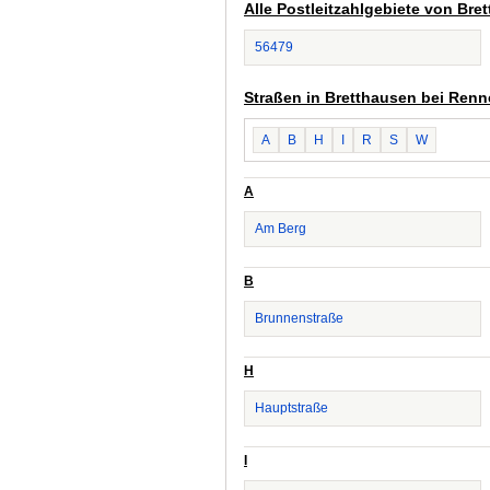
Alle Postleitzahlgebiete von Br
56479
Straßen in Bretthausen bei Renn
A
B
H
I
R
S
W
A
Am Berg
B
Brunnenstraße
H
Hauptstraße
I