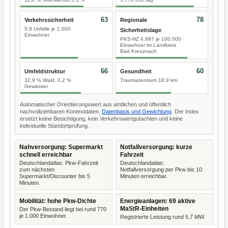
63
78
Verkehrssicherheit
Regionale
5,9 Unfälle je 1.000
Sicherheitslage
Einwohner
PKS-HZ 4.897 je 100.000
Einwohner im Landkreis
Bad Kreuznach
66
60
Umfeldstruktur
Gesundheit
32,9 % Wald, 0,2 %
Traumazentrum 18,9 km
Gewässer
Automatischer Orientierungswert aus amtlichen und öffentlich
nachvollziehbaren Kontextdaten.
Datenbasis und Gewichtung
. Der Index
ersetzt keine Besichtigung, kein Verkehrswertgutachten und keine
individuelle Standortprüfung.
Nahversorgung: Supermarkt
Notfallversorgung: kurze
schnell erreichbar
Fahrzeit
Deutschlandatlas: Pkw-Fahrzeit
Deutschlandatlas:
zum nächsten
Notfallversorgung per Pkw bis 10
Supermarkt/Discounter bis 5
Minuten erreichbar.
Minuten.
Mobilität: hohe Pkw-Dichte
Energieanlagen: 69 aktive
MaStR-Einheiten
Der Pkw-Bestand liegt bei rund 770
je 1.000 Einwohner.
Registrierte Leistung rund 5,7 MW.