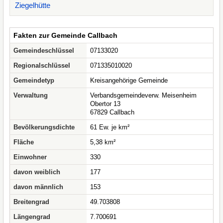
Ziegelhütte
Fakten zur Gemeinde Callbach
Gemeindeschlüssel
07133020
Regionalschlüssel
071335010020
Gemeindetyp
Kreisangehörige Gemeinde
Verwaltung
Verbandsgemeindeverw. Meisenheim
Obertor 13
67829 Callbach
Bevölkerungsdichte
61 Ew. je km²
Fläche
5,38 km²
Einwohner
330
davon weiblich
177
davon männlich
153
Breitengrad
49.703808
Längengrad
7.700691