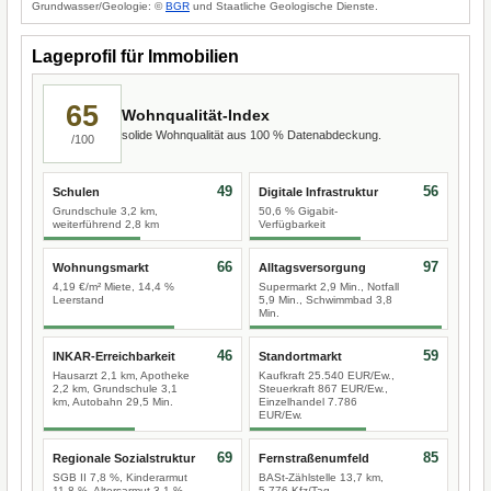
Grundwasser/Geologie: ©
BGR
und Staatliche Geologische Dienste.
Lageprofil für Immobilien
65
Wohnqualität-Index
solide Wohnqualität aus 100 % Datenabdeckung.
/100
49
56
Schulen
Digitale Infrastruktur
Grundschule 3,2 km,
50,6 % Gigabit-
weiterführend 2,8 km
Verfügbarkeit
66
97
Wohnungsmarkt
Alltagsversorgung
4,19 €/m² Miete, 14,4 %
Supermarkt 2,9 Min., Notfall
Leerstand
5,9 Min., Schwimmbad 3,8
Min.
46
59
INKAR-Erreichbarkeit
Standortmarkt
Hausarzt 2,1 km, Apotheke
Kaufkraft 25.540 EUR/Ew.,
2,2 km, Grundschule 3,1
Steuerkraft 867 EUR/Ew.,
km, Autobahn 29,5 Min.
Einzelhandel 7.786
EUR/Ew.
69
85
Regionale Sozialstruktur
Fernstraßenumfeld
SGB II 7,8 %, Kinderarmut
BASt-Zählstelle 13,7 km,
11,8 %, Altersarmut 3,1 %
5.776 Kfz/Tag