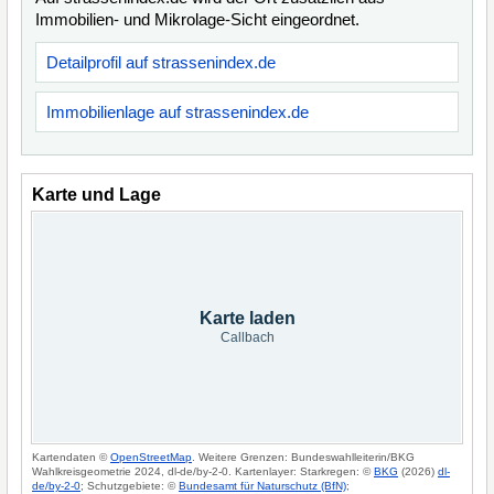
Immobilien- und Mikrolage-Sicht eingeordnet.
Detailprofil auf strassenindex.de
Immobilienlage auf strassenindex.de
Karte und Lage
Karte laden
Callbach
Kartendaten ©
OpenStreetMap
. Weitere Grenzen: Bundeswahlleiterin/BKG
Wahlkreisgeometrie 2024, dl-de/by-2-0. Kartenlayer: Starkregen: ©
BKG
(2026)
dl-
de/by-2-0
; Schutzgebiete: ©
Bundesamt für Naturschutz (BfN)
;