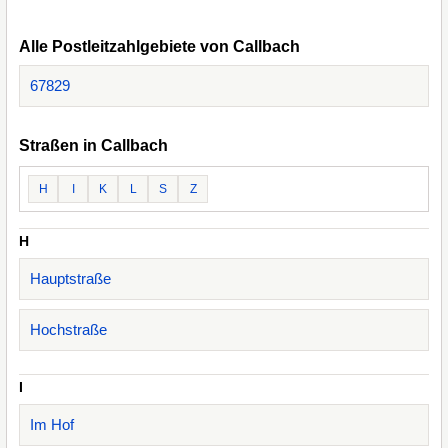
Alle Postleitzahlgebiete von Callbach
67829
Straßen in Callbach
H
I
K
L
S
Z
H
Hauptstraße
Hochstraße
I
Im Hof