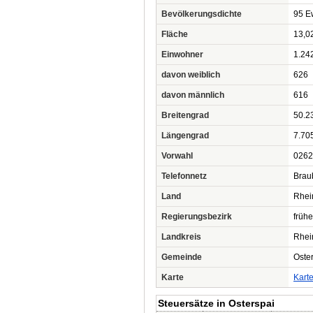
Bevölkerungsdichte
95 Ew
Fläche
13,0
Einwohner
1.24
davon weiblich
626
davon männlich
616
Breitengrad
50.2
Längengrad
7.70
Vorwahl
0262
Telefonnetz
Brau
Land
Rhei
Regierungsbezirk
frühe
Landkreis
Rhei
Gemeinde
Oste
Karte
Kart
Steuersätze in Osterspai