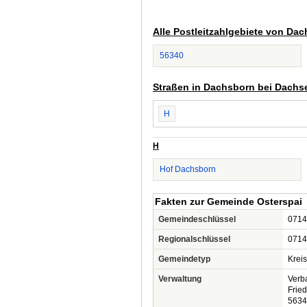
Alle Postleitzahlgebiete von D
56340
Straßen in Dachsborn bei Dach
H
H
Hof Dachsborn
Fakten zur Gemeinde Osterspai
Gemeindeschlüssel
0714
Regionalschlüssel
0714
Gemeindetyp
Krei
Verwaltung
Verb
Fried
5634