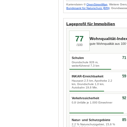
Kartendaten ©
OpenStreetMap
. Weitere Gren
Bundesamt für Naturschutz (BfN)
; Grundwasse
Lageprofil für Immobilien
77
Wohnqualität-Inde
gute Wohnqualität aus 10
/100
71
Schulen
Grundschule 926 m,
weiterführend 7,3 km
59
INKAR-Erreichbarkeit
Hausarzt 2,5 km, Apotheke 2,2
km, Grundschule 1,0 km,
Autobahn 19,6 Min.
92
Verkehrssicherheit
0,8 Unfälle je 1.000 Einwohner
85
Natur- und Schutzgebiete
2,2 % Naturschutzgebiet, 15,6 %