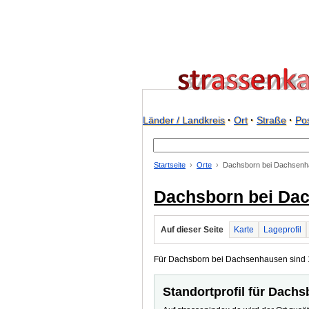
Länder / Landkreis
·
Ort
·
Straße
·
Pos
Startseite
Orte
Dachsborn bei Dachsen
Dachsborn bei Da
Auf dieser Seite
Karte
Lageprofil
Für Dachsborn bei Dachsenhausen sind 1 P
Standortprofil für Dach