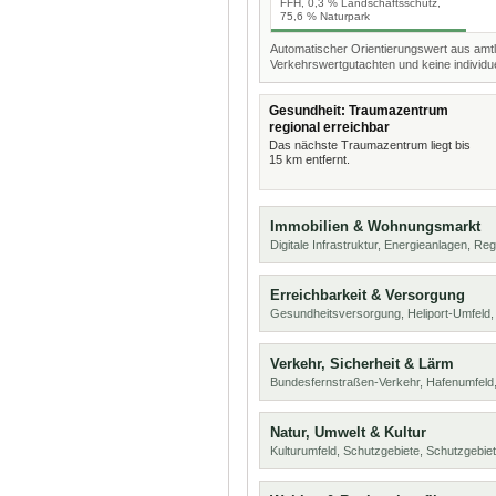
FFH, 0,3 % Landschaftsschutz,
75,6 % Naturpark
Automatischer Orientierungswert aus amtl
Verkehrswertgutachten und keine individue
Gesundheit: Traumazentrum
regional erreichbar
Das nächste Traumazentrum liegt bis
15 km entfernt.
Immobilien & Wohnungsmarkt
Digitale Infrastruktur, Energieanlagen, Reg
Erreichbarkeit & Versorgung
Gesundheitsversorgung, Heliport-Umfeld,
Verkehr, Sicherheit & Lärm
Bundesfernstraßen-Verkehr, Hafenumfeld,
Natur, Umwelt & Kultur
Kulturumfeld, Schutzgebiete, Schutzgebie