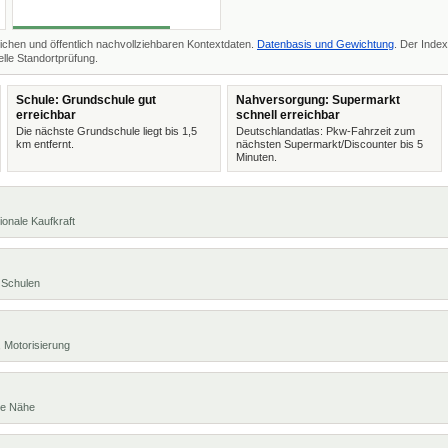
ichen und öffentlich nachvollziehbaren Kontextdaten.
Datenbasis und Gewichtung
. Der Index
lle Standortprüfung.
Schule: Grundschule gut
Nahversorgung: Supermarkt
erreichbar
schnell erreichbar
Die nächste Grundschule liegt bis 1,5
Deutschlandatlas: Pkw-Fahrzeit zum
km entfernt.
nächsten Supermarkt/Discounter bis 5
Minuten.
ionale Kaufkraft
 Schulen
 Motorisierung
te Nähe