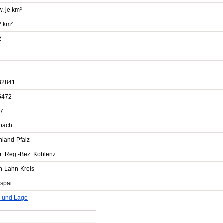
. je km²
2 km²
2
32841
5472
7
bach
nland-Pfalz
r: Reg.-Bez. Koblenz
n-Lahn-Kreis
rspai
e und Lage