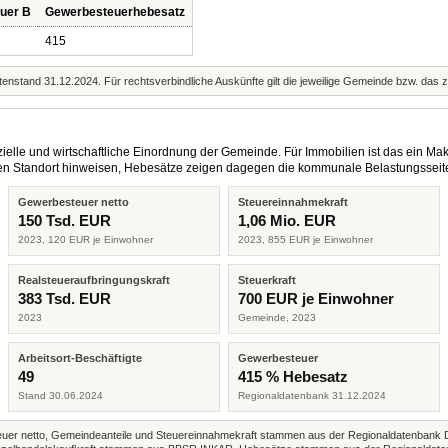
uer B
Gewerbesteuerhebesatz
415
enstand 31.12.2024. Für rechtsverbindliche Auskünfte gilt die jeweilige Gemeinde bzw. das 
elle und wirtschaftliche Einordnung der Gemeinde. Für Immobilien ist das ein Mak
eren Standort hinweisen, Hebesätze zeigen dagegen die kommunale Belastungsseit
Gewerbesteuer netto
Steuereinnahmekraft
150 Tsd. EUR
1,06 Mio. EUR
2023, 120 EUR je Einwohner
2023, 855 EUR je Einwohner
Realsteueraufbringungskraft
Steuerkraft
383 Tsd. EUR
700 EUR je Einwohner
2023
Gemeinde, 2023
Arbeitsort-Beschäftigte
Gewerbesteuer
49
415 % Hebesatz
Stand 30.06.2024
Regionaldatenbank 31.12.2024
r netto, Gemeindeanteile und Steuereinnahmekraft stammen aus der Regionaldatenbank 