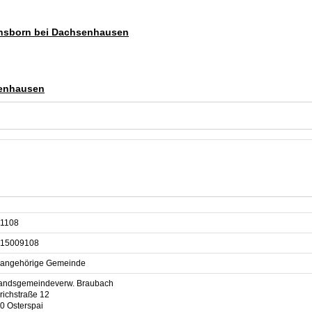
achsborn bei Dachsenhausen
senhausen
1108
15009108
sangehörige Gemeinde
andsgemeindeverw. Braubach
richstraße 12
0 Osterspai