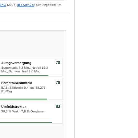
BKG
(2026)
dl-de/by-2-0
; Schutzgebiete: ©
78
Alltagsversorgung
Supermarkt 4,3 Min., Notfall 15,3
Min., Schwimmbad 9,0 Min.
76
Fernstraßenumfeld
BASt-Zählstelle 5,4 km, 48.275
Kfz/Tag
83
Umfeldstruktur
58,6 % Wald, 7,8 % Gewässer