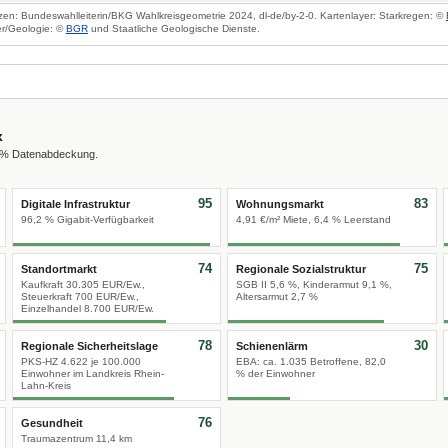
zen: Bundeswahlleiterin/BKG Wahlkreisgeometrie 2024, dl-de/by-2-0. Kartenlayer: Starkregen: ©
r/Geologie: ©
BGR
und Staatliche Geologische Dienste.
x
0 % Datenabdeckung.
95
83
Digitale Infrastruktur
Wohnungsmarkt
96,2 % Gigabit-Verfügbarkeit
4,91 €/m² Miete, 6,4 % Leerstand
74
75
Standortmarkt
Regionale Sozialstruktur
Kaufkraft 30.305 EUR/Ew.,
SGB II 5,6 %, Kinderarmut 9,1 %,
Steuerkraft 700 EUR/Ew.,
Altersarmut 2,7 %
Einzelhandel 8.700 EUR/Ew.
78
30
Regionale Sicherheitslage
Schienenlärm
PKS-HZ 4.622 je 100.000
EBA: ca. 1.035 Betroffene, 82,0
Einwohner im Landkreis Rhein-
% der Einwohner
Lahn-Kreis
76
Gesundheit
Traumazentrum 11,4 km