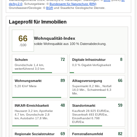
de/by-2-0
; Schutzgebiete: ©
Bundesamt für Naturschutz (BfN)
;
Grundwasser/Geologie: ©
BGR
und Staatliche Geologische Dienste.
Lageprofil für Immobilien
66
Wohnqualität-Index
solide Wohnqualität aus 100 % Datenabdeckung.
/100
72
8
Schulen
Digitale Infrastruktur
Grundschule 1,4 km,
0,0 % Gigabit-Verfügbarkeit
weiterführend 3,0 km
89
66
Wohnungsmarkt
Alltagsversorgung
5,20 €/m² Miete
Supermarkt 8,2 Min., Notfall
16,0 Min., Schwimmbad 6,3
Min.
48
59
INKAR-Erreichbarkeit
Standortmarkt
Hausarzt 3,2 km, Apotheke
Kaufkraft 28.925 EUR/Ew.,
4,7 km, Grundschule 2,8
Steuerkraft 493 EUR/Ew.,
km, Autobahn 17,8 Min.
Einzelhandel 6.798
EUR/Ew.
69
82
Regionale Sozialstruktur
Fernstraßenumfeld