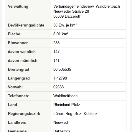
Verwaltung
Verbandsgemeindeverw. Waldbreitbach
Neuwieder Straße 28
56589 Datzeroth
Bevölkerungsdichte
36 Ew. je km²
Fläche
8,01 km²
Einwohner
288
davon weiblich
147
davon männlich
141
Breitengrad
50.506535
Längengrad
7.42798
Vorwahl
02638
Telefonnetz
Waldbreitbach
Land
Rheinland-Pfalz
Regierungsbezirk
früher: Reg.-Bez. Koblenz
Landkreis
Neuwied
Gemeinde
Datzeroth