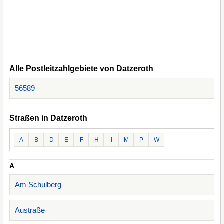
Alle Postleitzahlgebiete von Datzeroth
56589
Straßen in Datzeroth
A
B
D
E
F
H
I
M
P
W
A
Am Schulberg
Austraße