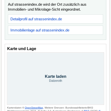
Auf strassenindex.de wird der Ort zusätzlich aus
Immobilien- und Mikrolage-Sicht eingeordnet.
Detailprofil auf strassenindex.de
Immobilienlage auf strassenindex.de
Karte und Lage
Karte laden
Datzeroth
Kartendaten ©
OpenStreetMap
. Weitere Grenzen: Bundeswahlleiterin/BKG
Wahlkreisgeometrie 2024, dl-de/by-2-0. Kartenlayer: Starkregen: ©
BKG
(2026)
dl-