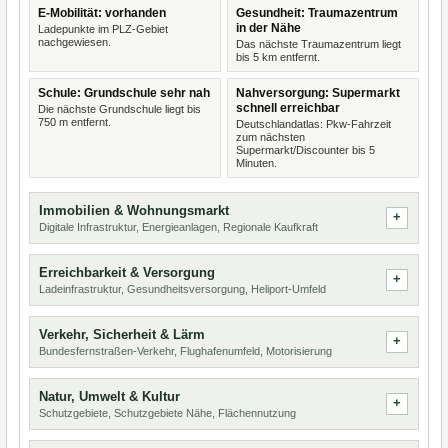
E-Mobilität: vorhanden
Gesundheit: Traumazentrum
in der Nähe
Ladepunkte im PLZ-Gebiet
nachgewiesen.
Das nächste Traumazentrum liegt
bis 5 km entfernt.
Schule: Grundschule sehr nah
Nahversorgung: Supermarkt
schnell erreichbar
Die nächste Grundschule liegt bis
750 m entfernt.
Deutschlandatlas: Pkw-Fahrzeit
zum nächsten
Supermarkt/Discounter bis 5
Minuten.
Immobilien & Wohnungsmarkt
Digitale Infrastruktur, Energieanlagen, Regionale Kaufkraft
Erreichbarkeit & Versorgung
Ladeinfrastruktur, Gesundheitsversorgung, Heliport-Umfeld
Verkehr, Sicherheit & Lärm
Bundesfernstraßen-Verkehr, Flughafenumfeld, Motorisierung
Natur, Umwelt & Kultur
Schutzgebiete, Schutzgebiete Nähe, Flächennutzung