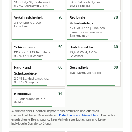
SGB II 4,2 %, Kinderarmut
BASt-Zählstelle 1,4 km,
6,7 %, Altersarmut 2,4 %
15.614 Kfz/Tag
78
78
Verkehrssicherheit
Regionale
3,3 Unfälle je 1.000
Sicherheitslage
Einwohner
PKS-HZ 4.260 je 100.000
Einwohner im Landkreis
Emmendingen
56
60
Schienenlärm
Umfeldstruktur
EBA: ca. 1.245 Betroffene,
15,6 % Wald, 1,0 %
9,2 % der Einwohner
Gewässer
66
90
Natur- und
Gesundheit
Traumazentrum 4,8 km
Schutzgebiete
2,6 % Landschaftsschutz,
99,3 % Naturpark
76
E-Mobilität
12 Ladepunkte im PLZ-
Gebiet
Automatischer Orientierungswert aus amtlichen und öffentlich
nachvollziehbaren Kontextdaten.
Datenbasis und Gewichtung
. Der Index
ersetzt keine Besichtigung, kein Verkehrswertgutachten und keine
individuelle Standortprüfung.