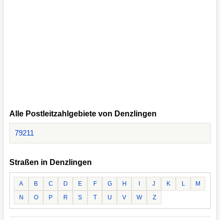
Alle Postleitzahlgebiete von Denzlingen
79211
Straßen in Denzlingen
A
B
C
D
E
F
G
H
I
J
K
L
M
N
O
P
R
S
T
U
V
W
Z