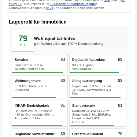
de/by-2-0
; Schutzgebiete: ©
Bundesamt für Naturschutz (BfN)
;
Grundwasser/Geologie: ©
BGR
und Staatliche Geologische Dienste.
Lageprofil für Immobilien
79
Wohnqualität-Index
gute Wohnqualität aus 100 % Datenabdeckung.
/100
93
89
Schulen
Digitale Infrastruktur
Grundschule 586 m,
93,7 % Gigabit-
weiterführend 887 m
Verfügbarkeit
80
92
Wohnungsmarkt
Alltagsversorgung
8,59 €/m² Miete, 2,6 %
Supermarkt 2,3 Min., Notfall
Leerstand
11,2 Min., Schwimmbad 4,3
Min.
91
81
INKAR-Erreichbarkeit
Standortmarkt
Hausarzt 292 m, Apotheke
Kaufkraft 31.464 EUR/Ew.,
486 m, Grundschule 600 m,
Steuerkraft 1.201 EUR/Ew.,
Autobahn 8,2 Min.
Einzelhandel 9.929
EUR/Ew.
80
70
Regionale Sozialstruktur
Fernstraßenumfeld