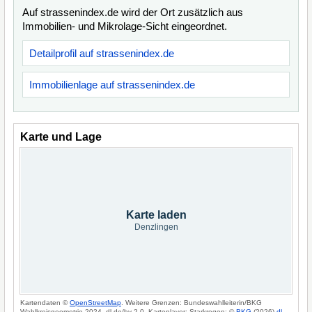
Auf strassenindex.de wird der Ort zusätzlich aus
Immobilien- und Mikrolage-Sicht eingeordnet.
Detailprofil auf strassenindex.de
Immobilienlage auf strassenindex.de
Karte und Lage
Karte laden
Denzlingen
Kartendaten ©
OpenStreetMap
. Weitere Grenzen: Bundeswahlleiterin/BKG
Wahlkreisgeometrie 2024, dl-de/by-2-0. Kartenlayer: Starkregen: ©
BKG
(2026)
dl-