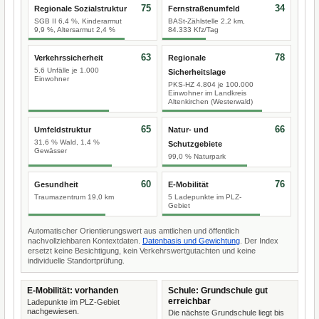
75
34
Regionale Sozialstruktur
Fernstraßenumfeld
SGB II 6,4 %, Kinderarmut
BASt-Zählstelle 2,2 km,
9,9 %, Altersarmut 2,4 %
84.333 Kfz/Tag
63
78
Verkehrssicherheit
Regionale
5,6 Unfälle je 1.000
Sicherheitslage
Einwohner
PKS-HZ 4.804 je 100.000
Einwohner im Landkreis
Altenkirchen (Westerwald)
65
66
Umfeldstruktur
Natur- und
31,6 % Wald, 1,4 %
Schutzgebiete
Gewässer
99,0 % Naturpark
60
76
Gesundheit
E-Mobilität
Traumazentrum 19,0 km
5 Ladepunkte im PLZ-
Gebiet
Automatischer Orientierungswert aus amtlichen und öffentlich
nachvollziehbaren Kontextdaten.
Datenbasis und Gewichtung
. Der Index
ersetzt keine Besichtigung, kein Verkehrswertgutachten und keine
individuelle Standortprüfung.
E-Mobilität: vorhanden
Schule: Grundschule gut
erreichbar
Ladepunkte im PLZ-Gebiet
nachgewiesen.
Die nächste Grundschule liegt bis