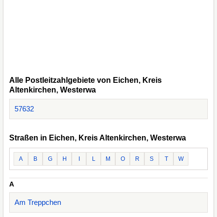
Alle Postleitzahlgebiete von Eichen, Kreis
Altenkirchen, Westerwa
57632
Straßen in Eichen, Kreis Altenkirchen, Westerwa
A
B
G
H
I
L
M
O
R
S
T
W
A
Am Treppchen