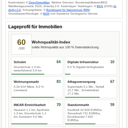
Kartendaten ©
OpenStreetMap
. Weitere Grenzen: Bundeswahlleiterin/BKG
Wahlkreisgeometrie 2024, dl-de/by-2-0. Kartenlayer: Starkregen: ©
BKG
(2026)
dl-
de/by-2-0
; Schutzgebiete: ©
Bundesamt für Naturschutz (BfN)
;
Grundwasser/Geologie: ©
BGR
und Staatliche Geologische Dienste.
Lageprofil für Immobilien
60
Wohnqualität-Index
solide Wohnqualität aus 100 % Datenabdeckung.
/100
64
10
Schulen
Digitale Infrastruktur
Grundschule 1,3 km,
0,0 % Gigabit-Verfügbarkeit
weiterführend 5,9 km
83
67
Wohnungsmarkt
Alltagsversorgung
5,34 €/m² Miete, 6,0 %
Supermarkt 5,1 Min., Notfall
Leerstand
13,7 Min., Schwimmbad
17,2 Min.
70
59
INKAR-Erreichbarkeit
Standortmarkt
Hausarzt 1,1 km, Apotheke
Kaufkraft 24.829 EUR/Ew.,
1,3 km, Grundschule 1,1
Steuerkraft 731 EUR/Ew.,
km, Autobahn 9,0 Min.
Einzelhandel 7.642
EUR/Ew.