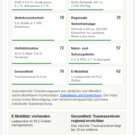
SGB II 5,6 %, Kinderarmut
BASt-Zählstelle 947 m,
9,1 %, Altersarmut 2,7 %
2.550 Kfz/Tag
78
78
Verkehrssicherheit
Regionale
3,8 Unfälle je 1.000
Sicherheitslage
Einwohner
PKS-HZ 4.622 je 100.000
Einwohner im Landkreis
Rhein-Lahn-Kreis
72
57
Umfeldstruktur
Natur- und
45,9 % Wald, 0,6 %
Schutzgebiete
Gewässer
0,3 % FFH, 0,7 % Naturpark
76
62
Gesundheit
E-Mobilität
Traumazentrum 8,5 km
1 Ladepunkte im PLZ-
Gebiet
Automatischer Orientierungswert aus amtlichen und öffentlich
nachvollziehbaren Kontextdaten.
Datenbasis und Gewichtung
. Der Index
ersetzt keine Besichtigung, kein Verkehrswertgutachten und keine
individuelle Standortprüfung.
E-Mobilität: vorhanden
Gesundheit: Traumazentrum
regional erreichbar
Ladepunkte im PLZ-Gebiet
nachgewiesen.
Das nächste Traumazentrum liegt
bis 15 km entfernt.