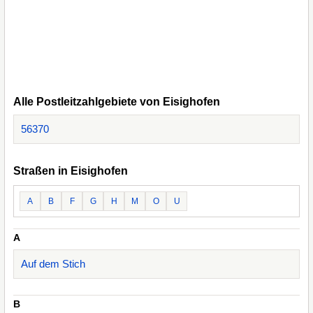
Alle Postleitzahlgebiete von Eisighofen
56370
Straßen in Eisighofen
A
B
F
G
H
M
O
U
A
Auf dem Stich
B