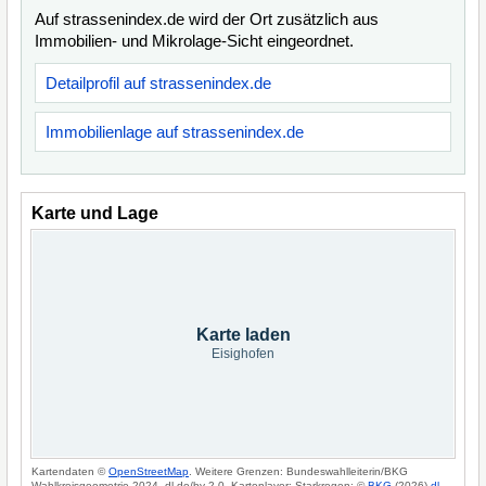
Auf strassenindex.de wird der Ort zusätzlich aus
Immobilien- und Mikrolage-Sicht eingeordnet.
Detailprofil auf strassenindex.de
Immobilienlage auf strassenindex.de
Karte und Lage
Karte laden
Eisighofen
Kartendaten ©
OpenStreetMap
. Weitere Grenzen: Bundeswahlleiterin/BKG
Wahlkreisgeometrie 2024, dl-de/by-2-0. Kartenlayer: Starkregen: ©
BKG
(2026)
dl-