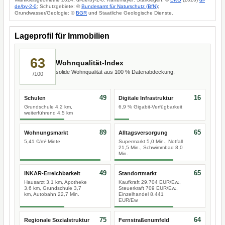
de/by-2-0
; Schutzgebiete: ©
Bundesamt für Naturschutz (BfN)
;
Grundwasser/Geologie: ©
BGR
und Staatliche Geologische Dienste.
Lageprofil für Immobilien
63
Wohnqualität-Index
solide Wohnqualität aus 100 % Datenabdeckung.
/100
49
16
Schulen
Digitale Infrastruktur
Grundschule 4,2 km,
6,9 % Gigabit-Verfügbarkeit
weiterführend 4,5 km
89
65
Wohnungsmarkt
Alltagsversorgung
5,41 €/m² Miete
Supermarkt 5,0 Min., Notfall
21,5 Min., Schwimmbad 8,0
Min.
49
65
INKAR-Erreichbarkeit
Standortmarkt
Hausarzt 3,1 km, Apotheke
Kaufkraft 29.704 EUR/Ew.,
3,6 km, Grundschule 3,7
Steuerkraft 709 EUR/Ew.,
km, Autobahn 22,7 Min.
Einzelhandel 8.441
EUR/Ew.
75
64
Regionale Sozialstruktur
Fernstraßenumfeld