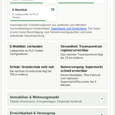
76
E-Mobilität
6 Ladepunkte im PLZ-
Gebiet
Automatischer Orientierungswert aus amtlichen und öffentlich
nachvollziehbaren Kontextdaten.
Datenbasis und Gewichtung
. Der Index
ersetzt keine Besichtigung, kein Verkehrswertgutachten und keine
individuelle Standortprüfung.
E-Mobilität: vorhanden
Gesundheit: Traumazentrum
regional erreichbar
Ladepunkte im PLZ-Gebiet
nachgewiesen.
Das nächste Traumazentrum liegt
bis 15 km entfernt.
Schule: Grundschule sehr nah
Nahversorgung: Supermarkt
schnell erreichbar
Die nächste Grundschule liegt bis
750 m entfernt.
Deutschlandatlas: Pkw-Fahrzeit
zum nächsten
Supermarkt/Discounter bis 5
Minuten.
Immobilien & Wohnungsmarkt
Digitale Infrastruktur, Energieanlagen, Regionale Kaufkraft
Erreichbarkeit & Versorgung