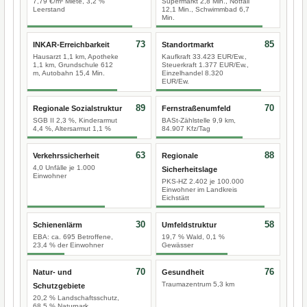
7,79 €/m² Miete, 3,2 %
Supermarkt 2,8 Min., Notfall
Leerstand
12,1 Min., Schwimmbad 6,7
Min.
73
85
INKAR-Erreichbarkeit
Standortmarkt
Hausarzt 1,1 km, Apotheke
Kaufkraft 33.423 EUR/Ew.,
1,1 km, Grundschule 612
Steuerkraft 1.377 EUR/Ew.,
m, Autobahn 15,4 Min.
Einzelhandel 8.320
EUR/Ew.
89
70
Regionale Sozialstruktur
Fernstraßenumfeld
SGB II 2,3 %, Kinderarmut
BASt-Zählstelle 9,9 km,
4,4 %, Altersarmut 1,1 %
84.907 Kfz/Tag
63
88
Verkehrssicherheit
Regionale
4,0 Unfälle je 1.000
Sicherheitslage
Einwohner
PKS-HZ 2.402 je 100.000
Einwohner im Landkreis
Eichstätt
30
58
Schienenlärm
Umfeldstruktur
EBA: ca. 695 Betroffene,
19,7 % Wald, 0,1 %
23,4 % der Einwohner
Gewässer
70
76
Natur- und
Gesundheit
Traumazentrum 5,3 km
Schutzgebiete
20,2 % Landschaftsschutz,
68,5 % Naturpark