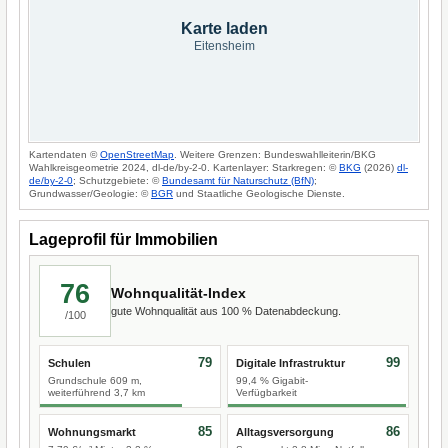
Karte laden
Eitensheim
Kartendaten ©
OpenStreetMap
. Weitere Grenzen: Bundeswahlleiterin/BKG
Wahlkreisgeometrie 2024, dl-de/by-2-0. Kartenlayer: Starkregen: ©
BKG
(2026)
dl-
de/by-2-0
; Schutzgebiete: ©
Bundesamt für Naturschutz (BfN)
;
Grundwasser/Geologie: ©
BGR
und Staatliche Geologische Dienste.
Lageprofil für Immobilien
76
Wohnqualität-Index
gute Wohnqualität aus 100 % Datenabdeckung.
/100
79
99
Schulen
Digitale Infrastruktur
Grundschule 609 m,
99,4 % Gigabit-
weiterführend 3,7 km
Verfügbarkeit
85
86
Wohnungsmarkt
Alltagsversorgung