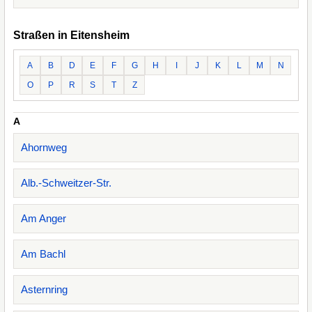
Straßen in Eitensheim
A
B
D
E
F
G
H
I
J
K
L
M
N
O
P
R
S
T
Z
A
Ahornweg
Alb.-Schweitzer-Str.
Am Anger
Am Bachl
Asternring