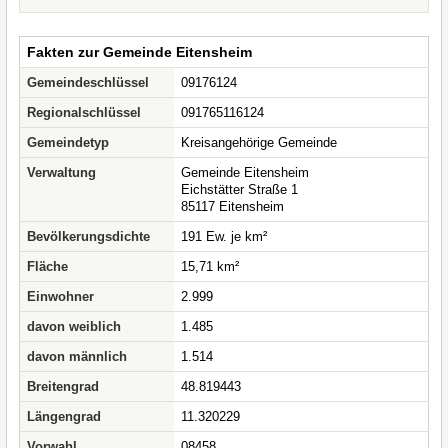
Fakten zur Gemeinde Eitensheim
Gemeindeschlüssel
09176124
Regionalschlüssel
091765116124
Gemeindetyp
Kreisangehörige Gemeinde
Verwaltung
Gemeinde Eitensheim
Eichstätter Straße 1
85117 Eitensheim
Bevölkerungsdichte
191 Ew. je km²
Fläche
15,71 km²
Einwohner
2.999
davon weiblich
1.485
davon männlich
1.514
Breitengrad
48.819443
Längengrad
11.320229
Vorwahl
08458