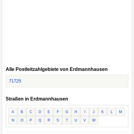
Alle Postleitzahlgebiete von Erdmannhausen
71729
Straßen in Erdmannhausen
A
B
C
D
E
F
G
H
I
J
K
L
M
N
O
P
Q
R
S
T
U
V
W