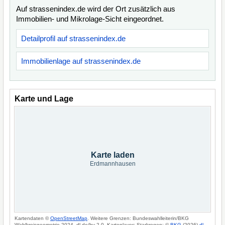
Auf strassenindex.de wird der Ort zusätzlich aus
Immobilien- und Mikrolage-Sicht eingeordnet.
Detailprofil auf strassenindex.de
Immobilienlage auf strassenindex.de
Karte und Lage
Karte laden
Erdmannhausen
Kartendaten ©
OpenStreetMap
. Weitere Grenzen: Bundeswahlleiterin/BKG
Wahlkreisgeometrie 2024, dl-de/by-2-0. Kartenlayer: Starkregen: ©
BKG
(2026)
dl-