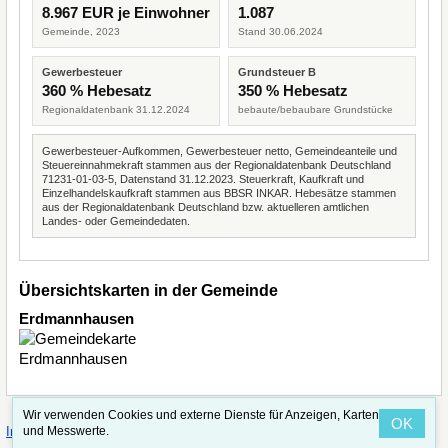
8.967 EUR je Einwohner
1.087
Gemeinde, 2023
Stand 30.06.2024
Gewerbesteuer
Grundsteuer B
360 % Hebesatz
350 % Hebesatz
Regionaldatenbank 31.12.2024
bebaute/bebaubare Grundstücke
Gewerbesteuer-Aufkommen, Gewerbesteuer netto, Gemeindeanteile und
Steuereinnahmekraft stammen aus der Regionaldatenbank Deutschland
71231-01-03-5, Datenstand 31.12.2023. Steuerkraft, Kaufkraft und
Einzelhandelskaufkraft stammen aus BBSR INKAR. Hebesätze stammen
aus der Regionaldatenbank Deutschland bzw. aktuelleren amtlichen
Landes- oder Gemeindedaten.
Übersichtskarten in der Gemeinde
Erdmannhausen
Wir verwenden Cookies und externe Dienste für Anzeigen, Karten
OK
·
·
und Messwerte.
Impressum
Straßenindex
Valid CSS