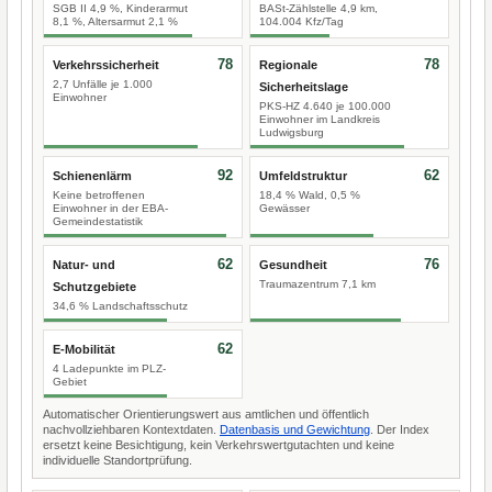
SGB II 4,9 %, Kinderarmut
BASt-Zählstelle 4,9 km,
8,1 %, Altersarmut 2,1 %
104.004 Kfz/Tag
78
78
Verkehrssicherheit
Regionale
2,7 Unfälle je 1.000
Sicherheitslage
Einwohner
PKS-HZ 4.640 je 100.000
Einwohner im Landkreis
Ludwigsburg
92
62
Schienenlärm
Umfeldstruktur
Keine betroffenen
18,4 % Wald, 0,5 %
Einwohner in der EBA-
Gewässer
Gemeindestatistik
62
76
Natur- und
Gesundheit
Traumazentrum 7,1 km
Schutzgebiete
34,6 % Landschaftsschutz
62
E-Mobilität
4 Ladepunkte im PLZ-
Gebiet
Automatischer Orientierungswert aus amtlichen und öffentlich
nachvollziehbaren Kontextdaten.
Datenbasis und Gewichtung
. Der Index
ersetzt keine Besichtigung, kein Verkehrswertgutachten und keine
individuelle Standortprüfung.