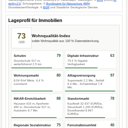
de/by-2-0
; Schutzgebiete: ©
Bundesamt für Naturschutz (BfN)
;
Grundwasser/Geologie: ©
BGR
und Staatliche Geologische Dienste.
Lageprofil für Immobilien
73
Wohnqualität-Index
solide Wohnqualität aus 100 % Datenabdeckung.
/100
79
63
Schulen
Digitale Infrastruktur
Grundschule 517 m,
75,5 % Gigabit-
weiterführend 2,5 km
Verfügbarkeit
80
97
Wohnungsmarkt
Alltagsversorgung
8,04 €/m² Miete, 4,4 %
Supermarkt 2,2 Min., Notfall
Leerstand
6,4 Min., Schwimmbad 7,8
Min.
88
78
INKAR-Erreichbarkeit
Standortmarkt
Hausarzt 433 m, Apotheke
Kaufkraft 32.637 EUR/Ew.,
460 m, Grundschule 527 m,
Steuerkraft 1.200 EUR/Ew.,
Autobahn 9,7 Min.
Einzelhandel 8.967
EUR/Ew.
75
40
Regionale Sozialstruktur
Fernstraßenumfeld