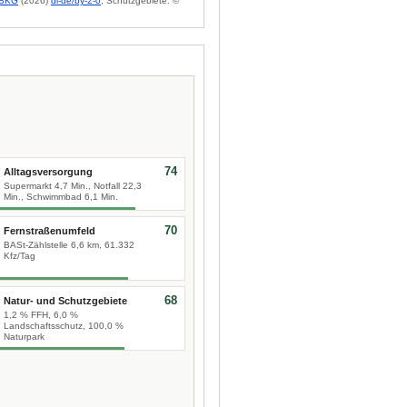
BKG
(2026)
dl-de/by-2-0
; Schutzgebiete: ©
74
Alltagsversorgung
Supermarkt 4,7 Min., Notfall 22,3
Min., Schwimmbad 6,1 Min.
70
Fernstraßenumfeld
BASt-Zählstelle 6,6 km, 61.332
Kfz/Tag
68
Natur- und Schutzgebiete
1,2 % FFH, 6,0 %
Landschaftsschutz, 100,0 %
Naturpark