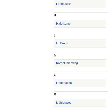
Fehmbusch
H
Haferkamp
I
Im Grund
K
Kornblumenweg
L
Lindenallee
M
Mühlenweg