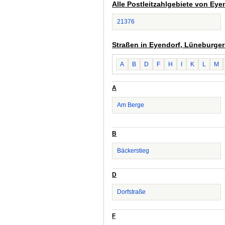
Alle Postleitzahlgebiete von Ey
21376
Straßen in Eyendorf, Lüneburger
A
B
D
F
H
I
K
L
M
A
Am Berge
B
Bäckerstieg
D
Dorfstraße
F