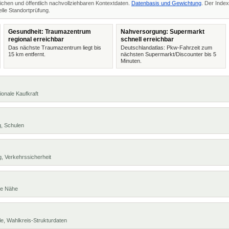
ichen und öffentlich nachvollziehbaren Kontextdaten.
Datenbasis und Gewichtung
. Der Index
lle Standortprüfung.
Gesundheit: Traumazentrum
Nahversorgung: Supermarkt
regional erreichbar
schnell erreichbar
Das nächste Traumazentrum liegt bis
Deutschlandatlas: Pkw-Fahrzeit zum
15 km entfernt.
nächsten Supermarkt/Discounter bis 5
Minuten.
ionale Kaufkraft
g, Schulen
, Verkehrssicherheit
te Nähe
e, Wahlkreis-Strukturdaten