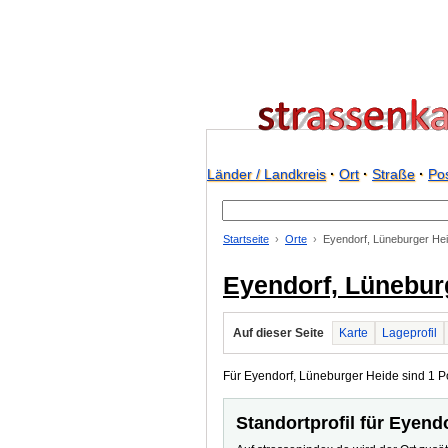
Länder / Landkreis
·
Ort
·
Straße
·
Pos
Startseite
Orte
Eyendorf, Lüneburger He
Eyendorf, Lünebur
Auf dieser Seite
Karte
Lageprofil
Für Eyendorf, Lüneburger Heide sind 1 Po
Standortprofil für Eyend