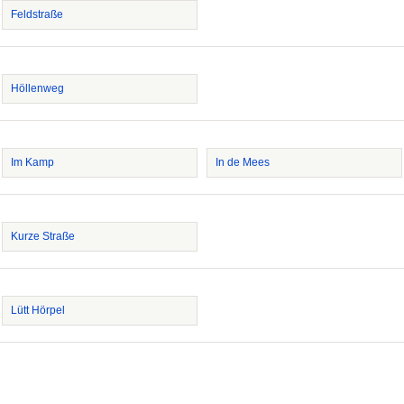
Feldstraße
Höllenweg
Im Kamp
In de Mees
Kurze Straße
Lütt Hörpel