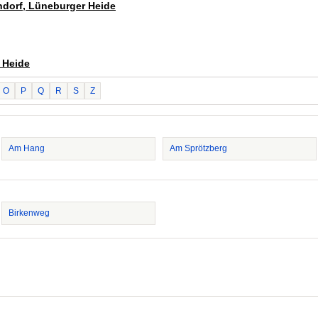
endorf, Lüneburger Heide
 Heide
O
P
Q
R
S
Z
Am Hang
Am Sprötzberg
Birkenweg