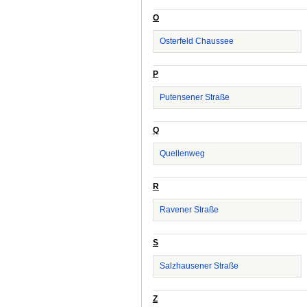
O
Osterfeld Chaussee
P
Putensener Straße
Q
Quellenweg
R
Ravener Straße
S
Salzhausener Straße
Z