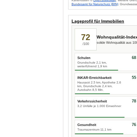
Kartendaten ©
OpenStreetMap
. Weitere Gren
Bundesamt für Naturschutz (BfN)
; Grundwasse
Lageprofil für Immobilien
72
Wohnqualität-Inde
solide Wohnqualität aus 1
/100
68
Schulen
Grundschule 2,1 km,
weiterführend 1,9 km
55
INKAR-Erreichbarkeit
Hausarzt 2,5 km, Apotheke 2,6
km, Grundschule 2,4 km,
Autobahn 8,5 Min.
78
Verkehrssicherheit
3,2 Unfälle je 1.000 Einwohner
76
Gesundheit
Traumazentrum 11,1 km