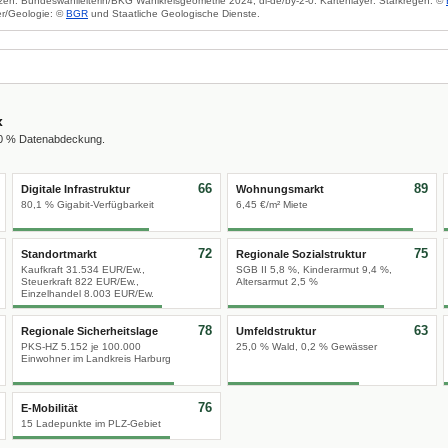
zen: Bundeswahlleiterin/BKG Wahlkreisgeometrie 2024, dl-de/by-2-0. Kartenlayer: Starkregen: ©
r/Geologie: ©
BGR
und Staatliche Geologische Dienste.
x
00 % Datenabdeckung.
66
89
Digitale Infrastruktur
Wohnungsmarkt
80,1 % Gigabit-Verfügbarkeit
6,45 €/m² Miete
72
75
Standortmarkt
Regionale Sozialstruktur
Kaufkraft 31.534 EUR/Ew.,
SGB II 5,8 %, Kinderarmut 9,4 %,
Steuerkraft 822 EUR/Ew.,
Altersarmut 2,5 %
Einzelhandel 8.003 EUR/Ew.
78
63
Regionale Sicherheitslage
Umfeldstruktur
PKS-HZ 5.152 je 100.000
25,0 % Wald, 0,2 % Gewässer
Einwohner im Landkreis Harburg
76
E-Mobilität
15 Ladepunkte im PLZ-Gebiet