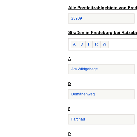
Alle Postleitzahlgebiete von Fre
23909
Straßen in Fredeburg bei Ratzeb
A
D
F
R
W
A
Am Wildgehege
D
Domänenweg
F
Farchau
R