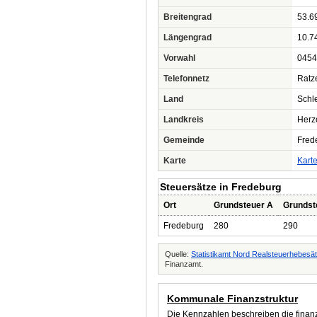
Breitengrad
53.6
Längengrad
10.7
Vorwahl
0454
Telefonnetz
Ratz
Land
Schl
Landkreis
Herz
Gemeinde
Fred
Karte
Kart
Steuersätze in Fredeburg
Ort
Grundsteuer A
Grundst
Fredeburg
280
290
Quelle:
Statistikamt Nord Realsteuerhebesä
Finanzamt.
Kommunale Finanzstruktur
Die Kennzahlen beschreiben die finanzi