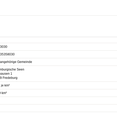
3030
35358030
sangehörige Gemeinde
nburgische Seen
hausen 1
9 Fredeburg
 je km²
9 km²