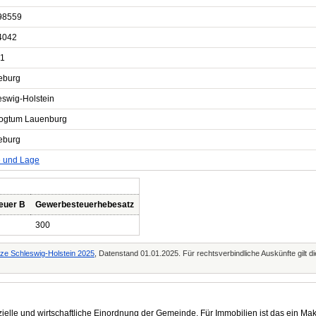
98559
4042
1
eburg
eswig-Holstein
ogtum Lauenburg
eburg
e und Lage
euer B
Gewerbesteuerhebesatz
300
tze Schleswig-Holstein 2025
, Datenstand 01.01.2025. Für rechtsverbindliche Auskünfte gilt 
elle und wirtschaftliche Einordnung der Gemeinde. Für Immobilien ist das ein Mak