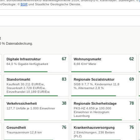
zen: Bundeswahlleiterin/BKG Wahlkreisgeometrie 2024, dl-de/by-2-0. Kartenlayer: Starkregen: ©
r/Geologie: ©
BGR
und Staatliche Geologische Dienste.
x
00 % Datenabdeckung.
67
62
Digitale Infrastruktur
Wohnungsmarkt
64,0 % Gigabit-Verfügbarkeit
8,66 €/m² Miete
83
69
Standortmarkt
Regionale Sozialstruktur
Kaufkraft 30.211 EUR/Ew.,
SGB II 7,7 %, Kinderarmut 11,8
Steuerkraft 2.728 EUR/Ew.,
%, Altersarmut 2,8 %
Einzelhandel 10.189 EUR/Ew.
38
78
Verkehrssicherheit
Regionale Sicherheitslage
127,7 Unfälle je 1.000 Einwohner
PKS-HZ 4.659 je 100.000
Einwohner in Herzogtum
Lauenburg
76
76
Gesundheit
Krankenhausversorgung
Traumazentrum 12,8 km
2 Einrichtungen, 236 Betten
(PLZ)