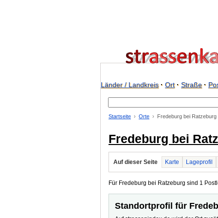
Länder / Landkreis
·
Ort
·
Straße
·
Pos
Startseite
Orte
Fredeburg bei Ratzeburg
Fredeburg bei Rat
Auf dieser Seite
Karte
Lageprofil
Für Fredeburg bei Ratzeburg sind 1 Postle
Standortprofil für Frede