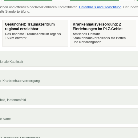
ichen und öffentlich nachvollziehbaren Kontextdaten.
Datenbasis und Gewichtung
. Der Index
lle Standortprüfung.
Gesundheit: Traumazentrum
Krankenhausversorgung: 2
regional erreichbar
Einrichtungen im PLZ-Gebiet
Das nächste Traumazentrum liegt bis
Amtliches Destatis-
15 km entfernt.
Krankenhausverzeichnis mit Betten-
und Notfallangaben.
ionale Kaufkraft
ng, Krankenhausversorgung
feld, Hafenumfeld
te Nähe