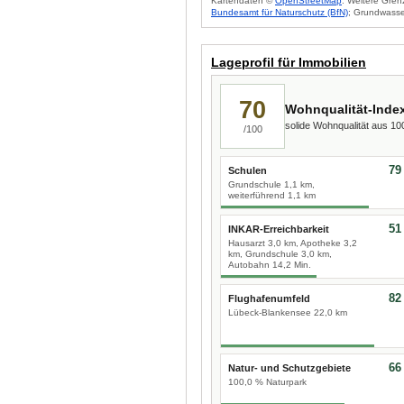
Kartendaten ©
OpenStreetMap
. Weitere Gren
Bundesamt für Naturschutz (BfN)
; Grundwasse
Lageprofil für Immobilien
70
Wohnqualität-Inde
solide Wohnqualität aus 1
/100
79
Schulen
Grundschule 1,1 km,
weiterführend 1,1 km
51
INKAR-Erreichbarkeit
Hausarzt 3,0 km, Apotheke 3,2
km, Grundschule 3,0 km,
Autobahn 14,2 Min.
82
Flughafenumfeld
Lübeck-Blankensee 22,0 km
66
Natur- und Schutzgebiete
100,0 % Naturpark