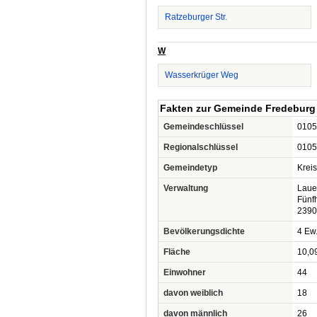
Ratzeburger Str.
W
Wasserkrüger Weg
Fakten zur Gemeinde Fredeburg
Gemeindeschlüssel
0105
Regionalschlüssel
0105
Gemeindetyp
Krei
Verwaltung
Laue
Fünf
2390
Bevölkerungsdichte
4 Ew.
Fläche
10,0
Einwohner
44
davon weiblich
18
davon männlich
26