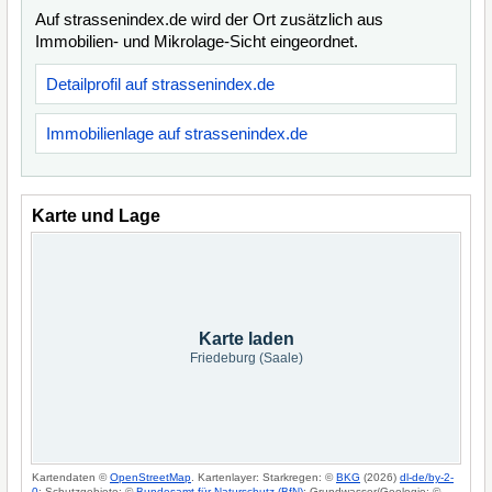
Auf strassenindex.de wird der Ort zusätzlich aus
Immobilien- und Mikrolage-Sicht eingeordnet.
Detailprofil auf strassenindex.de
Immobilienlage auf strassenindex.de
Karte und Lage
Karte laden
Friedeburg (Saale)
Kartendaten ©
OpenStreetMap
. Kartenlayer: Starkregen: ©
BKG
(2026)
dl-de/by-2-
0
; Schutzgebiete: ©
Bundesamt für Naturschutz (BfN)
; Grundwasser/Geologie: ©