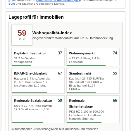
BGR
und Staatliche Geologische Dienste.
Lageprofil für Immobilien
59
Wohnqualität-Index
eingeschränkte Wohnqualität aus 62 % Datenabdeckung.
/100
37
74
Digitale Infrastruktur
Wohnungsmarkt
32,7 % Gigabit-
4,95 €/m² Miete, 9,4 %
Verfügbarkeit
Leerstand
67
55
INKAR-Erreichbarkeit
Standortmarkt
Hausarzt 1,4 km, Apotheke
Kaufkraft 26.435 EUR/Ew.,
2,0 km, Grundschule 1,7
Steuerkraft 596 EUR/Ew.,
km, Autobahn 11,9 Min.
Einzelhandel 8.154
EUR/Ew.
59
66
Regionale Sozialstruktur
Regionale
SGB II 12,7 %, Kinderarmut
Sicherheitslage
17,9 %, Altersarmut 1,0 %
PKS-HZ 6.105 je 100.000
Einwohner im Landkreis
Mansfeld-Südharz
Automatischer Orientierungswert aus amtlichen und öffentlich