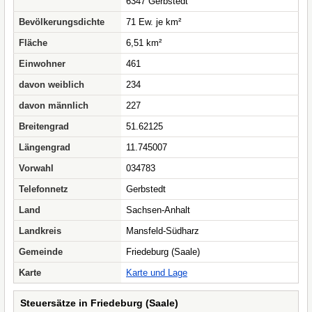
6347 Gerbstedt
Bevölkerungsdichte
71 Ew. je km²
Fläche
6,51 km²
Einwohner
461
davon weiblich
234
davon männlich
227
Breitengrad
51.62125
Längengrad
11.745007
Vorwahl
034783
Telefonnetz
Gerbstedt
Land
Sachsen-Anhalt
Landkreis
Mansfeld-Südharz
Gemeinde
Friedeburg (Saale)
Karte
Karte und Lage
Steuersätze in Friedeburg (Saale)