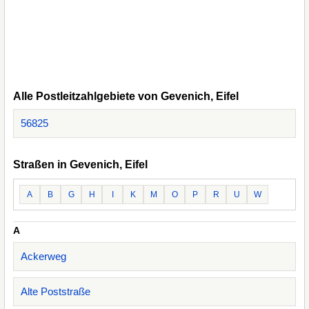
Alle Postleitzahlgebiete von Gevenich, Eifel
56825
Straßen in Gevenich, Eifel
A
B
G
H
I
K
M
O
P
R
U
W
A
Ackerweg
Alte Poststraße