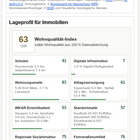
de/by-2-0
; Schutzgebiete: ©
Bundesamt für Naturschutz (BfN)
;
Grundwasser/Geologie: ©
BGR
und Staatliche Geologische Dienste.
Lageprofil für Immobilien
63
Wohnqualität-Index
solide Wohnqualität aus 100 % Datenabdeckung.
/100
41
7
Schulen
Digitale Infrastruktur
Grundschule 3,3 km,
1,0 % Gigabit-Verfügbarkeit
weiterführend 7,3 km
83
61
Wohnungsmarkt
Alltagsversorgung
5,39 €/m² Miete, 7,7 %
Supermarkt 6,0 Min., Notfall
Leerstand
18,1 Min., Schwimmbad
15,4 Min.
53
57
INKAR-Erreichbarkeit
Standortmarkt
Hausarzt 2,4 km, Apotheke
Kaufkraft 26.921 EUR/Ew.,
3,8 km, Grundschule 2,2
Steuerkraft 490 EUR/Ew.,
km, Autobahn 15,4 Min.
Einzelhandel 8.507
EUR/Ew.
75
76
Regionale Sozialstruktur
Fernstraßenumfeld