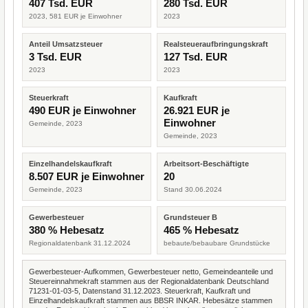
407 Tsd. EUR
280 Tsd. EUR
2023, 581 EUR je Einwohner
2023
Anteil Umsatzsteuer
Realsteueraufbringungskraft
3 Tsd. EUR
127 Tsd. EUR
2023
2023
Steuerkraft
Kaufkraft
490 EUR je Einwohner
26.921 EUR je
Einwohner
Gemeinde, 2023
Gemeinde, 2023
Einzelhandelskaufkraft
Arbeitsort-Beschäftigte
8.507 EUR je Einwohner
20
Gemeinde, 2023
Stand 30.06.2024
Gewerbesteuer
Grundsteuer B
380 % Hebesatz
465 % Hebesatz
Regionaldatenbank 31.12.2024
bebaute/bebaubare Grundstücke
Gewerbesteuer-Aufkommen, Gewerbesteuer netto, Gemeindeanteile und
Steuereinnahmekraft stammen aus der Regionaldatenbank Deutschland
71231-01-03-5, Datenstand 31.12.2023. Steuerkraft, Kaufkraft und
Einzelhandelskaufkraft stammen aus BBSR INKAR. Hebesätze stammen