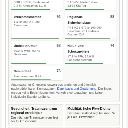
SGB II 5,3 %, Kinderarmut
BASt-Zählstelle 3,4 km,
9,3 %, Altersarmut 2,1 %
5.865 Kfz/Tag
92
88
Verkehrssicherheit
Regionale
1,4 Unfälle je 1.000
Sicherheitslage
Einwohner
PKS-HZ 3.679 je 100.000
Einwohner im Landkreis
Cochem-Zell
68
74
Umfeldstruktur
Natur- und
39,0 % Wald, 0,4 %
Schutzgebiete
Gewässer
17,3 % FFH, 19,6 %
Landschaftsschutz
76
Gesundheit
Traumazentrum 9,9 km
Automatischer Orientierungswert aus amtlichen und öffentlich
nachvollziehbaren Kontextdaten.
Datenbasis und Gewichtung
. Der Index
ersetzt keine Besichtigung, kein Verkehrswertgutachten und keine
individuelle Standortprüfung.
Gesundheit: Traumazentrum
Mobilität: hohe Pkw-Dichte
regional erreichbar
Der Pkw-Bestand liegt bei rund 743
je 1.000 Einwohner.
Das nächste Traumazentrum liegt
bis 15 km entfernt.