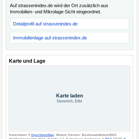
Auf strassenindex.de wird der Ort zusätzlich aus
Immobilien- und Mikrolage-Sicht eingeordnet.
Detailprofil auf strassenindex.de
Immobilienlage auf strassenindex.de
Karte und Lage
Karte laden
Gevenich, Eifel
Kartendaten ©
OpenStreetMap
. Weitere Grenzen: Bundeswahlleiterin/BKG
Wahlkreisgeometrie 2024, dl-de/by-2-0. Kartenlayer: Starkregen: ©
BKG
(2026)
dl-