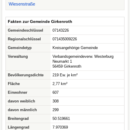
Wiesenstraße
Fakten zur Gemeinde Girkenroth
Gemeindeschlüssel
07143226
Regionalschlüssel
071435009226
Gemeindetyp
Kreisangehörige Gemeinde
Verwaltung
Verbandsgemeindeverw. Westerburg
Neumarkt 1
56459 Girkenroth
Bevölkerungsdichte
219 Ew. je km²
Fläche
2,77 km²
Einwohner
607
davon weiblich
308
davon männlich
299
Breitengrad
50.519661
Längengrad
7.970369