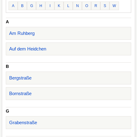
A
B
G
H
I
K
L
N
O
R
S
W
A
Am Ruhberg
Auf dem Heidchen
B
Bergstraße
Bornstraße
G
Grabenstraße