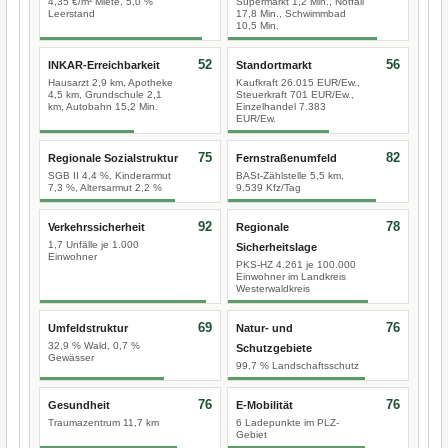
4,35 €/m² Miete, 5,0 %
Supermarkt 1,2 Min., Notfall
Leerstand
17,8 Min., Schwimmbad
10,5 Min.
52
56
INKAR-Erreichbarkeit
Standortmarkt
Hausarzt 2,9 km, Apotheke
Kaufkraft 26.015 EUR/Ew.,
4,5 km, Grundschule 2,1
Steuerkraft 701 EUR/Ew.,
km, Autobahn 15,2 Min.
Einzelhandel 7.383
EUR/Ew.
75
82
Regionale Sozialstruktur
Fernstraßenumfeld
SGB II 4,4 %, Kinderarmut
BASt-Zählstelle 5,5 km,
7,3 %, Altersarmut 2,2 %
9.539 Kfz/Tag
92
78
Verkehrssicherheit
Regionale
1,7 Unfälle je 1.000
Sicherheitslage
Einwohner
PKS-HZ 4.261 je 100.000
Einwohner im Landkreis
Westerwaldkreis
69
76
Umfeldstruktur
Natur- und
32,9 % Wald, 0,7 %
Schutzgebiete
Gewässer
99,7 % Landschaftsschutz
76
76
Gesundheit
E-Mobilität
Traumazentrum 11,7 km
6 Ladepunkte im PLZ-
Gebiet