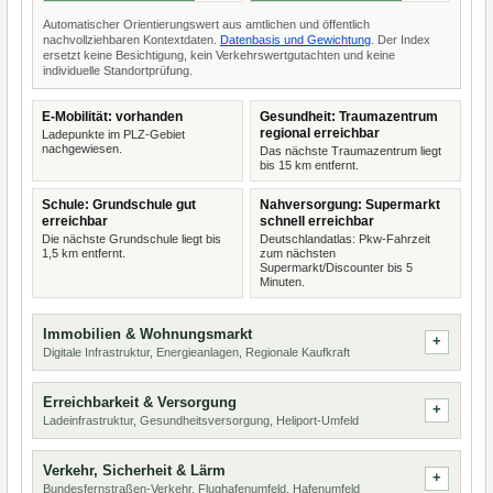
Automatischer Orientierungswert aus amtlichen und öffentlich
nachvollziehbaren Kontextdaten.
Datenbasis und Gewichtung
. Der Index
ersetzt keine Besichtigung, kein Verkehrswertgutachten und keine
individuelle Standortprüfung.
E-Mobilität: vorhanden
Gesundheit: Traumazentrum
regional erreichbar
Ladepunkte im PLZ-Gebiet
nachgewiesen.
Das nächste Traumazentrum liegt
bis 15 km entfernt.
Schule: Grundschule gut
Nahversorgung: Supermarkt
erreichbar
schnell erreichbar
Die nächste Grundschule liegt bis
Deutschlandatlas: Pkw-Fahrzeit
1,5 km entfernt.
zum nächsten
Supermarkt/Discounter bis 5
Minuten.
Immobilien & Wohnungsmarkt
Digitale Infrastruktur, Energieanlagen, Regionale Kaufkraft
Erreichbarkeit & Versorgung
Ladeinfrastruktur, Gesundheitsversorgung, Heliport-Umfeld
Verkehr, Sicherheit & Lärm
Bundesfernstraßen-Verkehr, Flughafenumfeld, Hafenumfeld