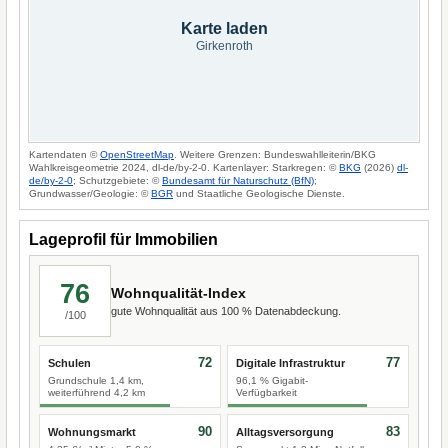
Karte laden
Girkenroth
Kartendaten ©
OpenStreetMap
. Weitere Grenzen: Bundeswahlleiterin/BKG
Wahlkreisgeometrie 2024, dl-de/by-2-0. Kartenlayer: Starkregen: ©
BKG
(2026)
dl-
de/by-2-0
; Schutzgebiete: ©
Bundesamt für Naturschutz (BfN)
;
Grundwasser/Geologie: ©
BGR
und Staatliche Geologische Dienste.
Lageprofil für Immobilien
76
Wohnqualität-Index
gute Wohnqualität aus 100 % Datenabdeckung.
/100
72
77
Schulen
Digitale Infrastruktur
Grundschule 1,4 km,
96,1 % Gigabit-
weiterführend 4,2 km
Verfügbarkeit
90
83
Wohnungsmarkt
Alltagsversorgung