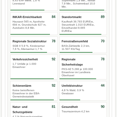
8,45 €/m² Miete, 1,6 %
Supermarkt 1,9 Min., Notfall
Leerstand
7,9 Min., Schwimmbad 10,0
Min.
84
89
INKAR-Erreichbarkeit
Standortmarkt
Hausarzt 565 m, Apotheke
Kaufkraft 36.793 EUR/Ew.,
694 m, Grundschule 827 m,
Steuerkraft 1.010 EUR/Ew.,
Autobahn 8,8 Min.
Einzelhandel 8.665
EUR/Ew.
78
70
Regionale Sozialstruktur
Fernstraßenumfeld
SGB II 5,9 %, Kinderarmut
BASt-Zählstelle 2,3 km,
7,6 %, Altersarmut 1,7 %
11.507 Kfz/Tag
92
78
Verkehrssicherheit
Regionale
1,7 Unfälle je 1.000
Sicherheitslage
Einwohner
PKS-HZ 5.286 je 100.000
Einwohner im Landkreis
Oberhavel
92
44
Schienenlärm
Umfeldstruktur
Keine betroffenen
4,8 % Wald, 0,9 %
Einwohner in der EBA-
Gewässer
Gemeindestatistik
81
90
Natur- und
Gesundheit
Traumazentrum 4,2 km
Schutzgebiete
4,2 % Naturschutzgebiet,