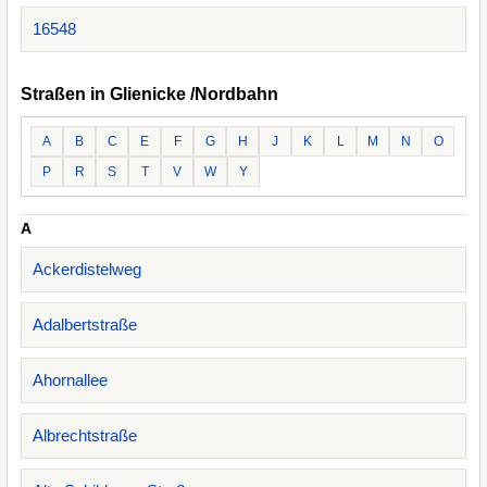
16548
Straßen in Glienicke /Nordbahn
A
B
C
E
F
G
H
J
K
L
M
N
O
P
R
S
T
V
W
Y
A
Ackerdistelweg
Adalbertstraße
Ahornallee
Albrechtstraße