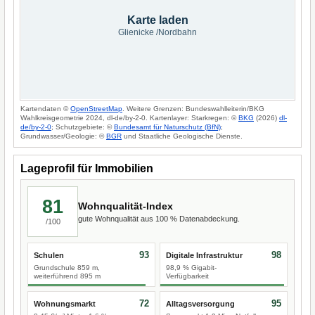
Karte laden
Glienicke /Nordbahn
Kartendaten ©
OpenStreetMap
. Weitere Grenzen: Bundeswahlleiterin/BKG
Wahlkreisgeometrie 2024, dl-de/by-2-0. Kartenlayer: Starkregen: ©
BKG
(2026)
dl-
de/by-2-0
; Schutzgebiete: ©
Bundesamt für Naturschutz (BfN)
;
Grundwasser/Geologie: ©
BGR
und Staatliche Geologische Dienste.
Lageprofil für Immobilien
81
Wohnqualität-Index
gute Wohnqualität aus 100 % Datenabdeckung.
/100
93
98
Schulen
Digitale Infrastruktur
Grundschule 859 m,
98,9 % Gigabit-
weiterführend 895 m
Verfügbarkeit
72
95
Wohnungsmarkt
Alltagsversorgung