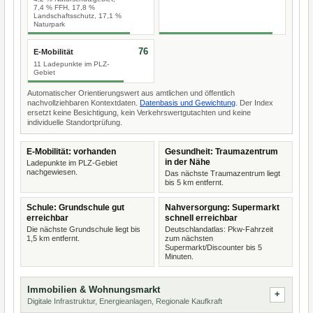
7,4 % FFH, 17,8 %
Landschaftsschutz, 17,1 %
Naturpark
76
E-Mobilität
11 Ladepunkte im PLZ-
Gebiet
Automatischer Orientierungswert aus amtlichen und öffentlich
nachvollziehbaren Kontextdaten.
Datenbasis und Gewichtung
. Der Index
ersetzt keine Besichtigung, kein Verkehrswertgutachten und keine
individuelle Standortprüfung.
E-Mobilität: vorhanden
Gesundheit: Traumazentrum
in der Nähe
Ladepunkte im PLZ-Gebiet
nachgewiesen.
Das nächste Traumazentrum liegt
bis 5 km entfernt.
Schule: Grundschule gut
Nahversorgung: Supermarkt
erreichbar
schnell erreichbar
Die nächste Grundschule liegt bis
Deutschlandatlas: Pkw-Fahrzeit
1,5 km entfernt.
zum nächsten
Supermarkt/Discounter bis 5
Minuten.
Immobilien & Wohnungsmarkt
Digitale Infrastruktur, Energieanlagen, Regionale Kaufkraft