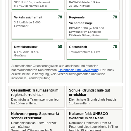
SGB II 4,0 %, Kinderarmut
BASt-Zählstelle 6,9 km,
6,8 %, Altersarmut 1,8 %
23.182 Kfz/Tag
78
78
Verkehrssicherheit
Regionale
3,2 Unfälle je 1.000
Sicherheitslage
Einwohner
PKS-HZ 5.302 je 100.000
Einwohner im Landkreis
Eifelkreis Bitburg-Prüm
58
76
Umfeldstruktur
Gesundheit
6,1 % Wald, 0,5 %
Traumazentrum 6,1 km
Gewässer
Automatischer Orientierungswert aus amtlichen und öffentlich
nachvollziehbaren Kontextdaten.
Datenbasis und Gewichtung
. Der Index
ersetzt keine Besichtigung, kein Verkehrswertgutachten und keine
individuelle Standortprüfung.
Gesundheit: Traumazentrum
Schule: Grundschule gut
regional erreichbar
erreichbar
Das nächste Traumazentrum liegt
Die nächste Grundschule liegt bis
bis 15 km entfernt.
1,5 km entfernt.
Nahversorgung: Supermarkt
Kulturumfeld: UNESCO-
schnell erreichbar
Welterbe in der Nähe
Deutschlandatlas: Pkw-Fahrzeit
Römische Denkmale, Dom St.
zum nächsten
Peter und Liebfrauenkirche in Trier
Supermarkt/Discounter bis 5
liegt bis 25 km entfernt.