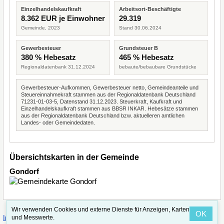
Einzelhandelskaufkraft
Arbeitsort-Beschäftigte
8.362 EUR je Einwohner
29.319
Gemeinde, 2023
Stand 30.06.2024
Gewerbesteuer
Grundsteuer B
380 % Hebesatz
465 % Hebesatz
Regionaldatenbank 31.12.2024
bebaute/bebaubare Grundstücke
Gewerbesteuer-Aufkommen, Gewerbesteuer netto, Gemeindeanteile und
Steuereinnahmekraft stammen aus der Regionaldatenbank Deutschland
71231-01-03-5, Datenstand 31.12.2023. Steuerkraft, Kaufkraft und
Einzelhandelskaufkraft stammen aus BBSR INKAR. Hebesätze stammen
aus der Regionaldatenbank Deutschland bzw. aktuelleren amtlichen
Landes- oder Gemeindedaten.
Übersichtskarten in der Gemeinde
Gondorf
Wir verwenden Cookies und externe Dienste für Anzeigen, Karten
OK
·
·
und Messwerte.
Impressum
Straßenindex
Valid CSS