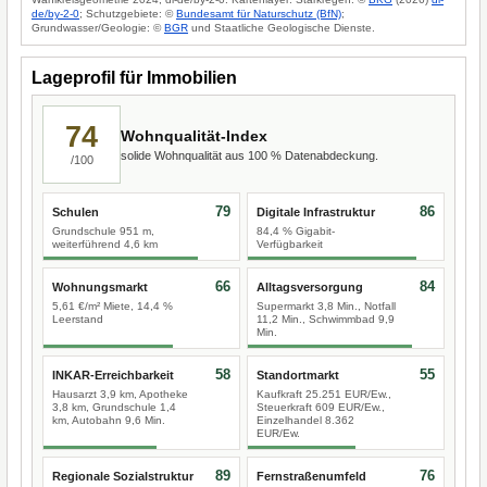
de/by-2-0
; Schutzgebiete: ©
Bundesamt für Naturschutz (BfN)
;
Grundwasser/Geologie: ©
BGR
und Staatliche Geologische Dienste.
Lageprofil für Immobilien
74
Wohnqualität-Index
solide Wohnqualität aus 100 % Datenabdeckung.
/100
79
86
Schulen
Digitale Infrastruktur
Grundschule 951 m,
84,4 % Gigabit-
weiterführend 4,6 km
Verfügbarkeit
66
84
Wohnungsmarkt
Alltagsversorgung
5,61 €/m² Miete, 14,4 %
Supermarkt 3,8 Min., Notfall
Leerstand
11,2 Min., Schwimmbad 9,9
Min.
58
55
INKAR-Erreichbarkeit
Standortmarkt
Hausarzt 3,9 km, Apotheke
Kaufkraft 25.251 EUR/Ew.,
3,8 km, Grundschule 1,4
Steuerkraft 609 EUR/Ew.,
km, Autobahn 9,6 Min.
Einzelhandel 8.362
EUR/Ew.
89
76
Regionale Sozialstruktur
Fernstraßenumfeld