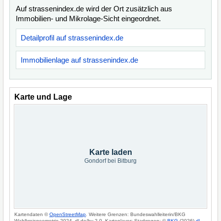
Auf strassenindex.de wird der Ort zusätzlich aus
Immobilien- und Mikrolage-Sicht eingeordnet.
Detailprofil auf strassenindex.de
Immobilienlage auf strassenindex.de
Karte und Lage
Karte laden
Gondorf bei Bitburg
Kartendaten ©
OpenStreetMap
. Weitere Grenzen: Bundeswahlleiterin/BKG
Wahlkreisgeometrie 2024, dl-de/by-2-0. Kartenlayer: Starkregen: ©
BKG
(2026)
dl-