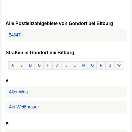
Alle Postleitzahlgebiete von Gondorf bei Bitburg
54647
Straßen in Gondorf bei Bitburg
A
B
D
G
H
J
K
L
N
O
P
S
W
A
Alter Weg
Auf Weißmauer
B