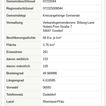
Gemeindeschlüssel
07232044
Regionalschlüssel
072325008044
Gemeindetyp
Kreisangehörige Gemeinde
Verwaltung
Verbandsgemeindeverw. Bitburg-Land
Hubert-Prim-Straße 7
54647 Gondorf
Bevölkerungsdichte
69 Ew. je km²
Fläche
3,76 km²
Einwohner
261
davon weiblich
133
davon männlich
128
Breitengrad
49.969986
Längengrad
6.616585
Vorwahl
06565
Telefonnetz
Dudeldorf
Land
Rheinland-Pfalz