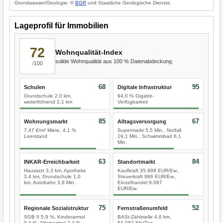
Grundwasser/Geologie: ©
BGR
und Staatliche Geologische Dienste.
Lageprofil für Immobilien
72
Wohnqualität-Index
solide Wohnqualität aus 100 % Datenabdeckung.
/100
68
95
Schulen
Digitale Infrastruktur
Grundschule 2,0 km,
94,0 % Gigabit-
weiterführend 2,1 km
Verfügbarkeit
85
67
Wohnungsmarkt
Alltagsversorgung
7,47 €/m² Miete, 4,1 %
Supermarkt 5,5 Min., Notfall
Leerstand
19,1 Min., Schwimmbad 6,1
Min.
63
84
INKAR-Erreichbarkeit
Standortmarkt
Hausarzt 3,3 km, Apotheke
Kaufkraft 35.888 EUR/Ew.,
3,4 km, Grundschule 1,0
Steuerkraft 986 EUR/Ew.,
km, Autobahn 3,8 Min.
Einzelhandel 9.087
EUR/Ew.
75
52
Regionale Sozialstruktur
Fernstraßenumfeld
SGB II 5,9 %, Kinderarmut
BASt-Zählstelle 4,6 km,
9,4 %, Altersarmut 2,4 %
54.082 Kfz/Tag