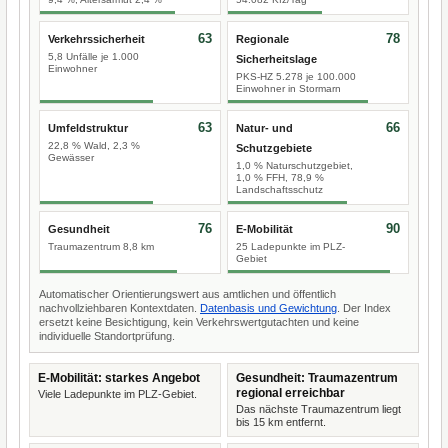
63
78
Verkehrssicherheit
Regionale
5,8 Unfälle je 1.000
Sicherheitslage
Einwohner
PKS-HZ 5.278 je 100.000
Einwohner in Stormarn
63
66
Umfeldstruktur
Natur- und
22,8 % Wald, 2,3 %
Schutzgebiete
Gewässer
1,0 % Naturschutzgebiet,
1,0 % FFH, 78,9 %
Landschaftsschutz
76
90
Gesundheit
E-Mobilität
Traumazentrum 8,8 km
25 Ladepunkte im PLZ-
Gebiet
Automatischer Orientierungswert aus amtlichen und öffentlich
nachvollziehbaren Kontextdaten.
Datenbasis und Gewichtung
. Der Index
ersetzt keine Besichtigung, kein Verkehrswertgutachten und keine
individuelle Standortprüfung.
E-Mobilität: starkes Angebot
Gesundheit: Traumazentrum
regional erreichbar
Viele Ladepunkte im PLZ-Gebiet.
Das nächste Traumazentrum liegt
bis 15 km entfernt.