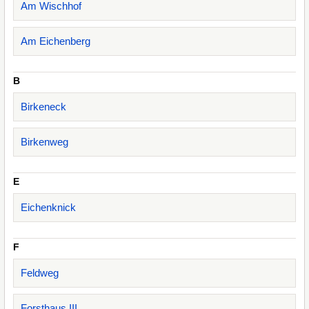
Am Wischhof
Am Eichenberg
B
Birkeneck
Birkenweg
E
Eichenknick
F
Feldweg
Forsthaus III