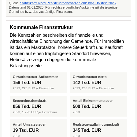
Quelle:
Statistikamt Nord Realsteuerhebesätze Schleswig-Holstein 2025
,
Datenstand 01.01.2025. Für rechtsverbindliche Auskünfte gilt die jeweilige
Gemeinde bzw. das zuständige Finanzamt.
Kommunale Finanzstruktur
Die Kennzahlen beschreiben die finanzielle und
wirtschaftliche Einordnung der Gemeinde. Für Immobilien
ist das ein Makrofaktor: höhere Steuerkraft und Kaufkraft
können auf einen tragfähigeren Standort hinweisen,
Hebesätze zeigen dagegen die kommunale
Belastungsseite.
Gewerbesteuer-Aufkommen
Gewerbesteuer netto
158 Tsd. EUR
142 Tsd. EUR
2023, 226 EUR je Einwohner
2023, 203 EUR je Einwohner
Steuereinnahmekraft
Anteil Einkommensteuer
856 Tsd. EUR
508 Tsd. EUR
2023, 1.223 EUR je Einwohner
2023
Anteil Umsatzsteuer
Realsteueraufbringungskraft
19 Tsd. EUR
345 Tsd. EUR
2023
2023