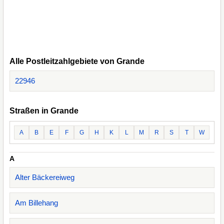
Alle Postleitzahlgebiete von Grande
22946
Straßen in Grande
A
B
E
F
G
H
K
L
M
R
S
T
W
A
Alter Bäckereiweg
Am Billehang