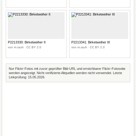
P2213330: Birketweiher II
P2213341: Birketweiher III
von m.rauh · CC BY 2.0
von m.rauh · CC BY 2.0
Nur Flickr-Fotos mit zuvor geprüfter Bild-URL und erreichbarer Flickr-Fotoseite
werden angezeigt. Nicht verifizierte Altquellen werden nicht verwendet. Letzte
Linkprüfung: 15.05.2026.