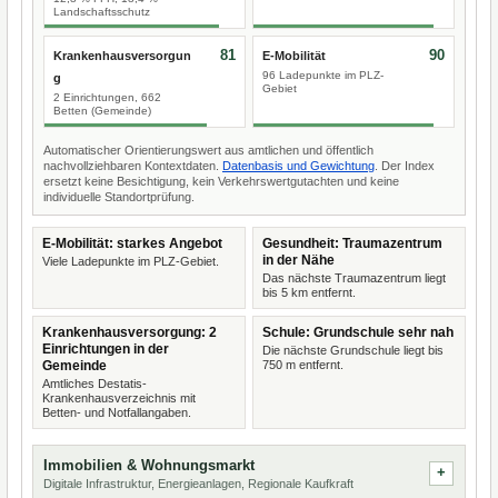
Landschaftsschutz
81
90
Krankenhausversorgun
E-Mobilität
96 Ladepunkte im PLZ-
g
Gebiet
2 Einrichtungen, 662
Betten (Gemeinde)
Automatischer Orientierungswert aus amtlichen und öffentlich
nachvollziehbaren Kontextdaten.
Datenbasis und Gewichtung
. Der Index
ersetzt keine Besichtigung, kein Verkehrswertgutachten und keine
individuelle Standortprüfung.
E-Mobilität: starkes Angebot
Gesundheit: Traumazentrum
in der Nähe
Viele Ladepunkte im PLZ-Gebiet.
Das nächste Traumazentrum liegt
bis 5 km entfernt.
Krankenhausversorgung: 2
Schule: Grundschule sehr nah
Einrichtungen in der
Die nächste Grundschule liegt bis
Gemeinde
750 m entfernt.
Amtliches Destatis-
Krankenhausverzeichnis mit
Betten- und Notfallangaben.
Immobilien & Wohnungsmarkt
Digitale Infrastruktur, Energieanlagen, Regionale Kaufkraft