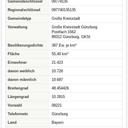
Gemeindeschlüssel
09774135
Regionalschlüssel
097740135135
Gemeindetyp
Große Kreisstadt
Verwaltung
Große Kreisstadt Günzburg
Postfach 1562
89312 Günzburg, GKSt
Bevölkerungsdichte
387 Ew. je km²
Fläche
55,40 km²
Einwohner
21.423
davon weiblich
10.726
davon männlich
10.697
Breitengrad
48.454426
Längengrad
10.2815
Vorwahl
08221
Telefonnetz
Günzburg
Land
Bayern