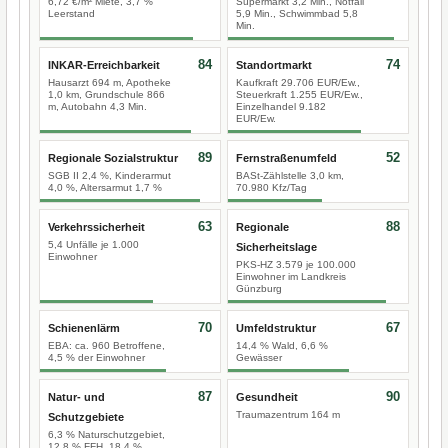
6,72 €/m² Miete, 3,7 %
Supermarkt 3,2 Min., Notfall
Leerstand
5,9 Min., Schwimmbad 5,8
Min.
84
74
INKAR-Erreichbarkeit
Standortmarkt
Hausarzt 694 m, Apotheke
Kaufkraft 29.706 EUR/Ew.,
1,0 km, Grundschule 866
Steuerkraft 1.255 EUR/Ew.,
m, Autobahn 4,3 Min.
Einzelhandel 9.182
EUR/Ew.
89
52
Regionale Sozialstruktur
Fernstraßenumfeld
SGB II 2,4 %, Kinderarmut
BASt-Zählstelle 3,0 km,
4,0 %, Altersarmut 1,7 %
70.980 Kfz/Tag
63
88
Verkehrssicherheit
Regionale
5,4 Unfälle je 1.000
Sicherheitslage
Einwohner
PKS-HZ 3.579 je 100.000
Einwohner im Landkreis
Günzburg
70
67
Schienenlärm
Umfeldstruktur
EBA: ca. 960 Betroffene,
14,4 % Wald, 6,6 %
4,5 % der Einwohner
Gewässer
87
90
Natur- und
Gesundheit
Traumazentrum 164 m
Schutzgebiete
6,3 % Naturschutzgebiet,
12,8 % FFH, 18,4 %