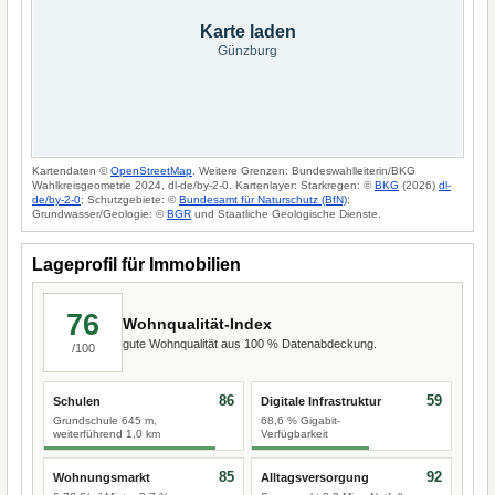
Karte laden
Günzburg
Kartendaten ©
OpenStreetMap
. Weitere Grenzen: Bundeswahlleiterin/BKG
Wahlkreisgeometrie 2024, dl-de/by-2-0. Kartenlayer: Starkregen: ©
BKG
(2026)
dl-
de/by-2-0
; Schutzgebiete: ©
Bundesamt für Naturschutz (BfN)
;
Grundwasser/Geologie: ©
BGR
und Staatliche Geologische Dienste.
Lageprofil für Immobilien
76
Wohnqualität-Index
gute Wohnqualität aus 100 % Datenabdeckung.
/100
86
59
Schulen
Digitale Infrastruktur
Grundschule 645 m,
68,6 % Gigabit-
weiterführend 1,0 km
Verfügbarkeit
85
92
Wohnungsmarkt
Alltagsversorgung