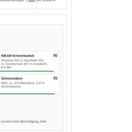
dwasser/Geologie: ©
BGR
und Staatliche
90
INKAR-Erreichbarkeit
Hausarzt 410 m, Apotheke 543
m, Grundschule 507 m, Autobahn
6,5 Min.
92
Schienenlärm
EBA: ca. 670 Betroffene, 0,0 %
der Einwohner
 ersetzt keine Besichtigung, kein