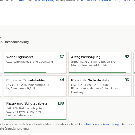
 Starkregen: ©
BKG
(2026)
dl-de/by-2-0
; Schutzgebiete: ©
Bundesamt für Naturschutz (BfN)
; Grun
x
0 % Datenabdeckung.
67
92
Wohnungsmarkt
Alltagsversorgung
9,16 €/m² Miete, 1,9 % Leerstand
Supermarkt 2,8 Min., Notfall 8,6
Min., Schwimmbad 6,5 Min.
44
36
Regionale Sozialstruktur
Regionale Sicherheitslage
SGB II 12,2 %, Kinderarmut 19,9
PKS-HZ 11.857 je 100.000
%, Altersarmut 9,2 %
Einwohner in der kreisfreien Stadt
Hamburg
100
Natur- und Schutzgebiete
746,1 % Naturschutzgebiet,
612,5 % FFH, 1.440,7 %
Landschaftsschutz
ichen und öffentlich nachvollziehbaren Kontextdaten.
Datenbasis und Gewichtung
. Der Index
lle Standortprüfung.