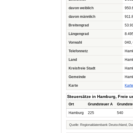
davon weiblich
950.
davon männlich
911.
Breitengrad
53.9
Längengrad
8.49
Vorwahl
040,
Telefonnetz
Hamb
Land
Ham
Kreisfreie Stadt
Hamb
Gemeinde
Hamb
Karte
Kart
Steuersätze in Hamburg, Freie 
Ort
Grundsteuer A
Grundste
Hamburg
225
540
Quelle: Regionaldatenbank Deutschland, Dat