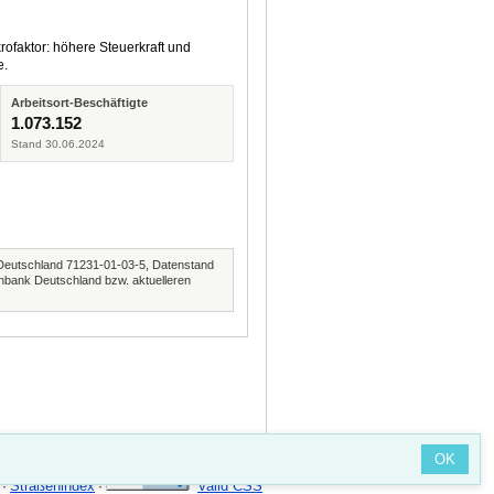
rofaktor: höhere Steuerkraft und
e.
Arbeitsort-Beschäftigte
1.073.152
Stand 30.06.2024
Deutschland 71231-01-03-5, Datenstand
nbank Deutschland bzw. aktuelleren
OK
Straßenindex
Valid CSS
·
·