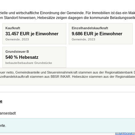
elle und wirtschaftliche Einordnung der Gemeinde. Für Immobilien ist das ein Mak
eren Standort hinweisen, Hebesätze zeigen dagegen die kommunale Belastungsseit
Kaufkraft
Einzelhandelskaufkraft
31.457 EUR je Einwohner
9.686 EUR je Einwohner
Gemeinde, 2023
Gemeinde, 2023
Grundsteuer B
540 % Hebesatz
bebaute/bebaubare Grundstücke
r netto, Gemeindeanteile und Steuereinnahmekraft stammen aus der Regionaldatenbank 
 Einzelhandelskaufkraft stammen aus BBSR INKAR. Hebesätze stammen aus der Regionaldate
de
rte.
Impressum