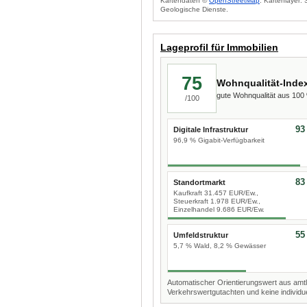
Kartendaten ©
OpenStreetMap
. Kartenlayer:
Geologische Dienste.
Lageprofil für Immobilien
75
Wohnqualität-Inde
gute Wohnqualität aus 10
/100
93
Digitale Infrastruktur
96,9 % Gigabit-Verfügbarkeit
83
Standortmarkt
Kaufkraft 31.457 EUR/Ew.,
Steuerkraft 1.978 EUR/Ew.,
Einzelhandel 9.686 EUR/Ew.
55
Umfeldstruktur
5,7 % Wald, 8,2 % Gewässer
Automatischer Orientierungswert aus amtl
Verkehrswertgutachten und keine individue