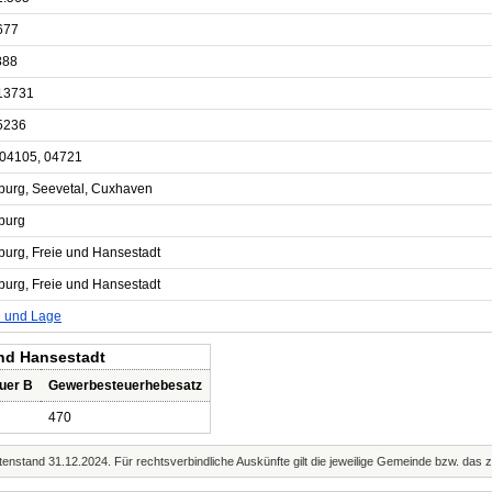
677
888
13731
5236
 04105, 04721
urg, Seevetal, Cuxhaven
burg
urg, Freie und Hansestadt
urg, Freie und Hansestadt
e und Lage
und Hansestadt
uer B
Gewerbesteuerhebesatz
470
enstand 31.12.2024. Für rechtsverbindliche Auskünfte gilt die jeweilige Gemeinde bzw. das 