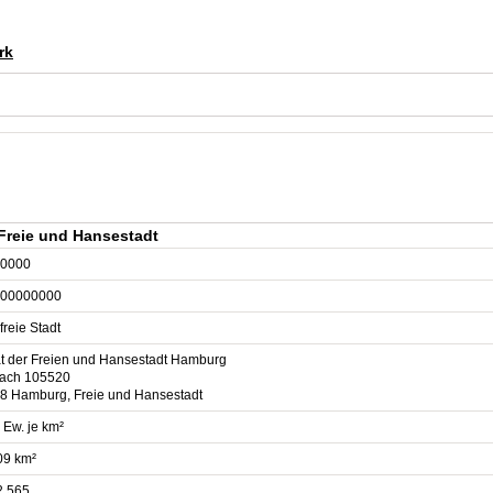
rk
Freie und Hansestadt
0000
00000000
freie Stadt
t der Freien und Hansestadt Hamburg
fach 105520
8 Hamburg, Freie und Hansestadt
 Ew. je km²
09 km²
2.565