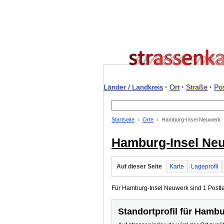
Länder / Landkreis
·
Ort
·
Straße
·
Pos
Startseite
Orte
Hamburg-Insel Neuwerk
Hamburg-Insel Ne
Auf dieser Seite
Karte
Lageprofil
Für Hamburg-Insel Neuwerk sind 1 Postlei
Standortprofil für Hamb