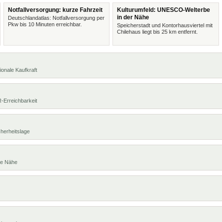
Notfallversorgung: kurze Fahrzeit
Kulturumfeld: UNESCO-Welterbe
in der Nähe
Deutschlandatlas: Notfallversorgung per
Pkw bis 10 Minuten erreichbar.
Speicherstadt und Kontorhausviertel mit
Chilehaus liegt bis 25 km entfernt.
ionale Kaufkraft
R-Erreichbarkeit
cherheitslage
te Nähe