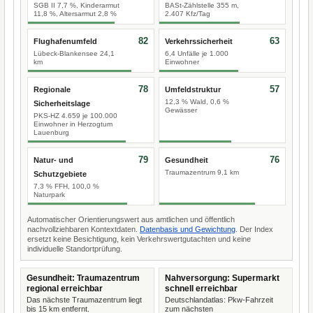
SGB II 7,7 %, Kinderarmut
BASt-Zählstelle 355 m,
11,8 %, Altersarmut 2,8 %
2.407 Kfz/Tag
82
63
Flughafenumfeld
Verkehrssicherheit
Lübeck-Blankensee 24,1
6,4 Unfälle je 1.000
km
Einwohner
78
57
Regionale
Umfeldstruktur
12,3 % Wald, 0,6 %
Sicherheitslage
Gewässer
PKS-HZ 4.659 je 100.000
Einwohner in Herzogtum
Lauenburg
79
76
Natur- und
Gesundheit
Traumazentrum 9,1 km
Schutzgebiete
7,3 % FFH, 100,0 %
Naturpark
Automatischer Orientierungswert aus amtlichen und öffentlich
nachvollziehbaren Kontextdaten.
Datenbasis und Gewichtung
. Der Index
ersetzt keine Besichtigung, kein Verkehrswertgutachten und keine
individuelle Standortprüfung.
Gesundheit: Traumazentrum
Nahversorgung: Supermarkt
regional erreichbar
schnell erreichbar
Das nächste Traumazentrum liegt
Deutschlandatlas: Pkw-Fahrzeit
bis 15 km entfernt.
zum nächsten