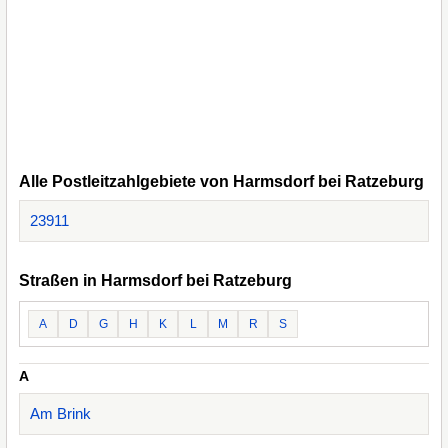
Alle Postleitzahlgebiete von Harmsdorf bei Ratzeburg
23911
Straßen in Harmsdorf bei Ratzeburg
A
D
G
H
K
L
M
R
S
A
Am Brink