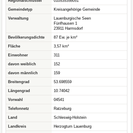
Regionalschlüssel
010535358051
Gemeindetyp
Kreisangehörige Gemeinde
Verwaltung
Lauenburgische Seen
Fünfhausen 1
23911 Harmsdorf
Bevölkerungsdichte
87 Ew. je km²
Fläche
3,57 km²
Einwohner
311
davon weiblich
152
davon männlich
159
Breitengrad
53.698559
Längengrad
10.74042
Vorwahl
04541
Telefonnetz
Ratzeburg
Land
Schleswig-Holstein
Landkreis
Herzogtum Lauenburg