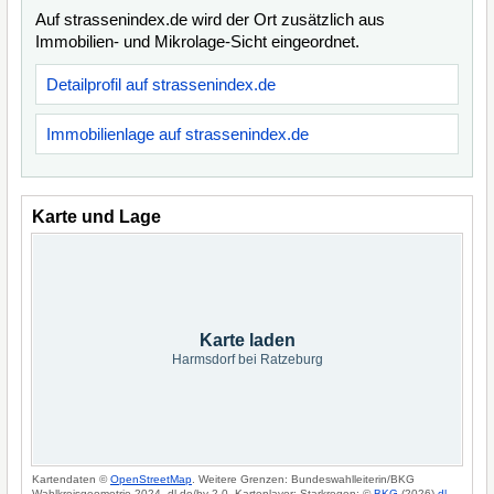
Auf strassenindex.de wird der Ort zusätzlich aus
Immobilien- und Mikrolage-Sicht eingeordnet.
Detailprofil auf strassenindex.de
Immobilienlage auf strassenindex.de
Karte und Lage
Karte laden
Harmsdorf bei Ratzeburg
Kartendaten ©
OpenStreetMap
. Weitere Grenzen: Bundeswahlleiterin/BKG
Wahlkreisgeometrie 2024, dl-de/by-2-0. Kartenlayer: Starkregen: ©
BKG
(2026)
dl-