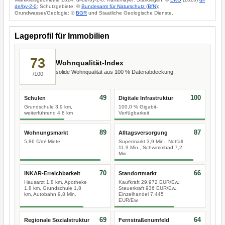
de/by-2-0
; Schutzgebiete: ©
Bundesamt für Naturschutz (BfN)
;
Grundwasser/Geologie: ©
BGR
und Staatliche Geologische Dienste.
Lageprofil für Immobilien
73
Wohnqualität-Index
solide Wohnqualität aus 100 % Datenabdeckung.
/100
49
100
Schulen
Digitale Infrastruktur
Grundschule 3,9 km,
100,0 % Gigabit-
weiterführend 4,8 km
Verfügbarkeit
89
87
Wohnungsmarkt
Alltagsversorgung
5,86 €/m² Miete
Supermarkt 3,9 Min., Notfall
11,9 Min., Schwimmbad 7,2
Min.
70
66
INKAR-Erreichbarkeit
Standortmarkt
Hausarzt 1,8 km, Apotheke
Kaufkraft 29.972 EUR/Ew.,
1,8 km, Grundschule 1,8
Steuerkraft 936 EUR/Ew.,
km, Autobahn 9,8 Min.
Einzelhandel 7.445
EUR/Ew.
69
64
Regionale Sozialstruktur
Fernstraßenumfeld