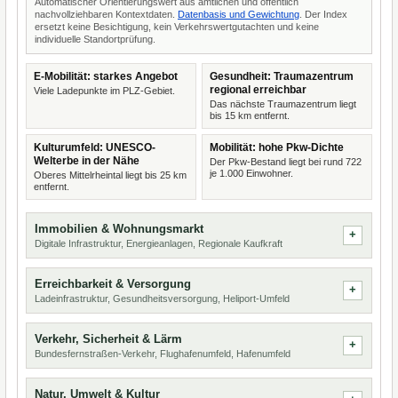
Automatischer Orientierungswert aus amtlichen und öffentlich
nachvollziehbaren Kontextdaten.
Datenbasis und Gewichtung
. Der Index
ersetzt keine Besichtigung, kein Verkehrswertgutachten und keine
individuelle Standortprüfung.
E-Mobilität: starkes Angebot
Gesundheit: Traumazentrum
regional erreichbar
Viele Ladepunkte im PLZ-Gebiet.
Das nächste Traumazentrum liegt
bis 15 km entfernt.
Kulturumfeld: UNESCO-
Mobilität: hohe Pkw-Dichte
Welterbe in der Nähe
Der Pkw-Bestand liegt bei rund 722
je 1.000 Einwohner.
Oberes Mittelrheintal liegt bis 25 km
entfernt.
Immobilien & Wohnungsmarkt
Digitale Infrastruktur, Energieanlagen, Regionale Kaufkraft
Erreichbarkeit & Versorgung
Ladeinfrastruktur, Gesundheitsversorgung, Heliport-Umfeld
Verkehr, Sicherheit & Lärm
Bundesfernstraßen-Verkehr, Flughafenumfeld, Hafenumfeld
Natur, Umwelt & Kultur