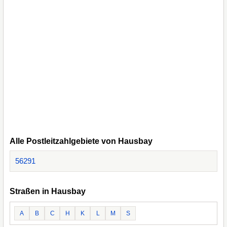
Alle Postleitzahlgebiete von Hausbay
56291
Straßen in Hausbay
A
B
C
H
K
L
M
S