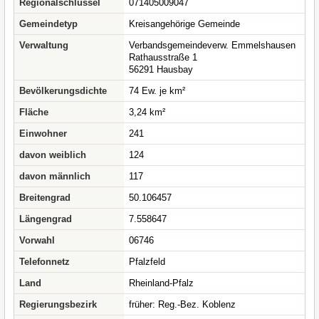
Regionalschlüssel
071405009047
Gemeindetyp
Kreisangehörige Gemeinde
Verwaltung
Verbandsgemeindeverw. Emmelshausen
Rathausstraße 1
56291 Hausbay
Bevölkerungsdichte
74 Ew. je km²
Fläche
3,24 km²
Einwohner
241
davon weiblich
124
davon männlich
117
Breitengrad
50.106457
Längengrad
7.558647
Vorwahl
06746
Telefonnetz
Pfalzfeld
Land
Rheinland-Pfalz
Regierungsbezirk
früher: Reg.-Bez. Koblenz