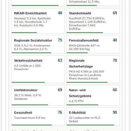
Schwimmbad 11,5 Min.
48
69
INKAR-Erreichbarkeit
Standortmarkt
Hausarzt 5,3 km, Apotheke
Kaufkraft 27.754 EUR/Ew.,
5,6 km, Grundschule 1,7
Steuerkraft 1.146 EUR/Ew.,
km, Autobahn 4,0 Min.
Einzelhandel 7.840
EUR/Ew.
75
40
Regionale Sozialstruktur
Fernstraßenumfeld
SGB II 5,2 %, Kinderarmut
BASt-Zählstelle 487 m,
8,4 %, Altersarmut 2,4 %
44.795 Kfz/Tag
63
78
Verkehrssicherheit
Regionale
4,6 Unfälle je 1.000
Sicherheitslage
Einwohner
PKS-HZ 4.984 je 100.000
Einwohner im Landkreis
Rhein-Hunsrück-Kreis
69
60
Umfeldstruktur
Natur- und
39,2 % Wald, 0,9 %
Schutzgebiete
Gewässer
4,4 % FFH
76
90
Gesundheit
E-Mobilität
Traumazentrum 8,6 km
32 Ladepunkte im PLZ-
Gebiet