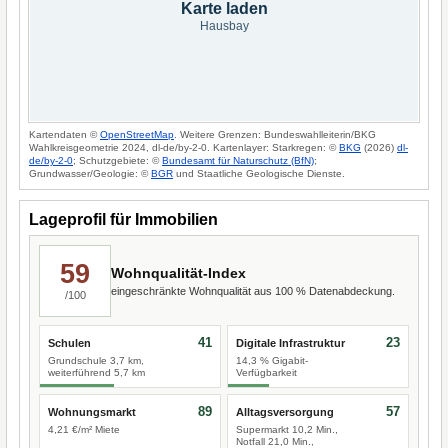
Karte laden
Hausbay
Kartendaten ©
OpenStreetMap
. Weitere Grenzen: Bundeswahlleiterin/BKG
Wahlkreisgeometrie 2024, dl-de/by-2-0. Kartenlayer: Starkregen: ©
BKG
(2026)
dl-
de/by-2-0
; Schutzgebiete: ©
Bundesamt für Naturschutz (BfN)
;
Grundwasser/Geologie: ©
BGR
und Staatliche Geologische Dienste.
Lageprofil für Immobilien
59
Wohnqualität-Index
eingeschränkte Wohnqualität aus 100 % Datenabdeckung.
/100
41
23
Schulen
Digitale Infrastruktur
Grundschule 3,7 km,
14,3 % Gigabit-
weiterführend 5,7 km
Verfügbarkeit
89
57
Wohnungsmarkt
Alltagsversorgung
4,21 €/m² Miete
Supermarkt 10,2 Min.,
Notfall 21,0 Min.,