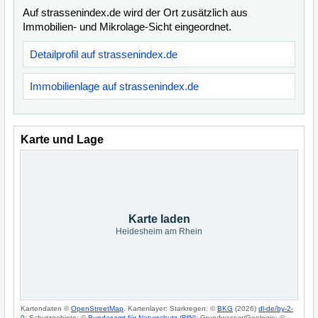
Auf strassenindex.de wird der Ort zusätzlich aus
Immobilien- und Mikrolage-Sicht eingeordnet.
Detailprofil auf strassenindex.de
Immobilienlage auf strassenindex.de
Karte und Lage
Karte laden
Heidesheim am Rhein
Kartendaten ©
OpenStreetMap
. Kartenlayer: Starkregen: ©
BKG
(2026)
dl-de/by-2-
0
; Schutzgebiete: ©
Bundesamt für Naturschutz (BfN)
; Grundwasser/Geologie: ©