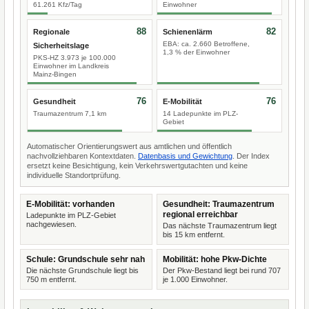
61.261 Kfz/Tag
Einwohner
88
82
Regionale
Schienenlärm
EBA: ca. 2.660 Betroffene,
Sicherheitslage
1,3 % der Einwohner
PKS-HZ 3.973 je 100.000
Einwohner im Landkreis
Mainz-Bingen
76
76
Gesundheit
E-Mobilität
Traumazentrum 7,1 km
14 Ladepunkte im PLZ-
Gebiet
Automatischer Orientierungswert aus amtlichen und öffentlich
nachvollziehbaren Kontextdaten.
Datenbasis und Gewichtung
. Der Index
ersetzt keine Besichtigung, kein Verkehrswertgutachten und keine
individuelle Standortprüfung.
E-Mobilität: vorhanden
Gesundheit: Traumazentrum
regional erreichbar
Ladepunkte im PLZ-Gebiet
nachgewiesen.
Das nächste Traumazentrum liegt
bis 15 km entfernt.
Schule: Grundschule sehr nah
Mobilität: hohe Pkw-Dichte
Die nächste Grundschule liegt bis
Der Pkw-Bestand liegt bei rund 707
750 m entfernt.
je 1.000 Einwohner.