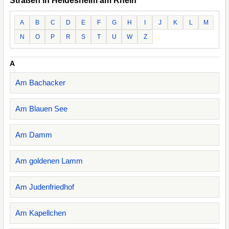
Straßen in Heidesheim am Rhein
A
B
C
D
E
F
G
H
I
J
K
L
M
N
O
P
R
S
T
U
W
Z
A
Am Bachacker
Am Blauen See
Am Damm
Am goldenen Lamm
Am Judenfriedhof
Am Kapellchen