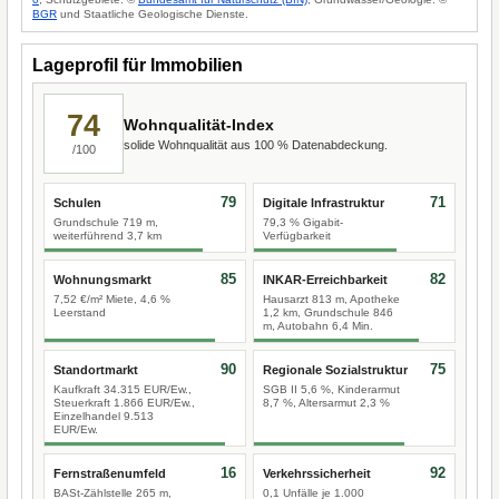
BGR
und Staatliche Geologische Dienste.
Lageprofil für Immobilien
74
Wohnqualität-Index
solide Wohnqualität aus 100 % Datenabdeckung.
/100
79
71
Schulen
Digitale Infrastruktur
Grundschule 719 m,
79,3 % Gigabit-
weiterführend 3,7 km
Verfügbarkeit
85
82
Wohnungsmarkt
INKAR-Erreichbarkeit
7,52 €/m² Miete, 4,6 %
Hausarzt 813 m, Apotheke
Leerstand
1,2 km, Grundschule 846
m, Autobahn 6,4 Min.
90
75
Standortmarkt
Regionale Sozialstruktur
Kaufkraft 34.315 EUR/Ew.,
SGB II 5,6 %, Kinderarmut
Steuerkraft 1.866 EUR/Ew.,
8,7 %, Altersarmut 2,3 %
Einzelhandel 9.513
EUR/Ew.
16
92
Fernstraßenumfeld
Verkehrssicherheit
BASt-Zählstelle 265 m,
0,1 Unfälle je 1.000