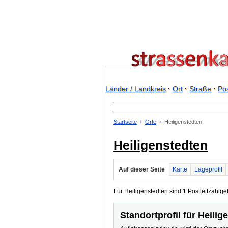
Länder / Landkreis
·
Ort
·
Straße
·
Pos
Startseite
Orte
Heiligenstedten
Heiligenstedten
Auf dieser Seite
Karte
Lageprofil
Für Heiligenstedten sind 1 Postleitzahlge
Standortprofil für Heilig