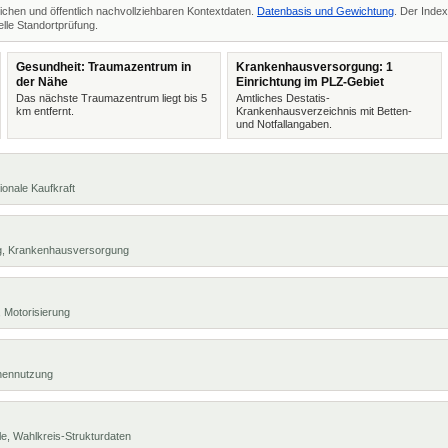
ichen und öffentlich nachvollziehbaren Kontextdaten.
Datenbasis und Gewichtung
. Der Index
lle Standortprüfung.
Gesundheit: Traumazentrum in
Krankenhausversorgung: 1
der Nähe
Einrichtung im PLZ-Gebiet
Das nächste Traumazentrum liegt bis 5
Amtliches Destatis-
km entfernt.
Krankenhausverzeichnis mit Betten-
und Notfallangaben.
ionale Kaufkraft
ng, Krankenhausversorgung
 Motorisierung
chennutzung
e, Wahlkreis-Strukturdaten