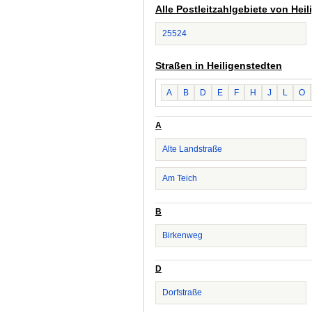
Alle Postleitzahlgebiete von Hei
25524
Straßen in Heiligenstedten
A
B
D
E
F
H
J
L
O
A
Alte Landstraße
Am Teich
B
Birkenweg
D
Dorfstraße