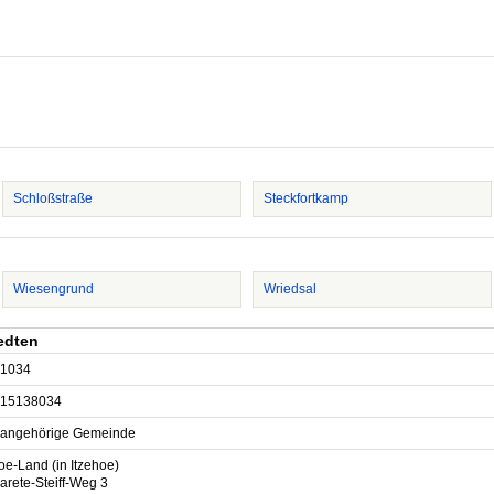
Schloßstraße
Steckfortkamp
Wiesengrund
Wriedsal
edten
1034
15138034
sangehörige Gemeinde
oe-Land (in Itzehoe)
arete-Steiff-Weg 3