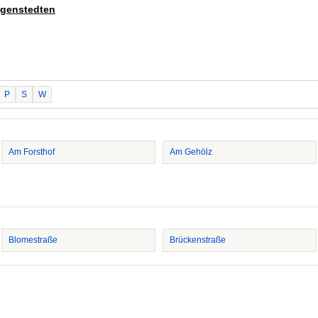
ligenstedten
P
S
W
Am Forsthof
Am Gehölz
Blomestraße
Brückenstraße