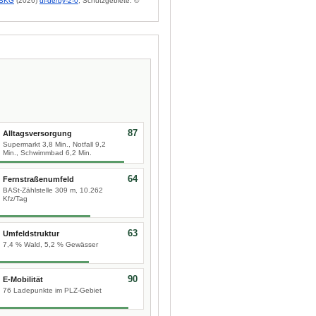
BKG
(2026)
dl-de/by-2-0
; Schutzgebiete: ©
87
Alltagsversorgung
Supermarkt 3,8 Min., Notfall 9,2
Min., Schwimmbad 6,2 Min.
64
Fernstraßenumfeld
BASt-Zählstelle 309 m, 10.262
Kfz/Tag
63
Umfeldstruktur
7,4 % Wald, 5,2 % Gewässer
90
E-Mobilität
76 Ladepunkte im PLZ-Gebiet