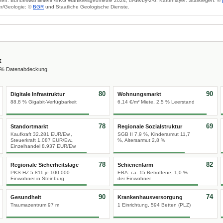
zen: Bundeswahlleiterin/BKG Wahlkreisgeometrie 2024, dl-de/by-2-0. Kartenlayer: Starkregen: ©
r/Geologie: ©
BGR
und Staatliche Geologische Dienste.
x
0 % Datenabdeckung.
80
90
Digitale Infrastruktur
Wohnungsmarkt
88,8 % Gigabit-Verfügbarkeit
6,14 €/m² Miete, 2,5 % Leerstand
78
69
Standortmarkt
Regionale Sozialstruktur
Kaufkraft 32.281 EUR/Ew.,
SGB II 7,9 %, Kinderarmut 11,7
Steuerkraft 1.087 EUR/Ew.,
%, Altersarmut 2,8 %
Einzelhandel 8.937 EUR/Ew.
78
82
Regionale Sicherheitslage
Schienenlärm
PKS-HZ 5.811 je 100.000
EBA: ca. 15 Betroffene, 1,0 %
Einwohner in Steinburg
der Einwohner
90
74
Gesundheit
Krankenhausversorgung
Traumazentrum 97 m
1 Einrichtung, 594 Betten (PLZ)