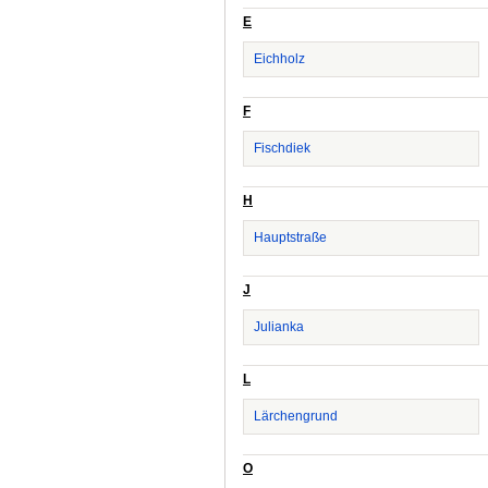
E
Eichholz
F
Fischdiek
H
Hauptstraße
J
Julianka
L
Lärchengrund
O