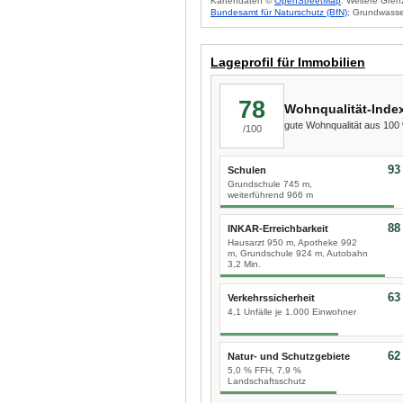
Kartendaten ©
OpenStreetMap
. Weitere Gren
Bundesamt für Naturschutz (BfN)
; Grundwasse
Lageprofil für Immobilien
78
Wohnqualität-Inde
gute Wohnqualität aus 10
/100
93
Schulen
Grundschule 745 m,
weiterführend 966 m
88
INKAR-Erreichbarkeit
Hausarzt 950 m, Apotheke 992
m, Grundschule 924 m, Autobahn
3,2 Min.
63
Verkehrssicherheit
4,1 Unfälle je 1.000 Einwohner
62
Natur- und Schutzgebiete
5,0 % FFH, 7,9 %
Landschaftsschutz