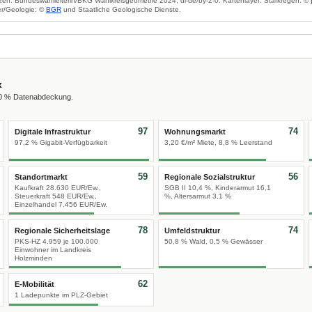
zen: Bundeswahlleiterin/BKG Wahlkreisgeometrie 2024, dl-de/by-2-0. Kartenlayer: Starkregen: ©
r/Geologie: ©
BGR
und Staatliche Geologische Dienste.
x
00 % Datenabdeckung.
97
74
Digitale Infrastruktur
Wohnungsmarkt
97,2 % Gigabit-Verfügbarkeit
3,20 €/m² Miete, 8,8 % Leerstand
59
56
Standortmarkt
Regionale Sozialstruktur
Kaufkraft 28.630 EUR/Ew.,
SGB II 10,4 %, Kinderarmut 16,1
Steuerkraft 548 EUR/Ew.,
%, Altersarmut 3,1 %
Einzelhandel 7.456 EUR/Ew.
78
74
Regionale Sicherheitslage
Umfeldstruktur
PKS-HZ 4.959 je 100.000
50,8 % Wald, 0,5 % Gewässer
Einwohner im Landkreis
Holzminden
62
E-Mobilität
1 Ladepunkte im PLZ-Gebiet