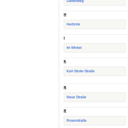
Gartenweg
H
Herbrink
I
Im Winkel
K
Karl-Strote-Straße
N
Neue Straße
R
Rosenstraße