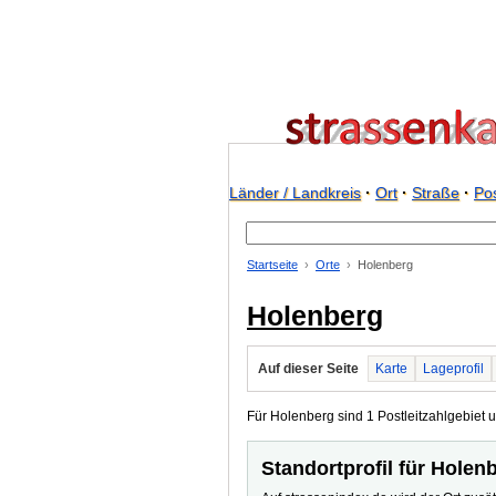
Länder / Landkreis
·
Ort
·
Straße
·
Pos
Startseite
Orte
Holenberg
Holenberg
Auf dieser Seite
Karte
Lageprofil
Für Holenberg sind 1 Postleitzahlgebiet u
Standortprofil für Holen