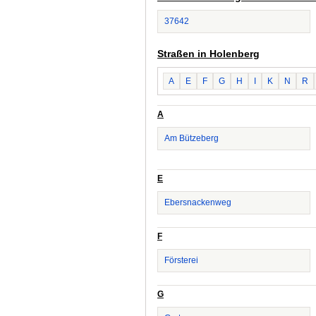
37642
Straßen in Holenberg
A
E
F
G
H
I
K
N
R
A
Am Bützeberg
E
Ebersnackenweg
F
Försterei
G