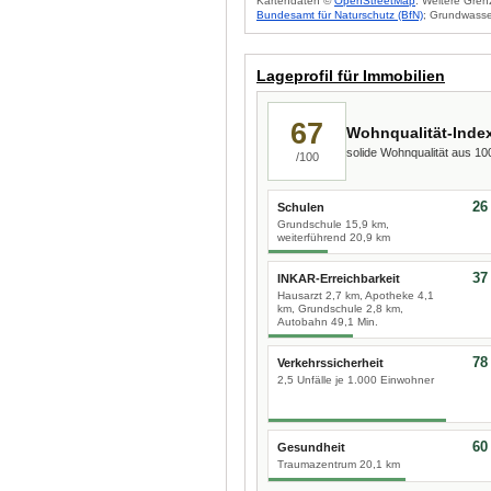
Kartendaten ©
OpenStreetMap
. Weitere Gren
Bundesamt für Naturschutz (BfN)
; Grundwasse
Lageprofil für Immobilien
67
Wohnqualität-Inde
solide Wohnqualität aus 1
/100
26
Schulen
Grundschule 15,9 km,
weiterführend 20,9 km
37
INKAR-Erreichbarkeit
Hausarzt 2,7 km, Apotheke 4,1
km, Grundschule 2,8 km,
Autobahn 49,1 Min.
78
Verkehrssicherheit
2,5 Unfälle je 1.000 Einwohner
60
Gesundheit
Traumazentrum 20,1 km