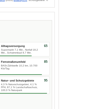
BKG
(2026)
dl-de/by-2-0
; Schutzgebiete: ©
65
Alltagsversorgung
Supermarkt 7,1 Min., Notfall 18,2
Min., Schwimmbad 8,7 Min.
85
Fernstraßenumfeld
BASt-Zählstelle 10,2 km, 10.700
Kfz/Tag
95
Natur- und Schutzgebiete
4,3 % Naturschutzgebiet, 4,1 %
FFH, 87,1 % Landschaftsschutz,
100,0 % Naturpark