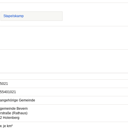
Stapelskamp
5021
55401021
sangehörige Gemeinde
gemeinde Bevern
rstraße (Rathaus)
2 Holenberg
. je km²