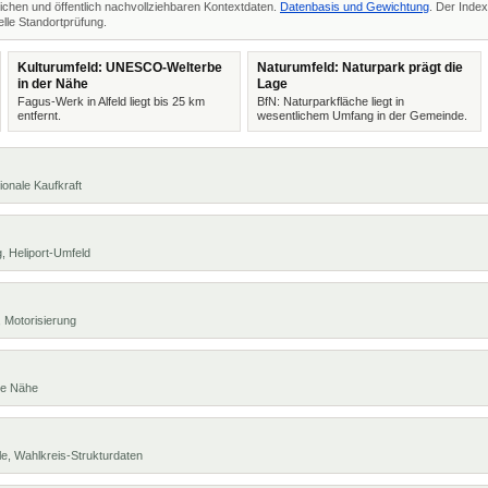
ichen und öffentlich nachvollziehbaren Kontextdaten.
Datenbasis und Gewichtung
. Der Index
lle Standortprüfung.
Kulturumfeld: UNESCO-Welterbe
Naturumfeld: Naturpark prägt die
in der Nähe
Lage
Fagus-Werk in Alfeld liegt bis 25 km
BfN: Naturparkfläche liegt in
entfernt.
wesentlichem Umfang in der Gemeinde.
ionale Kaufkraft
, Heliport-Umfeld
 Motorisierung
te Nähe
e, Wahlkreis-Strukturdaten