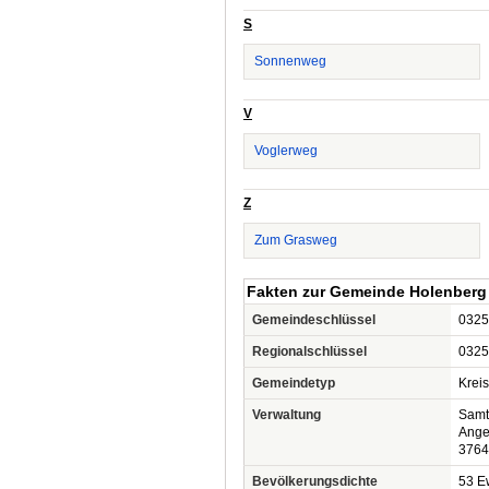
S
Sonnenweg
V
Voglerweg
Z
Zum Grasweg
Fakten zur Gemeinde Holenberg
Gemeindeschlüssel
0325
Regionalschlüssel
0325
Gemeindetyp
Krei
Verwaltung
Samt
Ange
3764
Bevölkerungsdichte
53 Ew