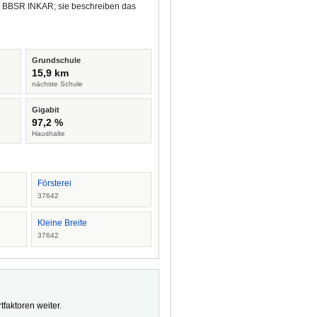
nd BBSR INKAR; sie beschreiben das
Grundschule
15,9 km
nächste Schule
Gigabit
97,2 %
Haushalte
Försterei
37642
Kleine Breite
37642
faktoren weiter.