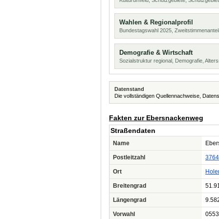
Kulturumfeld, Schutzgebiete, Schutzgebie
Wahlen & Regionalprofil
Bundestagswahl 2025, Zweitstimmenanteil
Demografie & Wirtschaft
Sozialstruktur regional, Demografie, Alters
Datenstand
Die vollständigen Quellennachweise, Datens
Fakten zur Ebersnackenweg
Straßendaten
Name
Eber
Postleitzahl
3764
Ort
Hole
Breitengrad
51.9
Längengrad
9.58
Vorwahl
0553