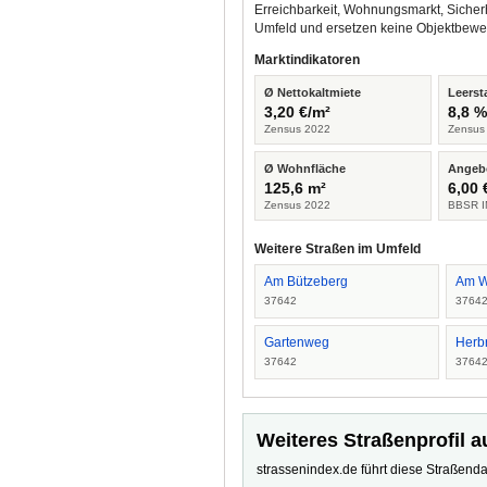
Erreichbarkeit, Wohnungsmarkt, Sicher
Umfeld und ersetzen keine Objektbewe
Marktindikatoren
Ø Nettokaltmiete
Leerst
3,20 €/m²
8,8 
Zensus 2022
Zensus
Ø Wohnfläche
Angeb
125,6 m²
6,00 
Zensus 2022
BBSR I
Weitere Straßen im Umfeld
Am Bützeberg
Am W
37642
3764
Gartenweg
Herb
37642
3764
Weiteres Straßenprofil a
strassenindex.de führt diese Straßenda