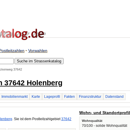
Postleitzahlen
·
Vorwahlen
ckenweg 37642
n 37642 Holenberg
Immobilienmarkt
Karte
Lageprofil
Fakten
Finanzstruktur
Datenstand
Wohn- und Standortprofi
lenberg
. Sie ist dem Postleitzahlgebiet
37642
Wohnqualität
70/100 - solide Wohnqualität