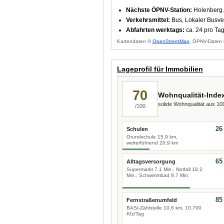
Nächste ÖPNV-Station:
Holenberg 
Verkehrsmittel:
Bus, Lokaler Busve
Abfahrten werktags:
ca. 24 pro Ta
Kartendaten ©
OpenStreetMap
, ÖPNV-Daten 
Lageprofil für Immobilien
70
Wohnqualität-Inde
solide Wohnqualität aus 1
/100
26
Schulen
Grundschule 15,9 km,
weiterführend 20,9 km
65
Alltagsversorgung
Supermarkt 7,1 Min., Notfall 18,2
Min., Schwimmbad 8,7 Min.
85
Fernstraßenumfeld
BASt-Zählstelle 10,6 km, 10.700
Kfz/Tag