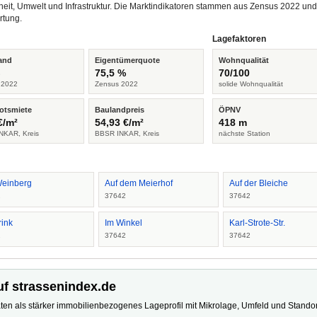
heit, Umwelt und Infrastruktur. Die Marktindikatoren stammen aus Zensus 2022 u
rtung.
Lagefaktoren
and
Eigentümerquote
Wohnqualität
%
75,5 %
70/100
 2022
Zensus 2022
solide Wohnqualität
otsmiete
Baulandpreis
ÖPNV
€/m²
54,93 €/m²
418 m
NKAR, Kreis
BBSR INKAR, Kreis
nächste Station
einberg
Auf dem Meierhof
Auf der Bleiche
2
37642
37642
rink
Im Winkel
Karl-Strote-Str.
2
37642
37642
uf strassenindex.de
ten als stärker immobilienbezogenes Lageprofil mit Mikrolage, Umfeld und Standort