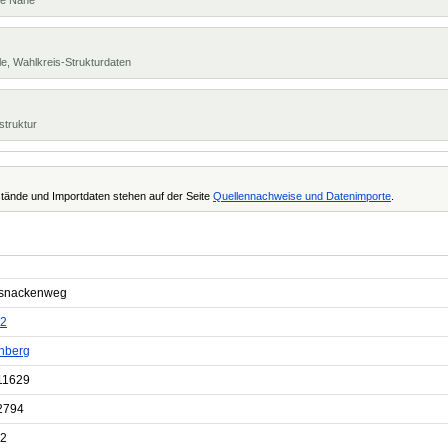
te Nähe
e, Wahlkreis-Strukturdaten
struktur
tände und Importdaten stehen auf der Seite
Quellennachweise und Datenimporte
.
snackenweg
2
nberg
11629
2794
2