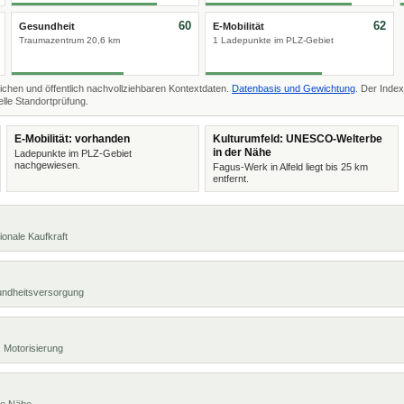
60
62
Gesundheit
E-Mobilität
Traumazentrum 20,6 km
1 Ladepunkte im PLZ-Gebiet
ichen und öffentlich nachvollziehbaren Kontextdaten.
Datenbasis und Gewichtung
. Der Index
lle Standortprüfung.
E-Mobilität: vorhanden
Kulturumfeld: UNESCO-Welterbe
in der Nähe
Ladepunkte im PLZ-Gebiet
nachgewiesen.
Fagus-Werk in Alfeld liegt bis 25 km
entfernt.
ionale Kaufkraft
undheitsversorgung
 Motorisierung