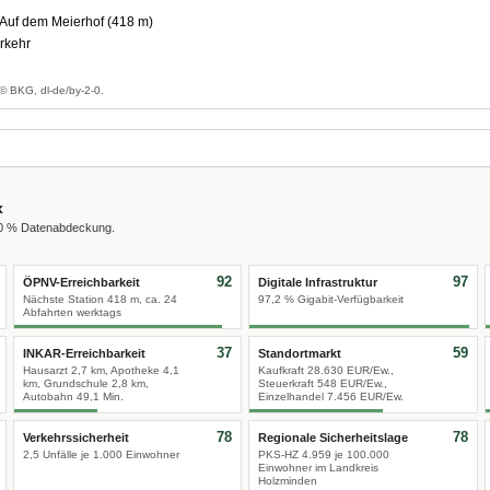
Auf dem Meierhof (418 m)
rkehr
g
© BKG, dl-de/by-2-0.
x
00 % Datenabdeckung.
92
97
ÖPNV-Erreichbarkeit
Digitale Infrastruktur
Nächste Station 418 m, ca. 24
97,2 % Gigabit-Verfügbarkeit
Abfahrten werktags
37
59
INKAR-Erreichbarkeit
Standortmarkt
Hausarzt 2,7 km, Apotheke 4,1
Kaufkraft 28.630 EUR/Ew.,
km, Grundschule 2,8 km,
Steuerkraft 548 EUR/Ew.,
Autobahn 49,1 Min.
Einzelhandel 7.456 EUR/Ew.
78
78
Verkehrssicherheit
Regionale Sicherheitslage
2,5 Unfälle je 1.000 Einwohner
PKS-HZ 4.959 je 100.000
Einwohner im Landkreis
Holzminden