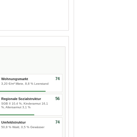
74
Wohnungsmarkt
3,20 €/m² Miete, 8,8 % Leerstand
56
Regionale Sozialstruktur
SGB II 10,4 %, Kinderarmut 16,1
%, Altersarmut 3,1 %
74
Umfeldstruktur
50,8 % Wald, 0,5 % Gewässer