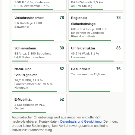
SGB II 5,6 %, Kinderarmut
BASt-Zählstelle 3,5 km,
9,1 %, Altersarmut 2,7 %
48.275 Kfz/Tag
78
78
Verkehrssicherheit
Regionale
2,6 Unfälle je 1.000
Sicherheitslage
Einwohner
PKS-HZ 4.622 je 100.000
Einwohner im Landkreis
Rhein-Lahn-Kreis
30
83
Schienenlärm
Umfeldstruktur
EBA: ca. 1.300 Betroffene,
49,2 % Wald, 8,1 %
84,9 % der Einwohner
Gewässer
82
76
Natur- und
Gesundheit
Traumazentrum 11,6 km
Schutzgebiete
26,7 % FFH, 12,9 %
Landschaftsschutz, 70,5 %
Naturpark
62
E-Mobilität
2 Ladepunkte im PLZ-
Gebiet
Automatischer Orientierungswert aus amtlichen und öffentlich
nachvollziehbaren Kontextdaten.
Datenbasis und Gewichtung
. Der Index
ersetzt keine Besichtigung, kein Verkehrswertgutachten und keine
individuelle Standortprüfung.