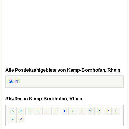
Alle Postleitzahlgebiete von Kamp-Bornhofen, Rhein
56341
Straßen in Kamp-Bornhofen, Rhein
A
B
E
F
G
I
J
K
L
M
P
R
S
V
Z