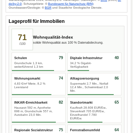
de/by-2-0
; Schutzgebiete: ©
Bundesamt für Naturschutz (BfN)
;
Grundwasser/Geologie: ©
BGR
und Staatliche Geologische Dienste.
Lageprofil für Immobilien
71
Wohnqualität-Index
solide Wohnqualität aus 100 % Datenabdeckung.
/100
79
40
Schulen
Digitale Infrastruktur
Grundschule 1,3 km,
34,2 % Gigabit-
weiterführend 1,3 km
Verfügbarkeit
74
86
Wohnungsmarkt
Alltagsversorgung
4,83 €/m² Miete, 8,2 %
Supermarkt 2,7 Min., Notfall
Leerstand
12,4 Min., Schwimmbad 2,0
Min.
82
65
INKAR-Erreichbarkeit
Standortmarkt
Hausarzt 592 m, Apotheke
Kaufkraft 28.608 EUR/Ew.,
698 m, Grundschule 557 m,
Steuerkraft 705 EUR/Ew.,
Autobahn 23,0 Min.
Einzelhandel 7.780
EUR/Ew.
75
64
Regionale Sozialstruktur
Fernstraßenumfeld