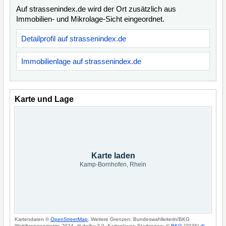
Auf strassenindex.de wird der Ort zusätzlich aus
Immobilien- und Mikrolage-Sicht eingeordnet.
Detailprofil auf strassenindex.de
Immobilienlage auf strassenindex.de
Karte und Lage
Karte laden
Kamp-Bornhofen, Rhein
Kartendaten ©
OpenStreetMap
. Weitere Grenzen: Bundeswahlleiterin/BKG
Wahlkreisgeometrie 2024, dl-de/by-2-0. Kartenlayer: Starkregen: ©
BKG
(2026)
dl-