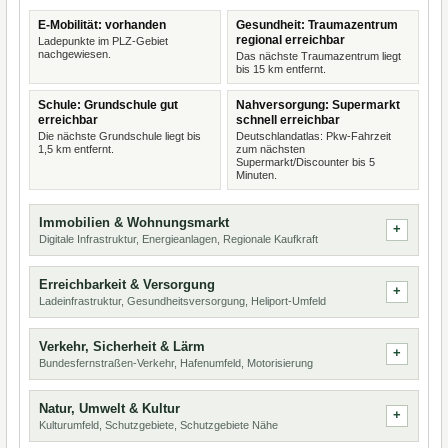
E-Mobilität: vorhanden
Gesundheit: Traumazentrum
regional erreichbar
Ladepunkte im PLZ-Gebiet
nachgewiesen.
Das nächste Traumazentrum liegt
bis 15 km entfernt.
Schule: Grundschule gut
Nahversorgung: Supermarkt
erreichbar
schnell erreichbar
Die nächste Grundschule liegt bis
Deutschlandatlas: Pkw-Fahrzeit
1,5 km entfernt.
zum nächsten
Supermarkt/Discounter bis 5
Minuten.
Immobilien & Wohnungsmarkt
Digitale Infrastruktur, Energieanlagen, Regionale Kaufkraft
Erreichbarkeit & Versorgung
Ladeinfrastruktur, Gesundheitsversorgung, Heliport-Umfeld
Verkehr, Sicherheit & Lärm
Bundesfernstraßen-Verkehr, Hafenumfeld, Motorisierung
Natur, Umwelt & Kultur
Kulturumfeld, Schutzgebiete, Schutzgebiete Nähe