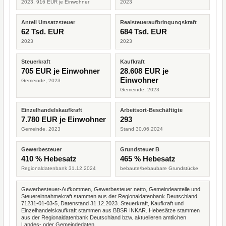
2023, 916 EUR je Einwohner
2023
Anteil Umsatzsteuer
Realsteueraufbringungskraft
62 Tsd. EUR
684 Tsd. EUR
2023
2023
Steuerkraft
Kaufkraft
705 EUR je Einwohner
28.608 EUR je
Einwohner
Gemeinde, 2023
Gemeinde, 2023
Einzelhandelskaufkraft
Arbeitsort-Beschäftigte
7.780 EUR je Einwohner
293
Gemeinde, 2023
Stand 30.06.2024
Gewerbesteuer
Grundsteuer B
410 % Hebesatz
465 % Hebesatz
Regionaldatenbank 31.12.2024
bebaute/bebaubare Grundstücke
Gewerbesteuer-Aufkommen, Gewerbesteuer netto, Gemeindeanteile und
Steuereinnahmekraft stammen aus der Regionaldatenbank Deutschland
71231-01-03-5, Datenstand 31.12.2023. Steuerkraft, Kaufkraft und
Einzelhandelskaufkraft stammen aus BBSR INKAR. Hebesätze stammen
aus der Regionaldatenbank Deutschland bzw. aktuelleren amtlichen
Landes- oder Gemeindedaten.