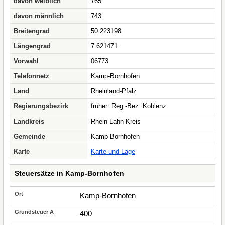
davon weiblich
765
davon männlich
743
Breitengrad
50.223198
Längengrad
7.621471
Vorwahl
06773
Telefonnetz
Kamp-Bornhofen
Land
Rheinland-Pfalz
Regierungsbezirk
früher: Reg.-Bez. Koblenz
Landkreis
Rhein-Lahn-Kreis
Gemeinde
Kamp-Bornhofen
Karte
Karte und Lage
Steuersätze in Kamp-Bornhofen
Kamp-Bornhofen
400