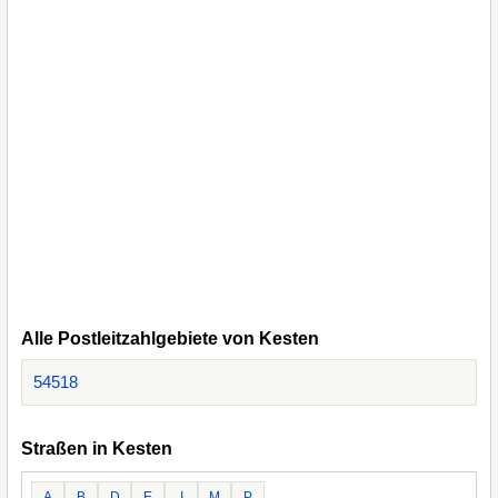
Alle Postleitzahlgebiete von Kesten
54518
Straßen in Kesten
A
B
D
E
I
M
P