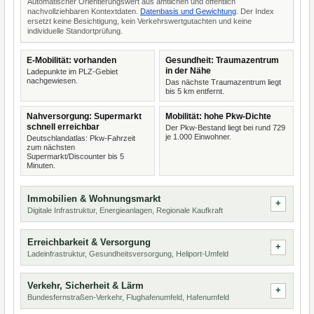
Automatischer Orientierungswert aus amtlichen und öffentlich
nachvollziehbaren Kontextdaten.
Datenbasis und Gewichtung
. Der Index
ersetzt keine Besichtigung, kein Verkehrswertgutachten und keine
individuelle Standortprüfung.
E-Mobilität: vorhanden
Gesundheit: Traumazentrum
in der Nähe
Ladepunkte im PLZ-Gebiet
nachgewiesen.
Das nächste Traumazentrum liegt
bis 5 km entfernt.
Nahversorgung: Supermarkt
Mobilität: hohe Pkw-Dichte
schnell erreichbar
Der Pkw-Bestand liegt bei rund 729
je 1.000 Einwohner.
Deutschlandatlas: Pkw-Fahrzeit
zum nächsten
Supermarkt/Discounter bis 5
Minuten.
Immobilien & Wohnungsmarkt
Digitale Infrastruktur, Energieanlagen, Regionale Kaufkraft
Erreichbarkeit & Versorgung
Ladeinfrastruktur, Gesundheitsversorgung, Heliport-Umfeld
Verkehr, Sicherheit & Lärm
Bundesfernstraßen-Verkehr, Flughafenumfeld, Hafenumfeld