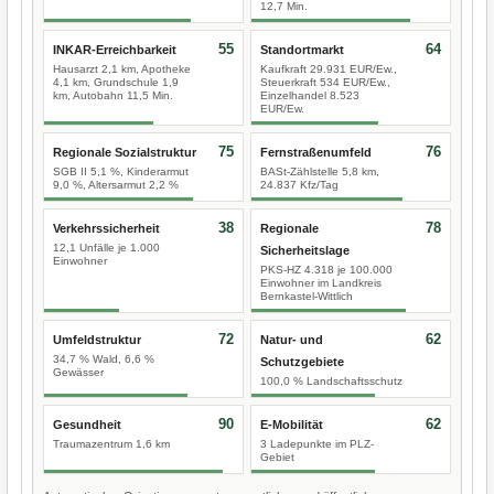
12,7 Min.
55
64
INKAR-Erreichbarkeit
Standortmarkt
Hausarzt 2,1 km, Apotheke
Kaufkraft 29.931 EUR/Ew.,
4,1 km, Grundschule 1,9
Steuerkraft 534 EUR/Ew.,
km, Autobahn 11,5 Min.
Einzelhandel 8.523
EUR/Ew.
75
76
Regionale Sozialstruktur
Fernstraßenumfeld
SGB II 5,1 %, Kinderarmut
BASt-Zählstelle 5,8 km,
9,0 %, Altersarmut 2,2 %
24.837 Kfz/Tag
38
78
Verkehrssicherheit
Regionale
12,1 Unfälle je 1.000
Sicherheitslage
Einwohner
PKS-HZ 4.318 je 100.000
Einwohner im Landkreis
Bernkastel-Wittlich
72
62
Umfeldstruktur
Natur- und
34,7 % Wald, 6,6 %
Schutzgebiete
Gewässer
100,0 % Landschaftsschutz
90
62
Gesundheit
E-Mobilität
Traumazentrum 1,6 km
3 Ladepunkte im PLZ-
Gebiet