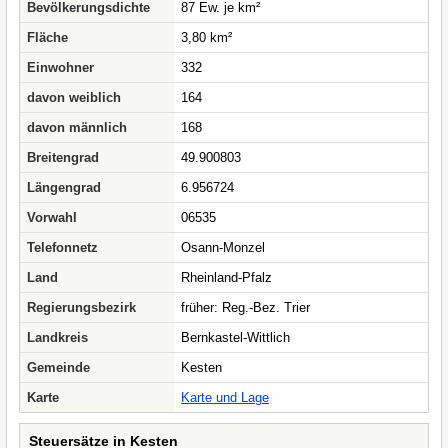
Bevölkerungsdichte
87 Ew. je km²
Fläche
3,80 km²
Einwohner
332
davon weiblich
164
davon männlich
168
Breitengrad
49.900803
Längengrad
6.956724
Vorwahl
06535
Telefonnetz
Osann-Monzel
Land
Rheinland-Pfalz
Regierungsbezirk
früher: Reg.-Bez. Trier
Landkreis
Bernkastel-Wittlich
Gemeinde
Kesten
Karte
Karte und Lage
Steuersätze in Kesten