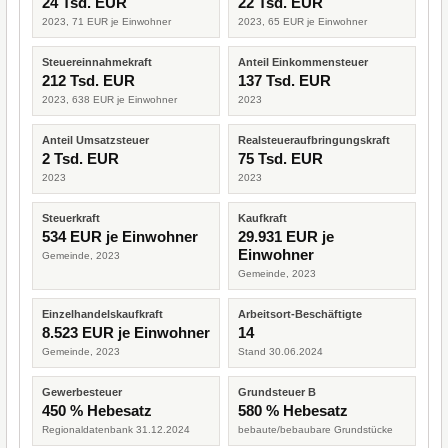
24 Tsd. EUR
22 Tsd. EUR
2023, 71 EUR je Einwohner
2023, 65 EUR je Einwohner
Steuereinnahmekraft
Anteil Einkommensteuer
212 Tsd. EUR
137 Tsd. EUR
2023, 638 EUR je Einwohner
2023
Anteil Umsatzsteuer
Realsteueraufbringungskraft
2 Tsd. EUR
75 Tsd. EUR
2023
2023
Steuerkraft
Kaufkraft
534 EUR je Einwohner
29.931 EUR je
Einwohner
Gemeinde, 2023
Gemeinde, 2023
Einzelhandelskaufkraft
Arbeitsort-Beschäftigte
8.523 EUR je Einwohner
14
Gemeinde, 2023
Stand 30.06.2024
Gewerbesteuer
Grundsteuer B
450 % Hebesatz
580 % Hebesatz
Regionaldatenbank 31.12.2024
bebaute/bebaubare Grundstücke